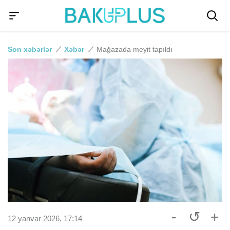
Son xəbərlər
Xəbər
Mağazada meyit tapıldı
-
↺
+
12 yanvar 2026, 17:14