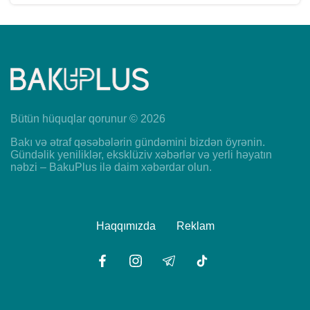
Bütün hüquqlar qorunur © 2026
Bakı və ətraf qəsəbələrin gündəmini bizdən öyrənin.
Gündəlik yeniliklər, eksklüziv xəbərlər və yerli həyatın
nəbzi – BakuPlus ilə daim xəbərdar olun.
Haqqımızda
Reklam