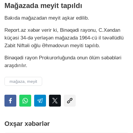
Mağazada meyit tapıldı
Bakıda mağazadan meyit aşkar edilib.
Report.az xəbər verir ki, Binəqədi rayonu, C.Xəndan
küçəsi 34-də yerləşən mağazada 1964-cü il təvəllüdlü
Zabit Niftəli oğlu Əhmədovun meyiti tapılıb.
Binəqədi rayon Prokurorluğunda onun ölüm səbəbləri
araşdırılır.
mağaza, meyit
Oxşar xəbərlər