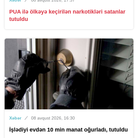
PUA ilə ölkəyə keçirilən narkotikləri satanlar
tutuldu
Xəbər
08 avqust 2026, 16:30
İşlədiyi evdən 10 min manat oğurladı, tutuldu