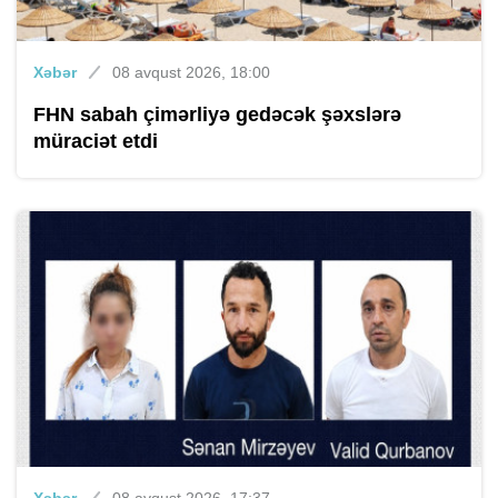
Xəbər
08 avqust 2026, 18:00
FHN sabah çimərliyə gedəcək şəxslərə
müraciət etdi
Xəbər
08 avqust 2026, 17:37