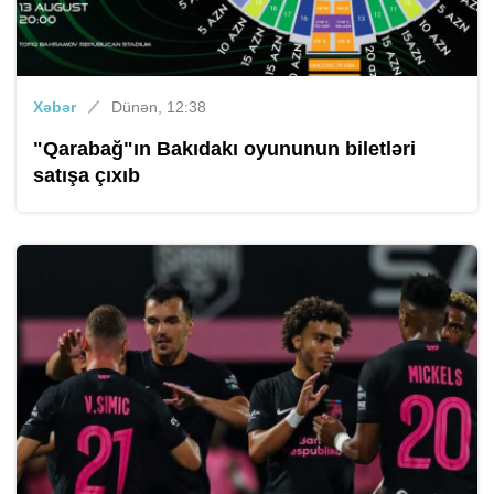
Xəbər
Dünən, 12:38
"Qarabağ"ın Bakıdakı oyununun biletləri
satışa çıxıb