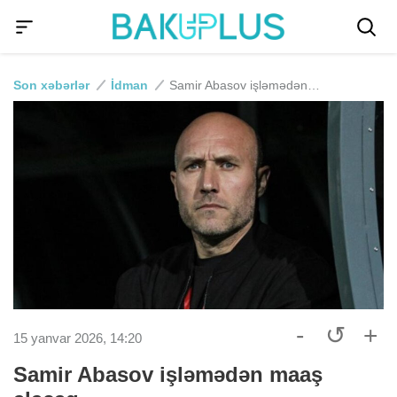
Son xəbərlər
İdman
Samir Abasov işləmədən maaş alacaq
-
↺
+
15 yanvar 2026, 14:20
Samir Abasov işləmədən maaş