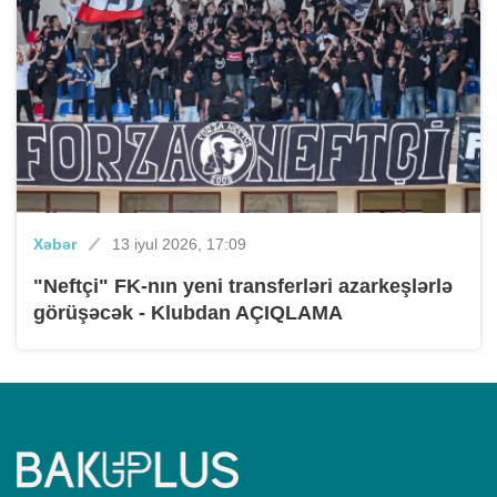
Xəbər
13 iyul 2026, 17:09
"Neftçi" FK-nın yeni transferləri azarkeşlərlə
görüşəcək - Klubdan AÇIQLAMA