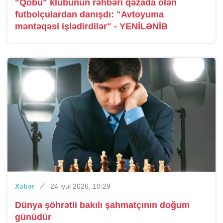
"Qobu" klubunun rəhbəri qəzada ölən
futbolçulardan danışdı: "Avtoyuma
məntəqəsi işlədirdilər" - YENİLƏNİB
Xəbər
24 iyul 2026, 10:29
Dünya şöhrətli bakılı şahmatçının doğum
günüdür