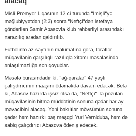
alacaq
Misli Premyer Liqasının 12-ci turunda "İmişli"yə
məğlubiyyətdən (2:3) sonra "Neftçi"dən istefaya
göndərilən Samir Abasovla klub rəhbərliyi arasındakı
narazılıq aradan qaldırılıb.
Futbolinfo.аz saytının məlumatına görə, tərəflər
müqavilənin qarşılıqlı razılıqla xitamı məsələsində
anlaşılmazlığa son qoyublar.
Məsələ burasındadır ki, "ağ-qaralar" 47 yaşlı
çalışdırıcının maaşını ödəməkdə davam edəcək. Belə
ki, Abasov hazırda işsiz olsa da, "Neftçi" ilə pozulan
müqaviləsinin bitmə müddətinin sonuna qədər hər ay
məvacibini alacaq. Yəni bakılılar mövsümün sonuna
qədər həm hazırkı baş məşqçi Yuri Verniduba, həm də
sabiq çalıçdırıcı Abasova ödəniş edəcək.