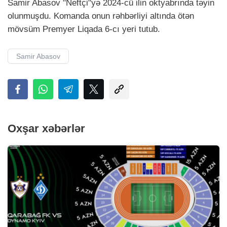
Samir Abasov "Neftçi"yə 2024-cü ilin oktyabrında təyin
olunmuşdu. Komanda onun rəhbərliyi altında ötən
mövsüm Premyer Liqada 6-cı yeri tutub.
Samir Abasov
Oxşar xəbərlər