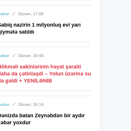
Xəbər
Dünən, 17:08
Sabiq nazirin 1 milyonluq evi yarı
qiymətə satıldı
Xəbər
Dünən, 16:44
Hökməli sakinlərinin həyat şəraiti
daha da çətinləşdi – Yolun üzərinə su
da gəldi + YENİLƏNİB
Xəbər
Dünən, 16:14
Dənizdə batan Zeynəbdən bir aydır
xəbər yoxdur