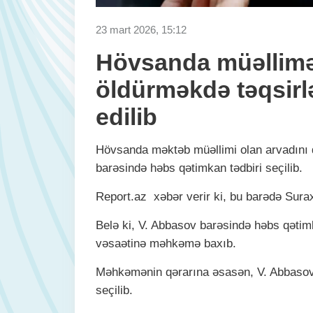
23 mart 2026, 15:12
Hövsanda müəllimə
öldürməkdə təqsirl
edilib
Hövsanda məktəb müəllimi olan arvadını q
barəsində həbs qətimkan tədbiri seçilib.
Report.аz xəbər verir ki, bu barədə Sura
Belə ki, V. Abbasov barəsində həbs qətimka
vəsaətinə məhkəmə baxıb.
Məhkəmənin qərarına əsasən, V. Abbasov 
seçilib.