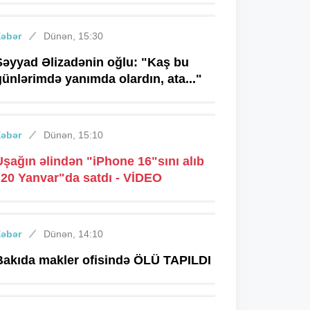
Xəbər
Dünən, 15:30
Səyyad Əlizadənin oğlu: "Kaş bu
günlərimdə yanımda olardın, ata..."
Xəbər
Dünən, 15:10
Uşağın əlindən "iPhone 16"sını alıb
"20 Yanvar"da satdı - VİDEO
Xəbər
Dünən, 14:10
Bakıda makler ofisində ÖLÜ TAPILDI