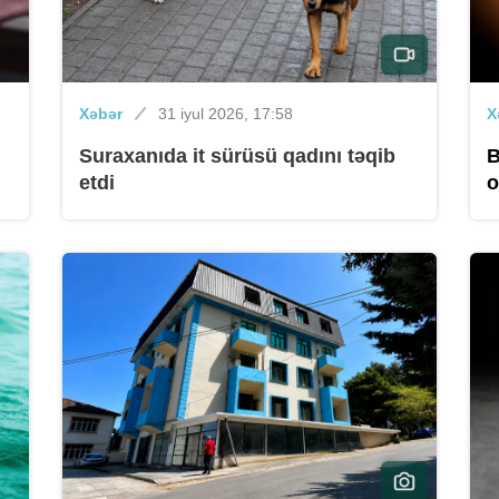
Xəbər
31 iyul 2026, 17:58
X
Suraxanıda it sürüsü qadını təqib
B
etdi
o