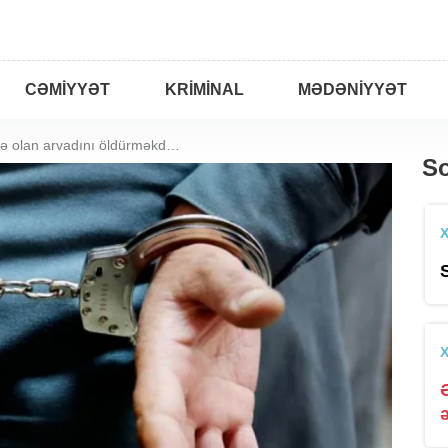
CƏMIYYƏT
KRIMINAL
MƏDƏNIYYƏT
Hövsanda müəllimə olan arvadını öldürməkdə təqsirləndirilən şəxs həbs edilib
So