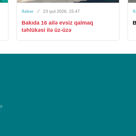
Xəbər
23 iyul 2026, 15:47
X
Bakıda 16 ailə evsiz qalmaq
B
təhlükəsi ilə üz-üzə
və
r