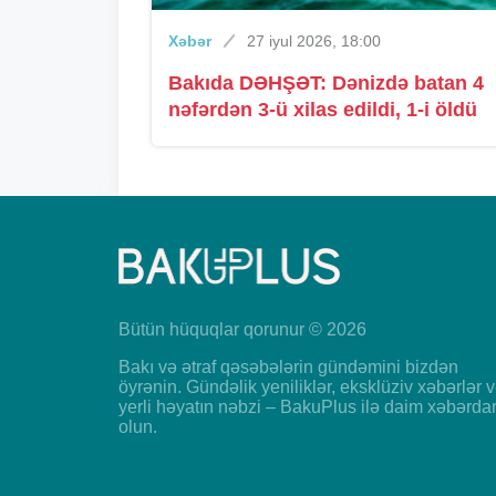
Xəbər
27 iyul 2026, 18:00
Bakıda DƏHŞƏT: Dənizdə batan 4
nəfərdən 3-ü xilas edildi, 1-i öldü
Bütün hüquqlar qorunur © 2026
Bakı və ətraf qəsəbələrin gündəmini bizdən
öyrənin. Gündəlik yeniliklər, eksklüziv xəbərlər 
yerli həyatın nəbzi – BakuPlus ilə daim xəbərda
olun.