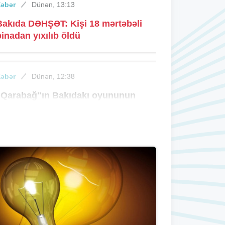
Xəbər
Dünən, 13:13
Bakıda DƏHŞƏT: Kişi 18 mərtəbəli
binadan yıxılıb öldü
Xəbər
Dünən, 12:38
"Qarabağ"ın Bakıdakı oyununun
iletləri satışa çıxıb
Xəbər
Dünən, 12:10
Borc söhbətinə görə qan töküldü
Xəbər
Dünən, 11:20