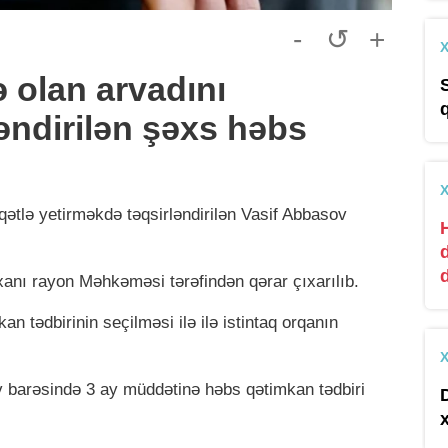
-
↺
+
 olan arvadını
əndirilən şəxs həbs
ətlə yetirməkdə təqsirləndirilən Vasif Abbasov
xanı rayon Məhkəməsi tərəfindən qərar çıxarılıb.
n tədbirinin seçilməsi ilə ilə istintaq orqanın
barəsində 3 ay müddətinə həbs qətimkan tədbiri