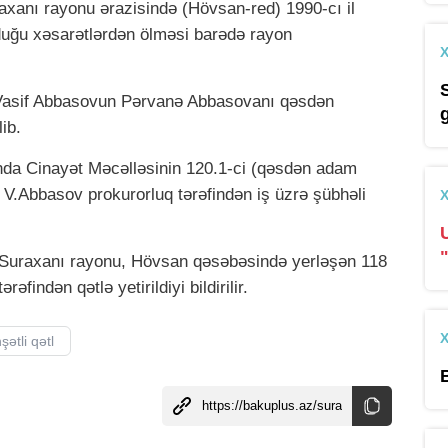
axanı rayonu ərazisində (Hövsan-red) 1990-cı il
duğu xəsarətlərdən ölməsi barədə rayon
lü Vasif Abbasovun Pərvanə Abbasovanı qəsdən
ib.
nda Cinayət Məcəlləsinin 120.1-ci (qəsdən adam
, V.Abbasov prokurorluq tərəfindən iş üzrə şübhəli
Suraxanı rayonu, Hövsan qəsəbəsində yerləşən 118
findən qətlə yetirildiyi bildirilir.
şətli qətl