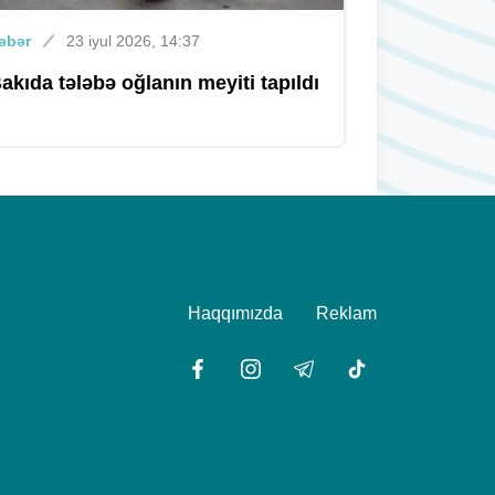
müsahibə mərhələsi başlayır
əbər
23 iyul 2026, 14:37
akıda tələbə oğlanın meyiti tapıldı
Xəbər
Dünən, 09:40
Xocəsəndə avtoyuma məntəqəsi
yandı
Xəbər
05 avqust 2026, 18:15
Ən çox boşananlar Bakıdadır
Haqqımızda
Reklam
Xəbər
05 avqust 2026, 18:00
Qanunsuz balıq ovlayan saxlanıldı