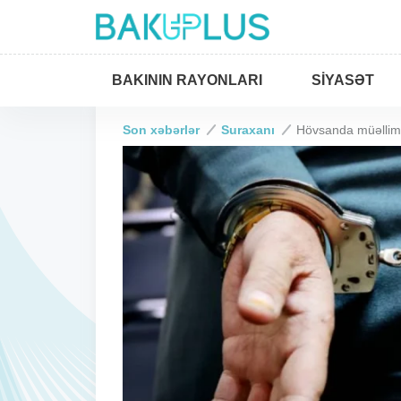
BAKININ RAYONLARI
SIYASƏT
Son xəbərlər
Suraxanı