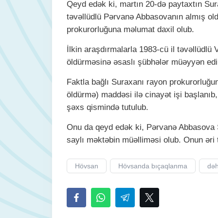
Qeyd edək ki, martın 20-də paytaxtın Sur
təvəllüdlü Pərvanə Abbasovanın almış ol
prokurorluğuna məlumat daxil olub.
İlkin araşdırmalarla 1983-cü il təvəllüd
öldürməsinə əsaslı şübhələr müəyyən edil
Faktla bağlı Suraxanı rayon prokurorluğu
öldürmə) maddəsi ilə cinayət işi başlanıb
şəxs qismində tutulub.
Onu da qeyd edək ki, Pərvanə Abbasova 
saylı məktəbin müəlliməsi olub. Onun əri tərə
Hövsan
Hövsanda bıçaqlanma
dəh