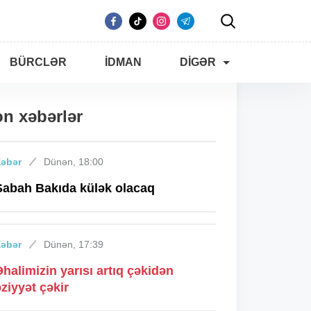
BÜRCLƏR
İDMAN
DIGƏR
n xəbərlər
Xəbər
Dünən, 18:00
Sabah Bakıda külək olacaq
Xəbər
Dünən, 17:39
Əhalimizin yarısı artıq çəkidən
əziyyət çəkir