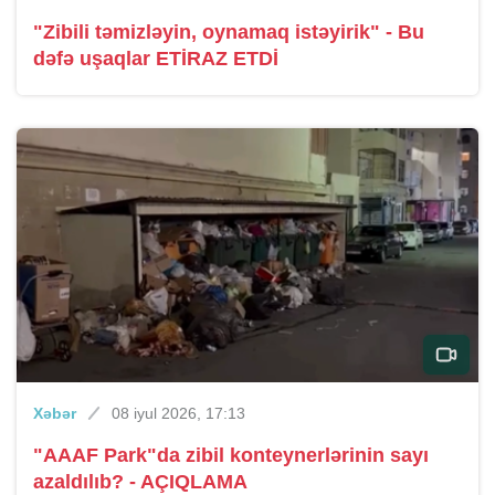
"Zibili təmizləyin, oynamaq istəyirik" - Bu
dəfə uşaqlar ETİRAZ ETDİ
Xəbər
08 iyul 2026, 17:13
"AAAF Park"da zibil konteynerlərinin sayı
azaldılıb? - AÇIQLAMA