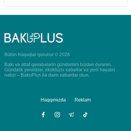
Bütün hüquqlar qorunur © 2026
Bakı və ətraf qəsəbələrin gündəmini bizdən öyrənin.
Gündəlik yeniliklər, eksklüziv xəbərlər və yerli həyatın
nəbzi – BakuPlus ilə daim xəbərdar olun.
Haqqımızda
Reklam