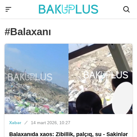
#Balaxanı
Xəbər
14 mart 2026, 10:27
Balaxanıda xaos: Zibillik, palçıq, su - Sakinlər