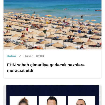
Xəbər
Dünən, 18:00
FHN sabah çimərliyə gedəcək şəxslərə
müraciət etdi