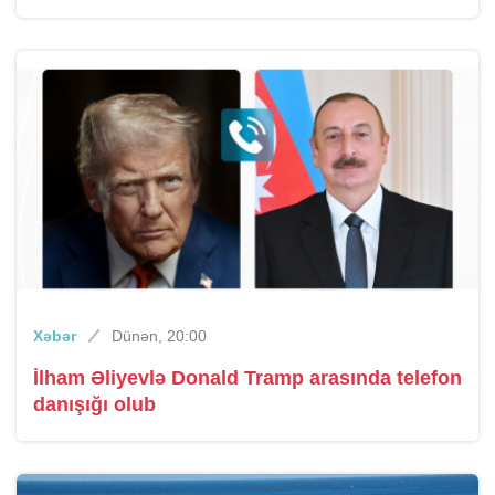
Xəbər
Dünən, 20:00
İlham Əliyevlə Donald Tramp arasında telefon
danışığı olub