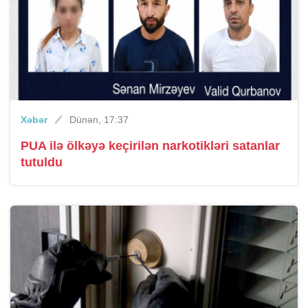
Xəbər
Dünən, 17:37
PUA ilə ölkəyə keçirilən narkotikləri satanlar
tutuldu