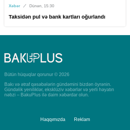
Xəbər
Dünən, 15:30
Taksidən pul və bank kartları oğurlandı
Bütün hüquqlar qorunur © 2026
Bakı və ətraf qəsəbələrin gündəmini bizdən öyrənin.
Gündəlik yeniliklər, eksklüziv xəbərlər və yerli həyatın
nəbzi – BakuPlus ilə daim xəbərdar olun.
Haqqımızda
Reklam