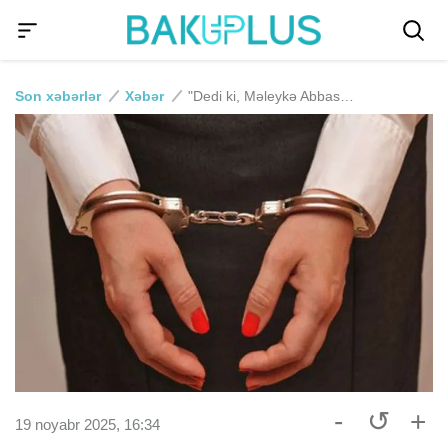
Son xəbərlər
Xəbər
"Dedi ki, Məleykə Abbaszadənin qudasıdır" - MƏHKƏMƏ
-
↺
+
19 noyabr 2025, 16:34