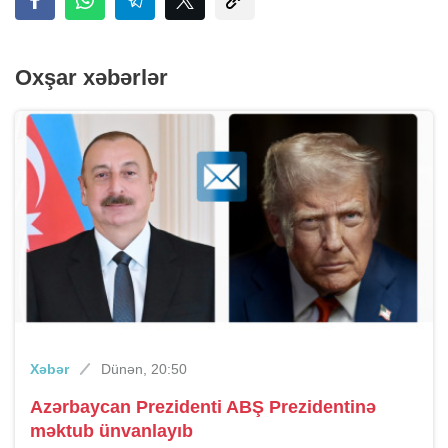
Oxşar xəbərlər
Xəbər
Dünən, 20:50
Azərbaycan Prezidenti ABŞ Prezidentinə
məktub ünvanlayıb