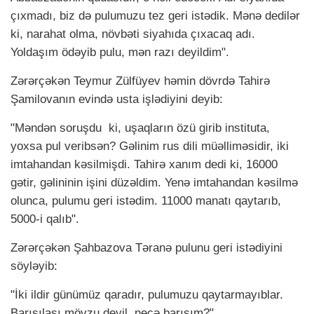
çıxmadı, biz də pulumuzu tez geri istədik. Mənə dedilər
ki, narahat olma, növbəti siyahıda çıxacaq adı.
Yoldaşım ödəyib pulu, mən razı deyildim".
Zərərçəkən Teymur Zülfüyev həmin dövrdə Tahirə
Şamilovanın evində usta işlədiyini deyib:
"Məndən soruşdu ki, uşaqların özü girib instituta,
yoxsa pul veribsən? Gəlinim rus dili müəlliməsidir, iki
imtahandan kəsilmişdi. Tahirə xanım dedi ki, 16000
gətir, gəlininin işini düzəldim. Yenə imtahandan kəsilmə
olunca, pulumu geri istədim. 11000 manatı qaytarıb,
5000-i qalıb".
Zərərçəkən Şahbazova Təranə pulunu geri istədiyini
söyləyib:
"İki ildir günümüz qaradır, pulumuzu qaytarmayıblar.
Barışılası mövzu deyil, necə barışım?".