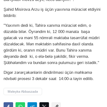
Şahid Misirova Arzu iş üçün yaxınına müraciət etdiyini
bildirib:
"Yaxınım dedi ki, Tahirə xanıma müraciət edim, o
düzəldə bilər. Öyrəndim ki, 12 000 manata başa
gələcək və məni 55 nömrəli məktəbə təsərrüfat müdiri
düzəldəcək. Mən məktəbin səhifəsinə daxil olanda
gördüm ki, oranın müdiri var. Bunu Tahirə xanıma
deyəndə dedi ki, o elə-belə şəkildir, fikir vermə.
Şübhələndim və bundan sonra pulumuzu geri istədik."
Digər zərərçəkənlərin dindirilməsi üçün məhkəmə
növbəti prosesi 3 dekabr saat 14:00-a təyin edilib.
Məleykə Abbaszadə