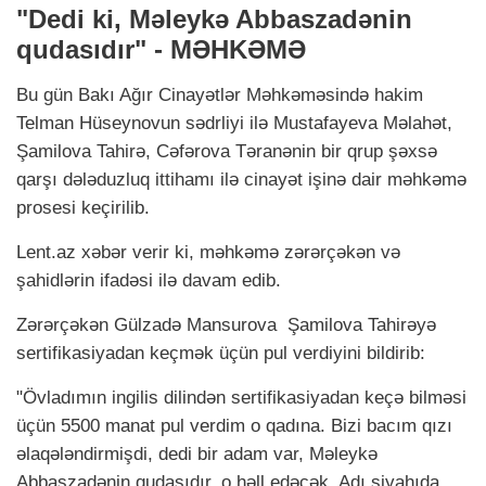
"Dedi ki, Məleykə Abbaszadənin
qudasıdır" - MƏHKƏMƏ
Bu gün Bakı Ağır Cinayətlər Məhkəməsində hakim
Telman Hüseynovun sədrliyi ilə Mustafayeva Məlahət,
Şamilova Tahirə, Cəfərova Təranənin bir qrup şəxsə
qarşı dələduzluq ittihamı ilə cinayət işinə dair məhkəmə
prosesi keçirilib.
Lent.az xəbər verir ki, məhkəmə zərərçəkən və
şahidlərin ifadəsi ilə davam edib.
Zərərçəkən Gülzadə Mansurova Şamilova Tahirəyə
sertifikasiyadan keçmək üçün pul verdiyini bildirib:
"Övladımın ingilis dilindən sertifikasiyadan keçə bilməsi
üçün 5500 manat pul verdim o qadına. Bizi bacım qızı
əlaqələndirmişdi, dedi bir adam var, Məleykə
Abbaszadənin qudasıdır, o həll edəcək. Adı siyahıda