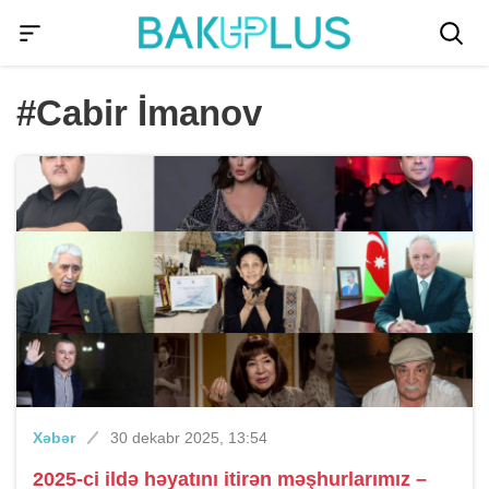
#Cabir İmanov
Xəbər
30 dekabr 2025, 13:54
2025-ci ildə həyatını itirən məşhurlarımız –