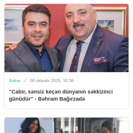
Xəbər
08 oktyabr 2025, 10:36
"Cabir, sənsiz keçən dünyanın səkkizinci
günüdür" - Bəhram Bağırzadə