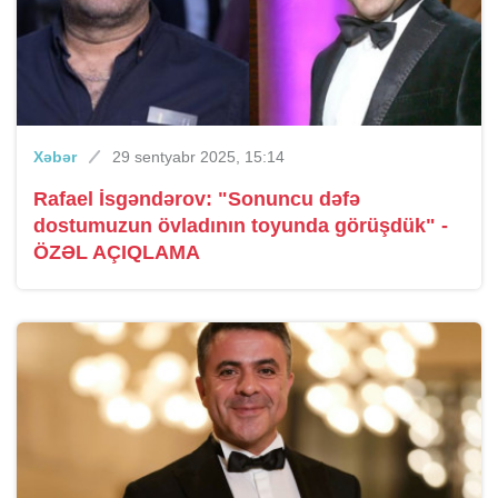
Xəbər
29 sentyabr 2025, 15:14
Rafael İsgəndərov: "Sonuncu dəfə
dostumuzun övladının toyunda görüşdük" -
ÖZƏL AÇIQLAMA