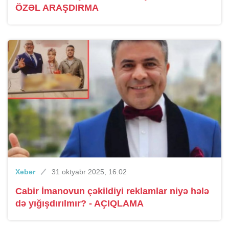
ÖZƏL ARAŞDIRMA
Xəbər
31 oktyabr 2025, 16:02
Cabir İmanovun çəkildiyi reklamlar niyə hələ
də yığışdırılmır? - AÇIQLAMA