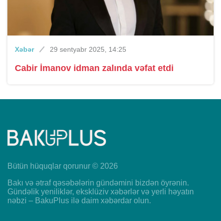
Xəbər
29 sentyabr 2025, 14:25
Cabir İmanov idman zalında vəfat etdi
Bütün hüquqlar qorunur © 2026
Bakı və ətraf qəsəbələrin gündəmini bizdən öyrənin.
Gündəlik yeniliklər, eksklüziv xəbərlər və yerli həyatın
nəbzi – BakuPlus ilə daim xəbərdar olun.