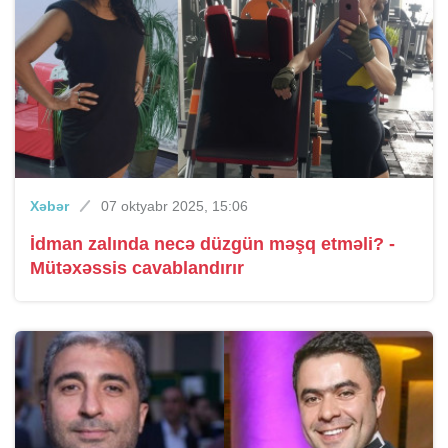
Xəbər
07 oktyabr 2025, 15:06
İdman zalında necə düzgün məşq etməli? -
Mütəxəssis cavablandırır