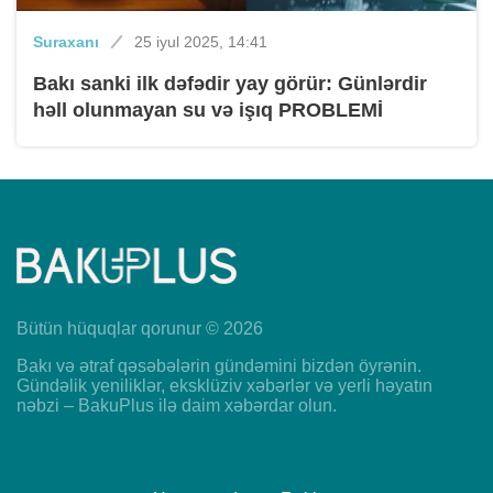
Suraxanı
25 iyul 2025, 14:41
Bakı sanki ilk dəfədir yay görür: Günlərdir
həll olunmayan su və işıq PROBLEMİ
Bütün hüquqlar qorunur © 2026
Bakı və ətraf qəsəbələrin gündəmini bizdən öyrənin.
Gündəlik yeniliklər, eksklüziv xəbərlər və yerli həyatın
nəbzi – BakuPlus ilə daim xəbərdar olun.