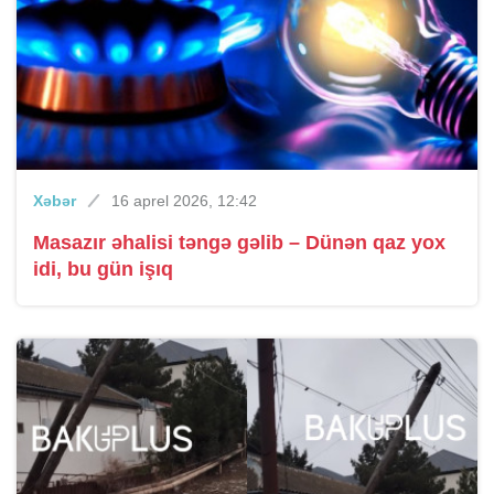
Xəbər
16 aprel 2026, 12:42
Masazır əhalisi təngə gəlib – Dünən qaz yox
idi, bu gün işıq