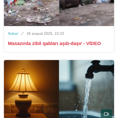
Xəbər
26 avqust 2025, 10:23
Masazırda zibil qabları aşıb-daşır - VİDEO