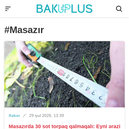
#Masazır
Xəbər
29 iyul 2026, 13:39
Masazırda 30 sot torpaq qalmaqalı: Eyni ərazi