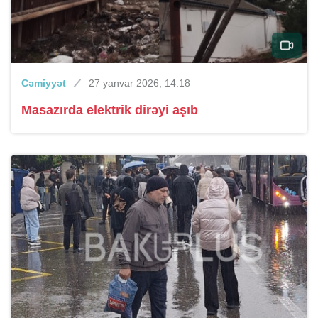
Cəmiyyət
27 yanvar 2026, 14:18
Masazırda elektrik dirəyi aşıb