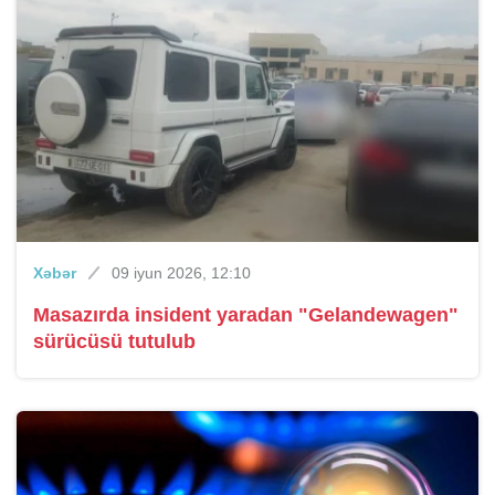
Xəbər
09 iyun 2026, 12:10
Masazırda insident yaradan "Gelandewagen"
sürücüsü tutulub