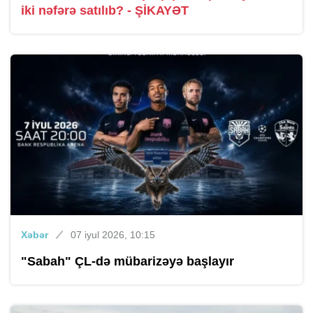
iki nəfərə satılıb? - ŞİKAYƏT
Xəbər
07 iyul 2026, 10:15
"Sabah" ÇL-də mübarizəyə başlayır