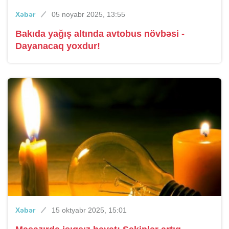
Xəbər
05 noyabr 2025, 13:55
Bakıda yağış altında avtobus növbəsi -
Dayanacaq yoxdur!
Xəbər
15 oktyabr 2025, 15:01