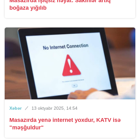
Masazırda işıqsız həyat: Sakinlər artıq
boğaza yığılıb
Xəbər
13 oktyabr 2025, 14:54
Masazırda yenə internet yoxdur, KATV isə
"məşğuldur"