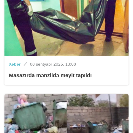
Xəbər
08 sentyabr 2025, 13:08
Masazırda mənzildə meyit tapıldı