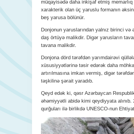
müqayisədə daha inkişaf etmiş memarlıq x
xarakterik olan üç yaruslu formanın əksi
beş yarusa bölünür.
Donjonun yaruslarından yalnız birinci və 
daş örtüyə malikdir. Digər yarusların tav
tavana malikdir.
Donjona dörd tərəfdən yarımdairəvi qülləl
xüsusiyyətlərinə təsir edərək daha möhkə
artırılmasına imkan vermiş, digər tərəfdən
təşkilinə şərait yaradıb.
Qeyd edək ki, qəsr Azərbaycan Respublik
əhəmiyyətli abidə kimi qeydiyyata alınıb.
qurğuları ilə birlikdə UNESCO-nun Ehtiyat 