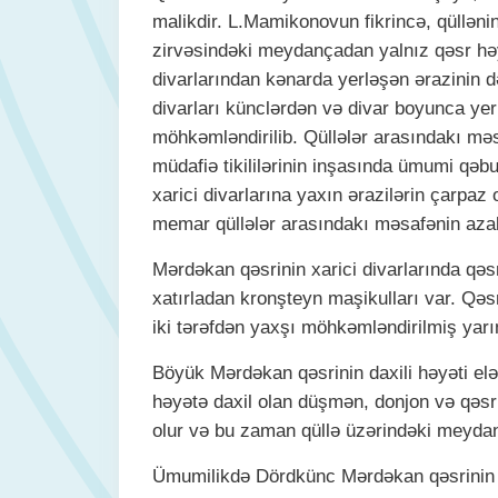
malikdir. L.Mamikonovun fikrincə, qüllən
zirvəsindəki meydançadan yalnız qəsr həy
divarlarından kənarda yerləşən ərazinin d
divarları künclərdən və divar boyunca yerl
möhkəmləndirilib. Qüllələr arasındakı məs
müdafiə tikililərinin inşasında ümumi qəbu
xarici divarlarına yaxın ərazilərin çarpaz
memar qüllələr arasındakı məsafənin azal
Mərdəkan qəsrinin xarici divarlarında qəs
xatırladan kronşteyn maşikulları var. Qəsr
iki tərəfdən yaxşı möhkəmləndirilmiş yarı
Böyük Mərdəkan qəsrinin daxili həyəti elə p
həyətə daxil olan düşmən, donjon və qəsr 
olur və bu zaman qüllə üzərindəki meydand
Ümumilikdə Dördkünc Mərdəkan qəsrinin d