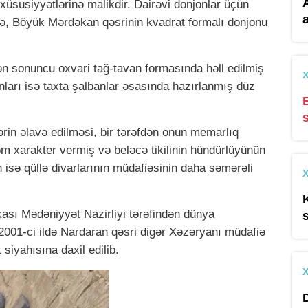
üsusiyyətlərinə malikdir. Dairəvi donjonlar üçün
nə, Böyük Mərdəkan qəsrinin kvadrat formalı donjonu
ən sonuncu oxvari tağ-tavan formasında həll edilmiş
anları isə taxta şalbanlar əsasında hazırlanmış düz
ərin əlavə edilməsi, bir tərəfdən onun memarlıq
m xarakter vermiş və beləcə tikilinin hündürlüyünün
 isə qüllə divarlarının müdafiəsinin daha səmərəli
ası Mədəniyyət Nazirliyi tərəfindən dünya
 2001-ci ildə Nardaran qəsri digər Xəzəryanı müdafiə
siyahısına daxil edilib.