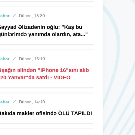
Xəbər
Dünən, 15:30
Səyyad Əlizadənin oğlu: "Kaş bu
günlərimdə yanımda olardın, ata..."
Xəbər
Dünən, 15:10
Uşağın əlindən "iPhone 16"sını alıb
"20 Yanvar"da satdı - VİDEO
Xəbər
Dünən, 14:10
Bakıda makler ofisində ÖLÜ TAPILDI