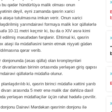
in bu qədər hündürlüyə malik olması onun
ətinin deyil, eyni zamanda qəsrin xarici
ə atəşə tutulmasına imkan verir. Onun xarici
əşdirilmiş yarımdairəvi formaya malik kor qüllələrlə
afə 10-11 metri keçmir ki, bu da o XIV əsrə kimi
l edilmiş məsafədən fərqlənir. Ehtimal ki, qəsrin
 ox atəşi ilə müdafiəsini təmin etmək niyyəti güdən
dılmasına qərar verib.
b
r donjonunda (əsas qüllə) olan kronşteynləri
 divarlarından birinin ortasında yerləşən giriş qapısı
mdairəvi qüllələrlə müdafiə olunur.
lanlaşdırılıb ki, qəsrin birinci müdafiə xəttini yarıb
divarı arasında 5 metr enə malik dar dəhlizə daxil
a yerləşən müdafiəçilər üçün rahat hədəfə çevrilir.
onjonu Dairəvi Mərdəkan qəsrinin donjonu ilə