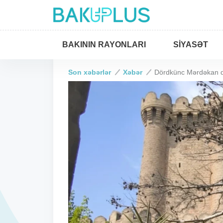
BAKININ RAYONLARI
SIYASƏT
Son xəbərlər
Xəbər