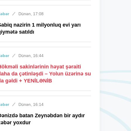
Xəbər
Dünən, 17:08
Sabiq nazirin 1 milyonluq evi yarı
qiymətə satıldı
Xəbər
Dünən, 16:44
Hökməli sakinlərinin həyat şəraiti
daha da çətinləşdi – Yolun üzərinə su
da gəldi + YENİLƏNİB
Xəbər
Dünən, 16:14
Dənizdə batan Zeynəbdən bir aydır
xəbər yoxdur