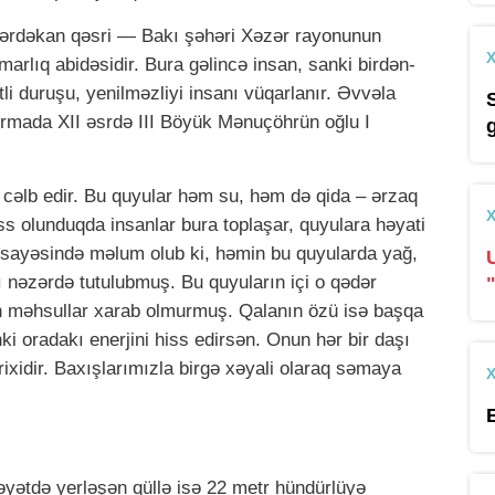
ərdəkan qəsri — Bakı şəhəri Xəzər rayonunun
rlıq abidəsidir. Bura gəlincə insan, sanki birdən-
li duruşu, yenilməzliyi insanı vüqarlanır. Əvvəla
rmada XII əsrdə III Böyük Mənuçöhrün oğlu I
 cəlb edir. Bu quyular həm su, həm də qida – ərzaq
s olunduqda insanlar bura toplaşar, quyulara həyati
r sayəsində məlum olub ki, həmin bu quyularda yağ,
 nəzərdə tutulubmuş. Bu quyuların içi o qədər
olan məhsullar xarab olmurmuş. Qalanın özü isə başqa
ki oradakı enerjini hiss edirsən. Onun hər bir daşı
arixidir. Baxışlarımızla birgə xəyali olaraq səmaya
əyətdə yerləşən qüllə isə 22 metr hündürlüyə