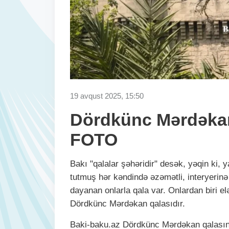
19 avqust 2025, 15:50
Dördkünc Mərdəkan 
FOTO
Bakı "qalalar şəhəridir" desək, yəqin ki,
tutmuş hər kəndində əzəmətli, interyerinə
dayanan onlarla qala var. Onlardan biri 
Dördkünc Mərdəkan qalasıdır.
Baki-baku.az Dördkünc Mərdəkan qalasınd