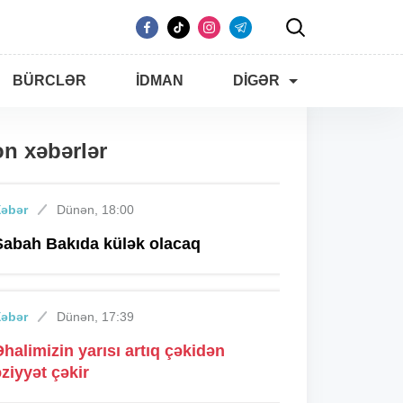
BÜRCLƏR
İDMAN
DIGƏR
n xəbərlər
Xəbər
Dünən, 18:00
Sabah Bakıda külək olacaq
Xəbər
Dünən, 17:39
Əhalimizin yarısı artıq çəkidən
əziyyət çəkir