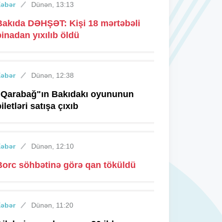
Xəbər
Dünən, 13:13
Bakıda DƏHŞƏT: Kişi 18 mərtəbəli
binadan yıxılıb öldü
Xəbər
Dünən, 12:38
"Qarabağ"ın Bakıdakı oyununun
iletləri satışa çıxıb
Xəbər
Dünən, 12:10
Borc söhbətinə görə qan töküldü
Xəbər
Dünən, 11:20