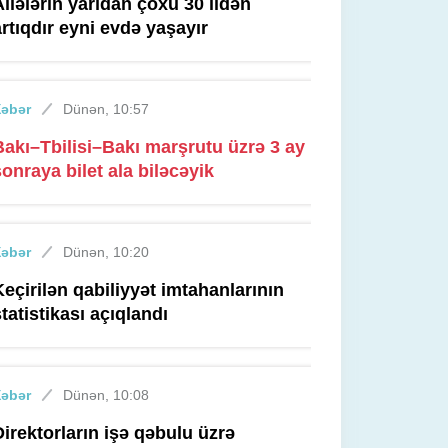
Ailələrin yarıdan çoxu 30 ildən
artıqdır eyni evdə yaşayır
Xəbər
Dünən, 10:57
Bakı–Tbilisi–Bakı marşrutu üzrə 3 ay
sonraya bilet ala biləcəyik
Xəbər
Dünən, 10:20
Keçirilən qabiliyyət imtahanlarının
statistikası açıqlandı
Xəbər
Dünən, 10:08
Direktorların işə qəbulu üzrə