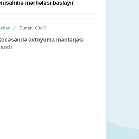
müsahibə mərhələsi başlayır
Xəbər
Dünən, 09:40
Xocəsəndə avtoyuma məntəqəsi
yandı
Xəbər
05 avqust 2026, 18:15
Ən çox boşananlar Bakıdadır
Xəbər
05 avqust 2026, 18:00
Qanunsuz balıq ovlayan saxlanıldı