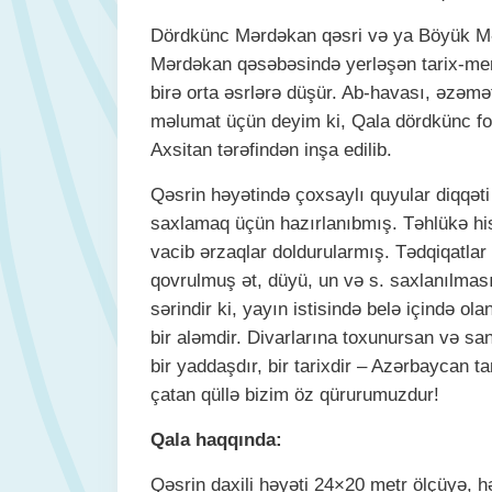
Dördkünc Mərdəkan qəsri və ya Böyük M
Mərdəkan qəsəbəsində yerləşən tarix-mema
birə orta əsrlərə düşür. Ab-havası, əzəmət
məlumat üçün deyim ki, Qala dördkünc fo
Axsitan tərəfindən inşa edilib.
Qəsrin həyətində çoxsaylı quyular diqqəti
saxlamaq üçün hazırlanıbmış. Təhlükə his
vacib ərzaqlar doldurularmış. Tədqiqatla
qovrulmuş ət, düyü, un və s. saxlanılması
sərindir ki, yayın istisində belə içində 
bir aləmdir. Divarlarına toxunursan və san
bir yaddaşdır, bir tarixdir – Azərbaycan t
çatan qüllə bizim öz qürurumuzdur!
Qala haqqında:
Qəsrin daxili həyəti 24×20 metr ölçüyə, h