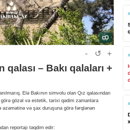
-
↺
+
qalası – Bakı qalaları +
 yanılmarıq. Elə Bakının simvolu olan Qız qalasından
 görə gözəl və estetik, tarixi qədim zamanlara
elə əzəmətinə və şax duruşuna görə fərqlənən
an reportajı təqdim edir: