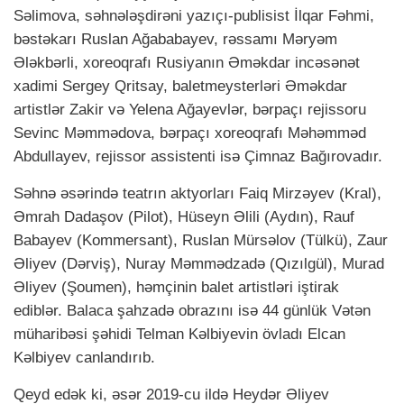
Səlimova, səhnələşdirəni yazıçı-publisist İlqar Fəhmi,
bəstəkarı Ruslan Ağababayev, rəssamı Məryəm
Ələkbərli, xoreoqrafı Rusiyanın Əməkdar incəsənət
xadimi Sergey Qritsay, baletmeysterləri Əməkdar
artistlər Zakir və Yelena Ağayevlər, bərpaçı rejissoru
Sevinc Məmmədova, bərpaçı xoreoqrafı Məhəmməd
Abdullayev, rejissor assistenti isə Çimnaz Bağırovadır.
Səhnə əsərində teatrın aktyorları Faiq Mirzəyev (Kral),
Əmrah Dadaşov (Pilot), Hüseyn Əlili (Aydın), Rauf
Babayev (Kommersant), Ruslan Mürsəlov (Tülkü), Zaur
Əliyev (Dərviş), Nuray Məmmədzadə (Qızılgül), Murad
Əliyev (Şoumen), həmçinin balet artistləri iştirak
ediblər. Balaca şahzadə obrazını isə 44 günlük Vətən
müharibəsi şəhidi Telman Kəlbiyevin övladı Elcan
Kəlbiyev canlandırıb.
Qeyd edək ki, əsər 2019-cu ildə Heydər Əliyev