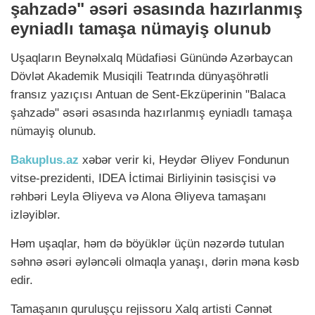
şahzadə" əsəri əsasında hazırlanmış
eyniadlı tamaşa nümayiş olunub
Uşaqların Beynəlxalq Müdafiəsi Günündə Azərbaycan
Dövlət Akademik Musiqili Teatrında dünyaşöhrətli
fransız yazıçısı Antuan de Sent-Ekzüperinin "Balaca
şahzadə" əsəri əsasında hazırlanmış eyniadlı tamaşa
nümayiş olunub.
Bakuplus.az
xəbər verir ki, Heydər Əliyev Fondunun
vitse-prezidenti, IDEA İctimai Birliyinin təsisçisi və
rəhbəri Leyla Əliyeva və Alona Əliyeva tamaşanı
izləyiblər.
Həm uşaqlar, həm də böyüklər üçün nəzərdə tutulan
səhnə əsəri əyləncəli olmaqla yanaşı, dərin məna kəsb
edir.
Tamaşanın quruluşçu rejissoru Xalq artisti Cənnət