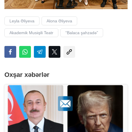
Leyla Əliyeva
Alona Əliyeva
Akademik Musiqili Teatr
“Balaca şahzadə”
Oxşar xəbərlər