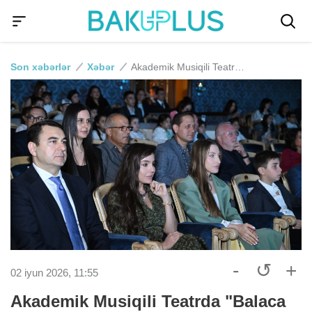
Son xəbərlər
Xəbər
Akademik Musiqili Teatrda "Balaca şahzadə" əsəri əsasında hazırlanmış eyniadlı tamaşa nümayiş olunub
-
↺
+
02 iyun 2026, 11:55
Akademik Musiqili Teatrda "Balaca