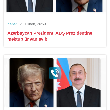
Xəbər
Dünən, 20:50
Azərbaycan Prezidenti ABŞ Prezidentinə
məktub ünvanlayıb