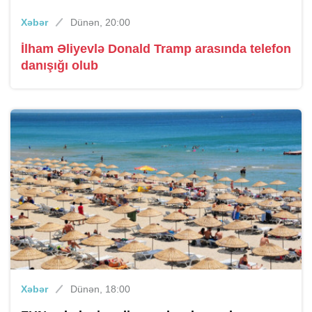
Xəbər
Dünən, 20:00
İlham Əliyevlə Donald Tramp arasında telefon
danışığı olub
Xəbər
Dünən, 18:00