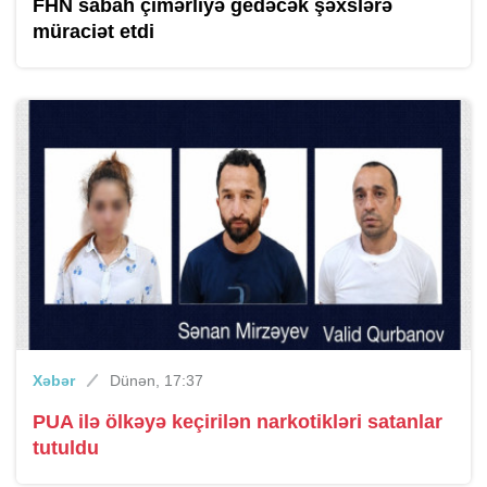
FHN sabah çimərliyə gedəcək şəxslərə
müraciət etdi
Xəbər
Dünən, 17:37
PUA ilə ölkəyə keçirilən narkotikləri satanlar
tutuldu