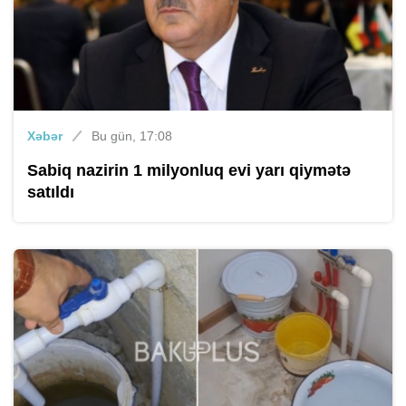
Xəbər
Bu gün, 17:08
Sabiq nazirin 1 milyonluq evi yarı qiymətə
satıldı