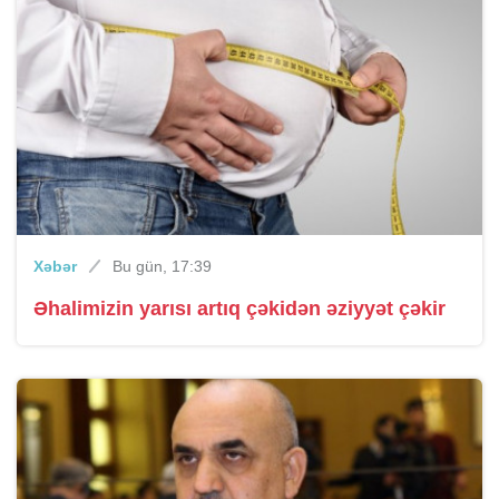
Xəbər
Bu gün, 17:39
Əhalimizin yarısı artıq çəkidən əziyyət çəkir