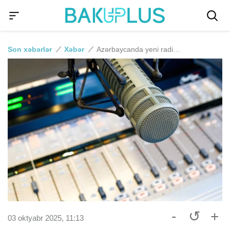
Son xəbərlər
Xəbər
Azərbaycanda yeni radio fəaliyyətə başlayıb
-
↺
+
03 oktyabr 2025, 11:13