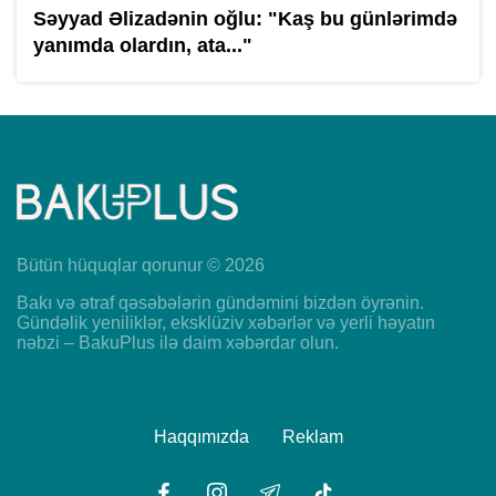
Səyyad Əlizadənin oğlu: "Kaş bu günlərimdə
yanımda olardın, ata..."
Bütün hüquqlar qorunur © 2026
Bakı və ətraf qəsəbələrin gündəmini bizdən öyrənin.
Gündəlik yeniliklər, eksklüziv xəbərlər və yerli həyatın
nəbzi – BakuPlus ilə daim xəbərdar olun.
Haqqımızda
Reklam