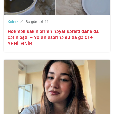
Xəbər
Bu gün, 16:44
Hökməli sakinlərinin həyat şəraiti daha da
çətinləşdi – Yolun üzərinə su da gəldi +
YENİLƏNİB