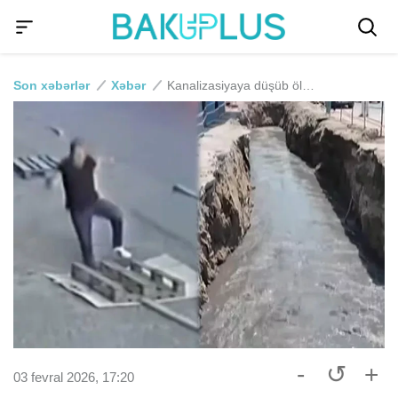
Son xəbərlər
Xəbər
Kanalizasiyaya düşüb ölən Cümşüdün anası: "Oğlumun 3-də bunlar bağda yeyib-içirdilər"
-
↺
+
03 fevral 2026, 17:20