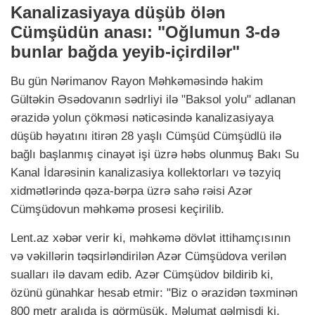
Kanalizasiyaya düşüb ölən
Cümşüdün anası: "Oğlumun 3-də
bunlar bağda yeyib-içirdilər"
Bu gün Nərimanov Rayon Məhkəməsində hakim
Gültəkin Əsədovanın sədrliyi ilə "Baksol yolu" adlanan
ərazidə yolun çökməsi nəticəsində kanalizasiyaya
düşüb həyatını itirən 28 yaşlı Cümşüd Cümşüdlü ilə
bağlı başlanmış cinayət işi üzrə həbs olunmuş Bakı Su
Kanal İdarəsinin kanalizasiya kollektorları və təzyiq
xidmətlərində qəza-bərpa üzrə sahə rəisi Azər
Cümşüdovun məhkəmə prosesi keçirilib.
Lent.az xəbər verir ki, məhkəmə dövlət ittihamçısının
və vəkillərin təqsirləndirilən Azər Cümşüdova verilən
sualları ilə davam edib. Azər Cümşüdov bildirib ki,
özünü günahkar hesab etmir: "Biz o ərazidən təxminən
800 metr aralıda iş görmüşük. Məlumat gəlmişdi ki,