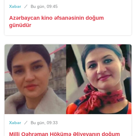
Xəbər
Bu gün, 09:45
Azərbaycan kino əfsanəsinin doğum
günüdür
Xəbər
Bu gün, 09:33
Milli Qəhrəman Hökümə Əliyevanın doğum