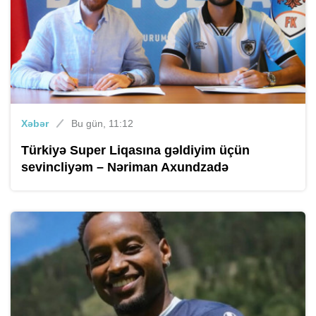
Xəbər
Bu gün, 11:12
Türkiyə Super Liqasına gəldiyim üçün
sevincliyəm – Nəriman Axundzadə