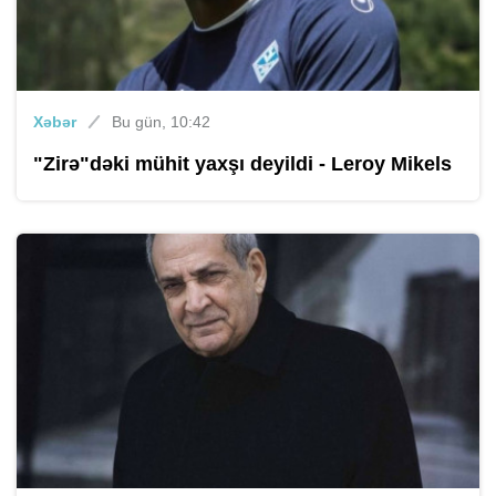
Xəbər
Bu gün, 10:42
"Zirə"dəki mühit yaxşı deyildi - Leroy Mikels