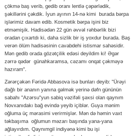
çökmə baş verib, gedib oranı lentlə çəpərlədik,
şəkillərini çəkdik. İyun ayının 14-nə kimi burada bərpa
işlərimiz davam edib. Kosmetik bərpa işini biz
etməmişik. Hadisədən 22 gün əvvəl rəhbərlik bizi
oradan çıxartdı ki, daha sizlik bir iş yoxdur burada. Baş
verən ölüm hadisəsinin cavabdehi istismar sahəsidir.
Mən gedib orada gözətçilik edəsi deyildim ki! Əgər
zərrə qədər günahkaramsa, cəzamı onqat çəkməyə
hazıram".
Zərərçəkən Fəridə Abbasova isə bunları deyib: "Ürəyi
dağlı bir ananın yanına gəlmək yerinə dəfn gününün
sabahı "Azərsu"yun sabiq vəzifəli şəxsi olan qaynım
Novxanıdakı bağ evində yeyib içiblər. Guya mənim
oğluma üç mərasimi verirmişlər. Mən də həmin vaxt
təkbaşıma oğlumun məzarı başında yana-yana
ağlayırdım. Qaynımgil indiyənə kimi bu işi