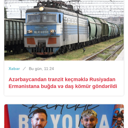
Xəbər
Bu gün, 11:24
Azərbaycandan tranzit keçməklə Rusiyadan
Ermənistana buğda və daş kömür göndərildi