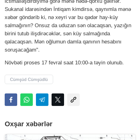
ictimailəşdirdiyimə görə mənə hədə-qorxu gəlirlər.
Sukanal idarəsindən İntiqam kimdirsə, qaynımla mənə
xəbər göndərib ki, nə xeyri var bu qədər hay-küy
salmağının? Onsuz da uduzan sən olacaqsan, yazığın
birini tutub ilişdirəcəklər, sən küy salmağında
qalacaqsan. Mən oğlumun damla qanının hesabını
soruşacağam".
Növbəti proses 17 fevral saat 10:00-a təyin olunub.
Cümşüd Cümşüdlü
Oxşar xəbərlər