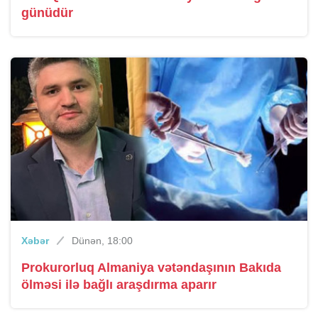
günüdür
Xəbər
Dünən, 18:00
Prokurorluq Almaniya vətəndaşının Bakıda
ölməsi ilə bağlı araşdırma aparır