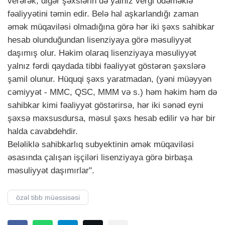
verərək, digər şəxslərin də yalnız vergi ödəməklə
fəaliyyətini təmin edir. Belə hal aşkarlandığı zaman
əmək müqaviləsi olmadığına görə hər iki şəxs sahibkar
hesab olunduğundan lisenziyaya görə məsuliyyət
daşımış olur. Həkim olaraq lisenziyaya məsuliyyət
yalnız fərdi qaydada tibbi fəaliyyət göstərən şəxslərə
şamil olunur. Hüquqi şəxs yaratmadan, (yəni müəyyən
cəmiyyət - MMC, QSC, MMM və s.) həm həkim həm də
sahibkar kimi fəaliyyət göstərirsə, hər iki sənəd eyni
şəxsə məxsusdursa, məsul şəxs hesab edilir və hər bir
halda cavabdehdir.
Beləliklə sahibkarlıq subyektinin əmək müqaviləsi
əsasında çalışan işçiləri lisenziyaya görə birbaşa
məsuliyyət daşımırlar".
özəl tibb müəssisəsi