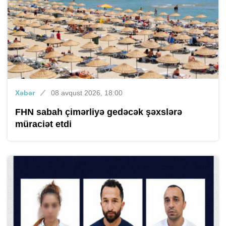
Xəbər
08 avqust 2026, 18:00
FHN sabah çimərliyə gedəcək şəxslərə
müraciət etdi