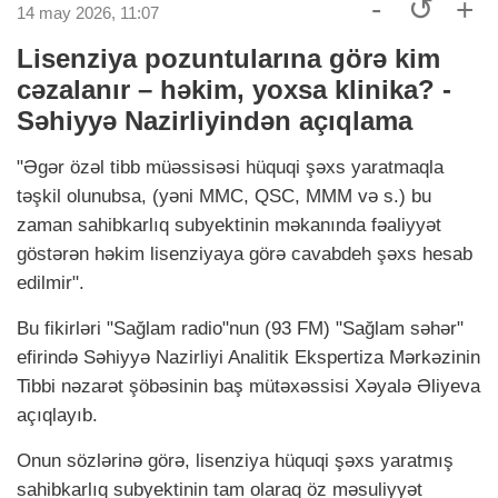
-
↺
+
14 may 2026, 11:07
Lisenziya pozuntularına görə kim
cəzalanır – həkim, yoxsa klinika? -
Səhiyyə Nazirliyindən açıqlama
"Əgər özəl tibb müəssisəsi hüquqi şəxs yaratmaqla
təşkil olunubsa, (yəni MMC, QSC, MMM və s.) bu
zaman sahibkarlıq subyektinin məkanında fəaliyyət
göstərən həkim lisenziyaya görə cavabdeh şəxs hesab
edilmir".
Bu fikirləri "Sağlam radio"nun (93 FM) "Sağlam səhər"
efirində Səhiyyə Nazirliyi Analitik Ekspertiza Mərkəzinin
Tibbi nəzarət şöbəsinin baş mütəxəssisi Xəyalə Əliyeva
açıqlayıb.
Onun sözlərinə görə, lisenziya hüquqi şəxs yaratmış
sahibkarlıq subyektinin tam olaraq öz məsuliyyət