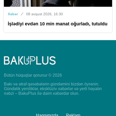
Xəbər
08 avqust 2026, 16:30
İşlədiyi evdən 10 min manat oğurladı, tutuldu
Bütün hüquqlar qorunur © 2026
Bakı və ətraf qəsəbələrin gündəmini bizdən öyrənin.
Gündəlik yeniliklər, eksklüziv xəbərlər və yerli həyatın
nəbzi – BakuPlus ilə daim xəbərdar olun.
Haqqımızda
Reklam