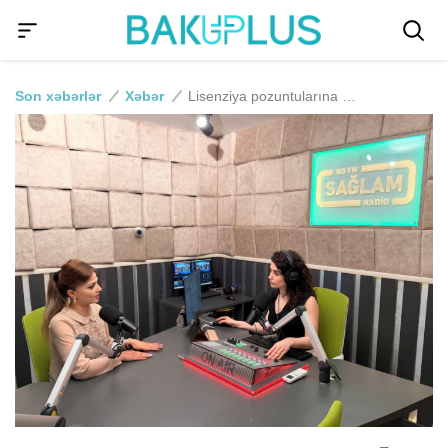
Son xəbərlər
Xəbər
Lisenziya pozuntularına görə kim cəzalanır – həkim, yoxsa klinika? - Səhiyyə Nazirliyindən açıqlama