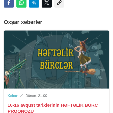
Oxşar xəbərlər
Xəbər
Dünən, 21:00
10-16 avqust tarixlərinin HƏFTƏLİK BÜRC
PROQNOZU