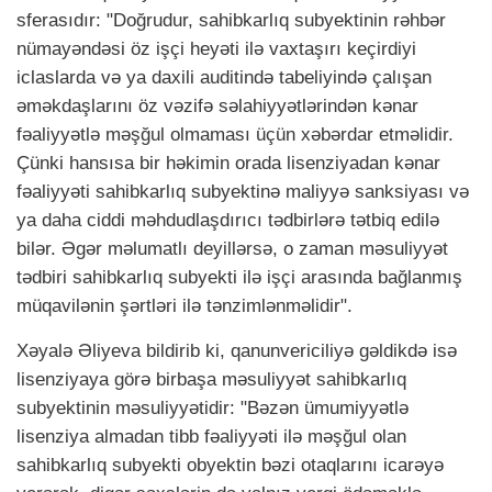
sferasıdır: "Doğrudur, sahibkarlıq subyektinin rəhbər
nümayəndəsi öz işçi heyəti ilə vaxtaşırı keçirdiyi
iclaslarda və ya daxili auditində tabeliyində çalışan
əməkdaşlarını öz vəzifə səlahiyyətlərindən kənar
fəaliyyətlə məşğul olmaması üçün xəbərdar etməlidir.
Çünki hansısa bir həkimin orada lisenziyadan kənar
fəaliyyəti sahibkarlıq subyektinə maliyyə sanksiyası və
ya daha ciddi məhdudlaşdırıcı tədbirlərə tətbiq edilə
bilər. Əgər məlumatlı deyillərsə, o zaman məsuliyyət
tədbiri sahibkarlıq subyekti ilə işçi arasında bağlanmış
müqavilənin şərtləri ilə tənzimlənməlidir".
Xəyalə Əliyeva bildirib ki, qanunvericiliyə gəldikdə isə
lisenziyaya görə birbaşa məsuliyyət sahibkarlıq
subyektinin məsuliyyətidir: "Bəzən ümumiyyətlə
lisenziya almadan tibb fəaliyyəti ilə məşğul olan
sahibkarlıq subyekti obyektin bəzi otaqlarını icarəyə