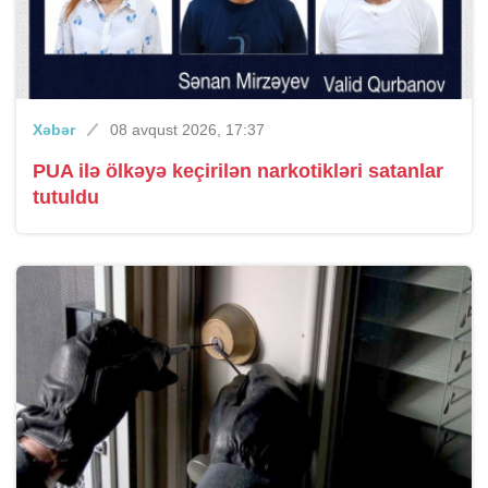
Xəbər
08 avqust 2026, 17:37
PUA ilə ölkəyə keçirilən narkotikləri satanlar
tutuldu