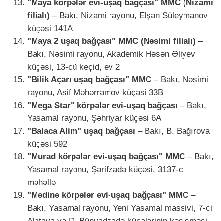
"Maya körpələr evi-uşaq bağçası" MMC (Nizami
filialı)
– Bakı, Nizami rayonu, Elşən Süleymanov
küçəsi 141A
"Maya 2 uşaq bağçası" MMC (Nəsimi filialı)
–
Bakı, Nəsimi rayonu, Akademik Həsən Əliyev
küçəsi, 13-cü keçid, ev 2
"Bilik Açarı uşaq bağçası" MMC
– Bakı, Nəsimi
rayonu, Asif Məhərrəmov küçəsi 33B
"Mega Star" körpələr evi-uşaq bağçası
– Bakı,
Yasamal rayonu, Şəhriyar küçəsi 6A
"Balaca Alim" uşaq bağçası
– Bakı, B. Bağırova
küçəsi 592
"Murad körpələr evi-uşaq bağçası" MMC
– Bakı,
Yasamal rayonu, Şərifzadə küçəsi, 3137-ci
məhəllə
"Mədinə körpələr evi-uşaq bağçası" MMC
–
Bakı, Yasamal rayonu, Yeni Yasamal massivi, 7-ci
Alatava və D. Bünyadzadə küçələrinin kəsişməsi,