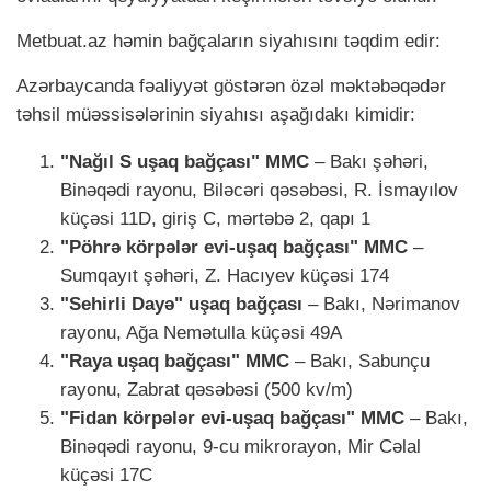
Metbuat.az həmin bağçaların siyahısını təqdim edir:
Azərbaycanda fəaliyyət göstərən özəl məktəbəqədər
təhsil müəssisələrinin siyahısı aşağıdakı kimidir:
"Nağıl S uşaq bağçası" MMC
– Bakı şəhəri,
Binəqədi rayonu, Biləcəri qəsəbəsi, R. İsmayılov
küçəsi 11D, giriş C, mərtəbə 2, qapı 1
"Pöhrə körpələr evi-uşaq bağçası" MMC
–
Sumqayıt şəhəri, Z. Hacıyev küçəsi 174
"Sehirli Dayə" uşaq bağçası
– Bakı, Nərimanov
rayonu, Ağa Nemətulla küçəsi 49A
"Raya uşaq bağçası" MMC
– Bakı, Sabunçu
rayonu, Zabrat qəsəbəsi (500 kv/m)
"Fidan körpələr evi-uşaq bağçası" MMC
– Bakı,
Binəqədi rayonu, 9-cu mikrorayon, Mir Cəlal
küçəsi 17C