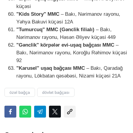
küçəsi
"Kids Story" MMC
– Bakı, Nərimanov rayonu,
Yəhya Bakuvi küçəsi 12A
"Tumurcuq" MMC (Gənclik filialı)
– Bakı,
Nərimanov rayonu, Həsən Əliyev küçəsi 449
"Gənclik" körpələr evi-uşaq bağçası MMC
–
Bakı, Nərimanov rayonu, Koroğlu Rəhimov küçəsi
92
"Karusel" uşaq bağçası MMC
– Bakı, Qaradağ
rayonu, Lökbatan qəsəbəsi, Nizami küçəsi 21A
özəl bağça
dövlət bağçası