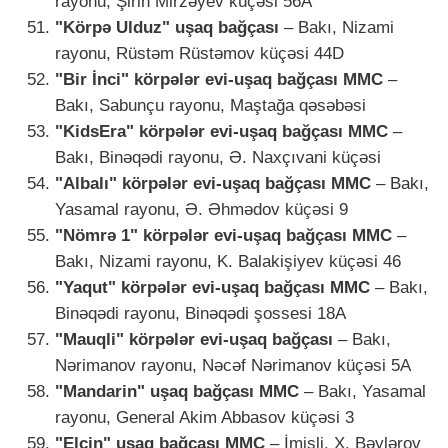
rayonu, Şirin Mirzəyev küçəsi 56A
"Körpə Ulduz" uşaq bağçası
– Bakı, Nizami
rayonu, Rüstəm Rüstəmov küçəsi 44D
"Bir İnci" körpələr evi-uşaq bağçası MMC
–
Bakı, Sabunçu rayonu, Maştağa qəsəbəsi
"KidsEra" körpələr evi-uşaq bağçası MMC
–
Bakı, Binəqədi rayonu, Ə. Naxçıvani küçəsi
"Albalı" körpələr evi-uşaq bağçası MMC
– Bakı,
Yasamal rayonu, Ə. Əhmədov küçəsi 9
"Nömrə 1" körpələr evi-uşaq bağçası MMC
–
Bakı, Nizami rayonu, K. Balakişiyev küçəsi 46
"Yaqut" körpələr evi-uşaq bağçası MMC
– Bakı,
Binəqədi rayonu, Binəqədi şossesi 18A
"Mauqli" körpələr evi-uşaq bağçası
– Bakı,
Nərimanov rayonu, Nəcəf Nərimanov küçəsi 5A
"Mandarin" uşaq bağçası MMC
– Bakı, Yasamal
rayonu, General Akim Abbasov küçəsi 3
"Elçin" uşaq bağçası MMC
– İmişli, X. Bəylərov