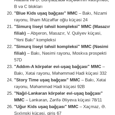
B və C blokları
"Blue Kids uşaq bağçası" MMC
– Bakı, Nizami
rayonu, İlham Müzəffər oğlu küçəsi 24
"Simurq liseyi təhsil kompleksi" MMC (Masazır
filialı)
– Abşeron, Masazır, V. Quliyev küçəsi,
"Yeni Bakı" kompleksi
"Simurq liseyi təhsil kompleksi" MMC (Nəsimi
filialı)
– Bakı, Nəsimi rayonu, Moskva prospekti
57D
"Addım-A körpələr evi-uşaq bağçası" MMC
–
Bakı, Xətai rayonu, Məhəmməd Hadi küçəsi 332
"Story Time uşaq bağçası" MMC
– Bakı, Xətai
rayonu, Məhəmməd Hadi küçəsi 92B
"Nağıl-Lənkəran körpələr evi-uşaq bağçası"
MMC
– Lənkəran, Zərifə Əliyeva küçəsi 78/11
"Uğur Kids uşaq bağçası" MMC
– Xaçmaz, Ə.
Şıxlınski küçəsi, giriş 67