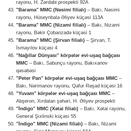
rayonu, H. Zərdabi prospekti 92A
"Barama" MMC (Nəsimi filialı)
– Bakı, Nəsimi
rayonu, Hüseynbala Əliyev küçəsi 113A
"Barama" MMC (Nizami filialı)
– Bakı, Nizami
rayonu, Bəkir Çobanzadə küçəsi 1
"Barama" MMC (Şirvan filialı)
– Şirvan, T.
İsmayılov küçəsi 4
"Nağıllar Dünyası" körpələr evi-uşaq bağçası
MMC
– Bakı, Sabunçu rayonu, Bakıxanov
qəsəbəsi
"Peter Pan" körpələr evi-uşaq bağçası MMC
–
Bakı, Nərimanov rayonu, Qafur Rəşad küçəsi 16
"Yuvam" körpələr evi-uşaq bağçası MMC
–
Abşeron, Xırdalan şəhəri, H. Əliyev prospekti
"İndigo" MMC (Xətai filialı)
– Bakı, Xətai rayonu,
General Şıxlinski küçəsi 55
"İndigo" MMC (Nizami filialı)
– Bakı, Nizami