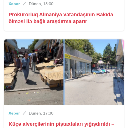
Xəbər
Dünən, 18:00
Prokurorluq Almaniya vətəndaşının Bakıda
ölməsi ilə bağlı araşdırma aparır
Xəbər
Dünən, 17:30
Küçə alverçilərinin piştaxtaları yığışdırıldı –