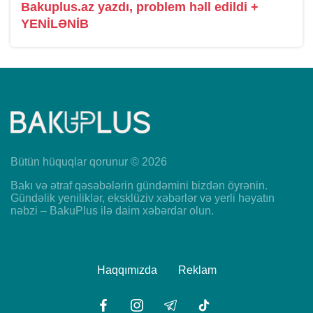
Bakuplus.az yazdı, problem həll edildi +
YENİLƏNİB
Bütün hüquqlar qorunur © 2026
Bakı və ətraf qəsəbələrin gündəmini bizdən öyrənin.
Gündəlik yeniliklər, eksklüziv xəbərlər və yerli həyatın
nəbzi – BakuPlus ilə daim xəbərdar olun.
Haqqımızda
Reklam