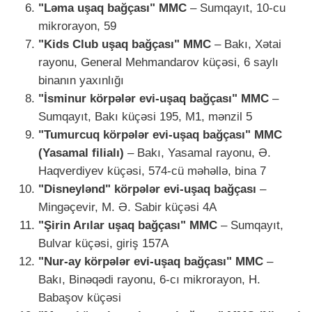
"Ləma uşaq bağçası" MMC
– Sumqayıt, 10-cu
mikrorayon, 59
"Kids Club uşaq bağçası" MMC
– Bakı, Xətai
rayonu, General Mehmandarov küçəsi, 6 saylı
binanın yaxınlığı
"İsminur körpələr evi-uşaq bağçası" MMC
–
Sumqayıt, Bakı küçəsi 195, M1, mənzil 5
"Tumurcuq körpələr evi-uşaq bağçası" MMC
(Yasamal filialı)
– Bakı, Yasamal rayonu, Ə.
Haqverdiyev küçəsi, 574-cü məhəllə, bina 7
"Disneylənd" körpələr evi-uşaq bağçası
–
Mingəçevir, M. Ə. Sabir küçəsi 4A
"Şirin Arılar uşaq bağçası" MMC
– Sumqayıt,
Bulvar küçəsi, giriş 157A
"Nur-ay körpələr evi-uşaq bağçası" MMC
–
Bakı, Binəqədi rayonu, 6-cı mikrorayon, H.
Babaşov küçəsi