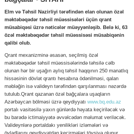
Elm və Təhsil Nazirliyi tərəfindən elan olunan özəl
məktəbəqədər təhsil müəssisələri üçün qrant
müsabiqəsi üzrə nəticələr müəyyənləşib. Belə ki, 63
özəl məktəbəqədər təhsil müəssisəsi müsabiqənin
qalibi olub.
Qrant mexanizminə əsasən, seçilmiş özəl
məktəbəqədər təhsil müəssisələrində təhsilə cəlb
olunan hər bir uşağın aylıq təhsil haqqının 250 manatlıq
hissəsinin dövlət qrantı hesabına ödənilməsi, qalan
məbləğin isə valideyn tərəfindən qarşılanması nəzərdə
tutulub.Qrant qazanan özəl bağçalara uşaqların
Azərbaycan bölməsi üzrə qeydiyyatı
www.bq.edu.az
portalı vasitəsilə yaxın günlərdə həyata keçiriləcək və
bu barədə ictimaiyyətə əvvəlcədən məlumat veriləcək.
Valideynlərə portaldakı yenilikləri izləmələri və
övladlarını qeydiyyatdan keçirmələri tövsiyə olunur.