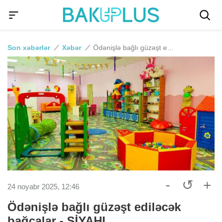
Son xəbərlər
Xəbər
Ödənişlə bağlı güzəşt ediləcək bağçalar - SİYAHI
-
↺
+
24 noyabr 2025, 12:46
Ödənişlə bağlı güzəşt ediləcək
bağçalar - SİYAHI