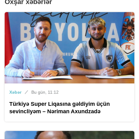
Oxşar xəbərlər
Xəbər
Bu gün, 11:12
Türkiyə Super Liqasına gəldiyim üçün
sevincliyəm – Nəriman Axundzadə