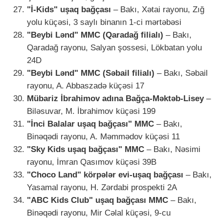
"İ-Kids" uşaq bağçası
– Bakı, Xətai rayonu, Zığ
yolu küçəsi, 3 saylı binanın 1-ci mərtəbəsi
"Beybi Lənd" MMC (Qaradağ filialı)
– Bakı,
Qaradağ rayonu, Salyan şossesi, Lökbatan yolu
24D
"Beybi Lənd" MMC (Səbail filialı)
– Bakı, Səbail
rayonu, A. Abbaszadə küçəsi 17
Mübariz İbrahimov adına Bağça-Məktəb-Lisey
–
Biləsuvar, M. İbrahimov küçəsi 199
"İnci Balalar uşaq bağçası" MMC
– Bakı,
Binəqədi rayonu, A. Məmmədov küçəsi 11
"Sky Kids uşaq bağçası" MMC
– Bakı, Nəsimi
rayonu, İmran Qasımov küçəsi 39B
"Choco Land" körpələr evi-uşaq bağçası
– Bakı,
Yasamal rayonu, H. Zərdabi prospekti 2A
"ABC Kids Club" uşaq bağçası MMC
– Bakı,
Binəqədi rayonu, Mir Cəlal küçəsi, 9-cu