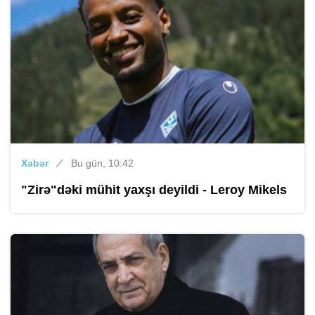
Xəbər
Bu gün, 10:42
"Zirə"dəki mühit yaxşı deyildi - Leroy Mikels