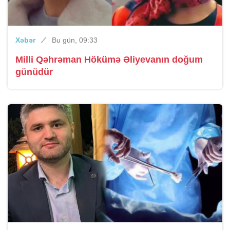
Xəbər
Bu gün, 09:33
Milli Qəhrəman Hökümə Əliyevanın doğum
günüdür