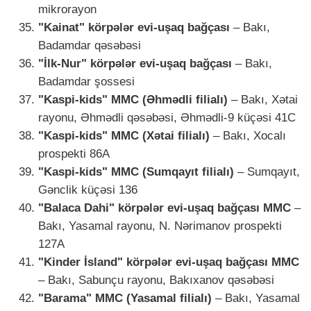
mikrorayon
"Kainat" körpələr evi-uşaq bağçası
– Bakı,
Badamdar qəsəbəsi
"İlk-Nur" körpələr evi-uşaq bağçası
– Bakı,
Badamdar şossesi
"Kaspi-kids" MMC (Əhmədli filialı)
– Bakı, Xətai
rayonu, Əhmədli qəsəbəsi, Əhmədli-9 küçəsi 41C
"Kaspi-kids" MMC (Xətai filialı)
– Bakı, Xocalı
prospekti 86A
"Kaspi-kids" MMC (Sumqayıt filialı)
– Sumqayıt,
Gənclik küçəsi 136
"Balaca Dahi" körpələr evi-uşaq bağçası MMC
–
Bakı, Yasamal rayonu, N. Nərimanov prospekti
127A
"Kinder İsland" körpələr evi-uşaq bağçası MMC
– Bakı, Sabunçu rayonu, Bakıxanov qəsəbəsi
"Barama" MMC (Yasamal filialı)
– Bakı, Yasamal