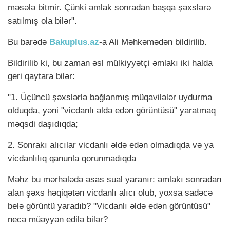
məsələ bitmir. Çünki əmlak sonradan başqa şəxslərə
satılmış ola bilər".
Bu barədə
Bakuplus.az
-a Ali Məhkəmədən bildirilib.
Bildirilib ki, bu zaman əsl mülkiyyətçi əmlakı iki halda
geri qaytara bilər:
"1. Üçüncü şəxslərlə bağlanmış müqavilələr uydurma
olduqda, yəni "vicdanlı əldə edən görüntüsü" yaratmaq
məqsdi daşıdıqda;
2. Sonrakı alıcılar vicdanlı əldə edən olmadıqda və ya
vicdanlılıq qanunla qorunmadıqda
Məhz bu mərhələdə əsas sual yaranır: əmlakı sonradan
alan şəxs həqiqətən vicdanlı alıcı olub, yoxsa sadəcə
belə görüntü yaradıb? "Vicdanlı əldə edən görüntüsü"
necə müəyyən edilə bilər?