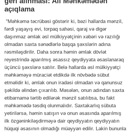
geri alınması: Ali Məhkəmədən
açıqlama
"Məhkəmə təcrübəsi göstərir ki, bəzi hallarda mənzil,
fərdi yaşayış evi, torpaq sahəsi, qaraj və digər
daşınmaz əmlak əsl mülkiyyətçinin xəbəri və razılığı
olmadan saxta sənədlərlə başqa şəxslərin adına
rəsmiləşdirilir. Daha sonra həmin əmlak dövlət
reyestrində aparılmış əsassız qeydiyyata əsaslanaraq
üçüncü şəxslərə satılır. Belə hallarda əsl mülkiyyətçi
məhkəməyə müraciət etdikdə ilk növbədə sübut
etməlidir ki, əmlak onun iradəsi olmadan və qanunsuz
şəkildə əlindən çıxarılıb. Məsələn, onun adından saxta
etibarnamə tərtib edilərək mənzil satılıbsa, bu fakt
məhkəmədə təsdiq olunmalıdır. Saxtakarlıq sübuta
yetirilərsə, həmin satışın və onun əsasında aparılmış
ilk özgəninkiləşdirməyə dair qeydiyyatın qeydiyyatın
hüquqi əsasının olmadığı müəyyən edilir. Lakin bununla