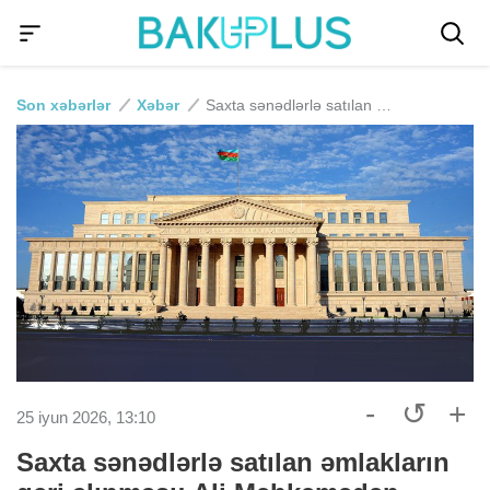
Son xəbərlər
Xəbər
Saxta sənədlərlə satılan əmlakların geri alınması: Ali Məhkəmədən açıqlama
-
↺
+
25 iyun 2026, 13:10
Saxta sənədlərlə satılan əmlakların