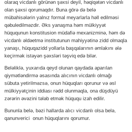
olaraq vicdanlı görünən şəxsi deyil, həqiqətən vicdanlı
olan şəxsi qorumaqdır. Buna görə də belə
mübahisələrin yalnız formal meyarlarla həll edilməsi
qəbuledilməzdir. Əks yanaşma həm mülkiyyət
hüququnun konstitusion müdafiə mexanizminə, həm də
vicdanlı əldəetmə institutunun mahiyyətinə zidd olmaqla
yanaşı, hüquqazidd yollarla başqalarının əmlakını ələ
keçirmək istəyən şəxsləri təşviq edə bilər.
Beləliklə, yuxarıda qeyd olunan qaydada aparılan
qiymətləndirmə əsasında alıcının vicdanlı olmağı
sübuta yetirilməzsə, onun hüquqları qorunur və əsl
mülkiyyətçinin iddiası rədd olunmaqla, ona düşdüyü
zərərin əvəzini tələb etmək hüququ izah edilir.
Bununla belə, bəzi hallarda alıcı vicdanlı olsa belə,
qanunverici
onun hüquqlarını qorumur.