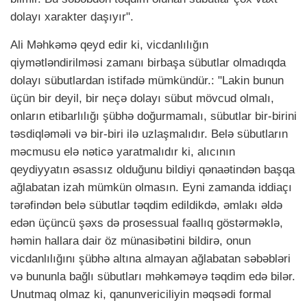
dolayı xarakter daşıyır".
Ali Məhkəmə qeyd edir ki, vicdanlılığın
qiymətləndirilməsi zamanı birbaşa sübutlar olmadıqda
dolayı sübutlardan istifadə mümkündür.: "Lakin bunun
üçün bir deyil, bir neçə dolayı sübut mövcud olmalı,
onların etibarlılığı şübhə doğurmamalı, sübutlar bir-birini
təsdiqləməli və bir-biri ilə uzlaşmalıdır. Belə sübutların
məcmusu elə nəticə yaratmalıdır ki, alıcının
qeydiyyatın əsassız olduğunu bildiyi qənaətindən başqa
ağlabatan izah mümkün olmasın. Eyni zamanda iddiaçı
tərəfindən belə sübutlar təqdim edildikdə, əmlakı əldə
edən üçüncü şəxs də prosessual fəallıq göstərməklə,
həmin hallara dair öz münasibətini bildirə, onun
vicdanlılığını şübhə altına almayan ağlabatan səbəbləri
və bununla bağlı sübutları məhkəməyə təqdim edə bilər.
Unutmaq olmaz ki, qanunvericiliyin məqsədi formal