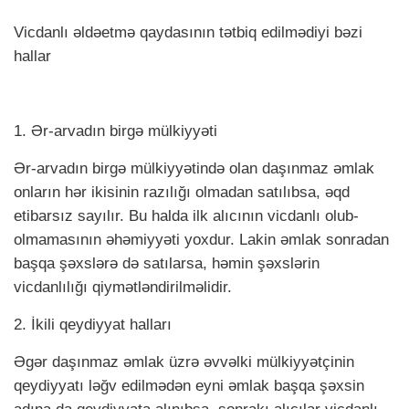
Vicdanlı əldəetmə qaydasının tətbiq edilmədiyi bəzi
hallar
1. Ər-arvadın birgə mülkiyyəti
Ər-arvadın birgə mülkiyyətində olan daşınmaz əmlak
onların hər ikisinin razılığı olmadan satılıbsa, əqd
etibarsız sayılır. Bu halda ilk alıcının vicdanlı olub-
olmamasının əhəmiyyəti yoxdur. Lakin əmlak sonradan
başqa şəxslərə də satılarsa, həmin şəxslərin
vicdanlılığı qiymətləndirilməlidir.
2. İkili qeydiyyat halları
Əgər daşınmaz əmlak üzrə əvvəlki mülkiyyətçinin
qeydiyyatı ləğv edilmədən eyni əmlak başqa şəxsin