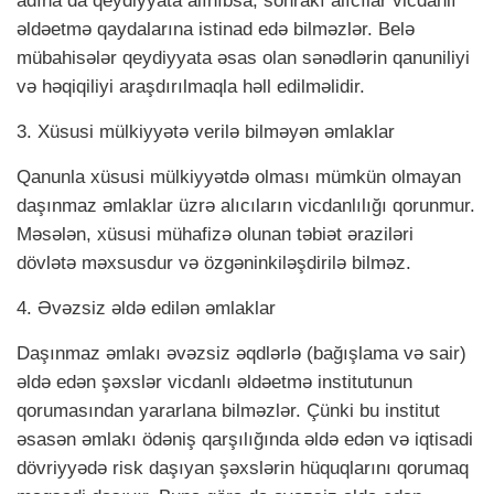
adına da qeydiyyata alınıbsa, sonrakı alıcılar vicdanlı
əldəetmə qaydalarına istinad edə bilməzlər. Belə
mübahisələr qeydiyyata əsas olan sənədlərin qanuniliyi
və həqiqiliyi araşdırılmaqla həll edilməlidir.
3. Xüsusi mülkiyyətə verilə bilməyən əmlaklar
Qanunla xüsusi mülkiyyətdə olması mümkün olmayan
daşınmaz əmlaklar üzrə alıcıların vicdanlılığı qorunmur.
Məsələn, xüsusi mühafizə olunan təbiət əraziləri
dövlətə məxsusdur və özgəninkiləşdirilə bilməz.
4. Əvəzsiz əldə edilən əmlaklar
Daşınmaz əmlakı əvəzsiz əqdlərlə (bağışlama və sair)
əldə edən şəxslər vicdanlı əldəetmə institutunun
qorumasından yararlana bilməzlər. Çünki bu institut
əsasən əmlakı ödəniş qarşılığında əldə edən və iqtisadi
dövriyyədə risk daşıyan şəxslərin hüquqlarını qorumaq