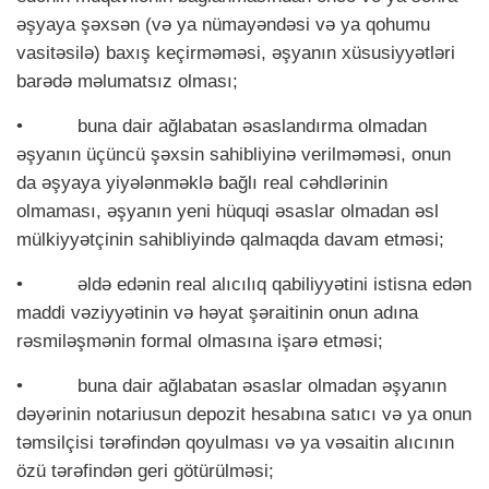
əşyaya şəxsən (və ya nümayəndəsi və ya qohumu
vasitəsilə) baxış keçirməməsi, əşyanın xüsusiyyətləri
barədə məlumatsız olması;
•
buna dair ağlabatan əsaslandırma olmadan
əşyanın üçüncü şəxsin sahibliyinə verilməməsi, onun
da əşyaya yiyələnməklə bağlı real cəhdlərinin
olmaması, əşyanın yeni hüquqi əsaslar olmadan əsl
mülkiyyətçinin sahibliyində qalmaqda davam etməsi;
•
əldə edənin real alıcılıq qabiliyyətini istisna edən
maddi vəziyyətinin və həyat şəraitinin onun adına
rəsmiləşmənin formal olmasına işarə etməsi;
•
buna dair ağlabatan əsaslar olmadan əşyanın
dəyərinin notariusun depozit hesabına satıcı və ya onun
təmsilçisi tərəfindən qoyulması və ya vəsaitin alıcının
özü tərəfindən geri götürülməsi;