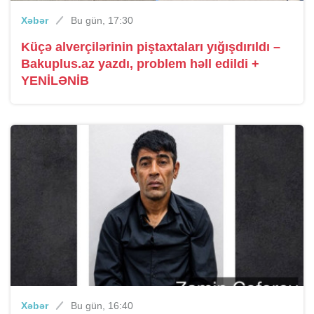
Xəbər
Bu gün, 17:30
Küçə alverçilərinin piştaxtaları yığışdırıldı –
Bakuplus.az yazdı, problem həll edildi +
YENİLƏNİB
Xəbər
Bu gün, 16:40