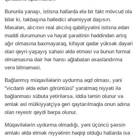
Bununla yanaşı, istisna hallarda elə bir fakt mövcud ola
bilər ki, təkbaşına həlledici əhəmiyyət daşısın.
Məsələn, alıcının real alıcılıq qabiliyyətini istisna edən
maddi durumunun və həyat şəraitinin həddindən artıq
ağır olmasına baxmayaraq, kifayət qədər yüksək dəyəri
olan qeyri-yaşayış sahəsi əldə etməsi və bunun formal
olmamasına dair hər hansı ağlabatan əsaslandırma
verə bilməməsi.
Bağlanmış müqavilələrin uydurma əqd olması, yəni
"vicdanlı əldə edən görüntüsü" yaratmaq niyyəti ilə
bağlanması sübuta yetirilərsə, iddia təmin olunur və
əmlak əsl mülkiyyətçiyə geri qaytarılmaqla onun adına
olan reyestr qeydi bərpa olunur.
Müqavilələrin uydurma olmadığı, yəni üçüncü şəxsin
əmlakı əldə etmək niyyətinin həqiqi olduğu hallarda isə