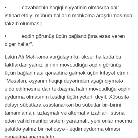
•
cavabdehin həqiqi niyyətinin olmasına dair
istinad etdiyi mühüm halların məhkəmə araşdırmasında
təkzib olunması;
•
əqdin görünüş üçün bağlandığına əsas verən
digər hallar".
Lakin Ali Məhkəmə vurğulayır ki, əksər hallarda bu
faktlardan yalnız birinin mövcudluğu əqdin görünüş
üçün bağlanması qənaətinə gəlmək üçün kifayət etmir:
"Məsələn, əşyanın həqiqi dəyərindən aşağı qiymətə
əldə edilməsinə dair təkbaşına halın mövcudluğu əqdin
uydurma olmasının təsdiqi üçün yetərli deyil. Xüsusilə
dolayı sübutlara əsaslanarkən bu sübutlar bir-birini
tamamlamalı, uzlaşmalı və alternativ izahları istisna
edən vahid məntiqi sistem yaratmalı, yəni onlar məcmu
şəkildə yalnız bir nəticəyə - əqdin uydurma olması
qənaətinə aparmalıdır.