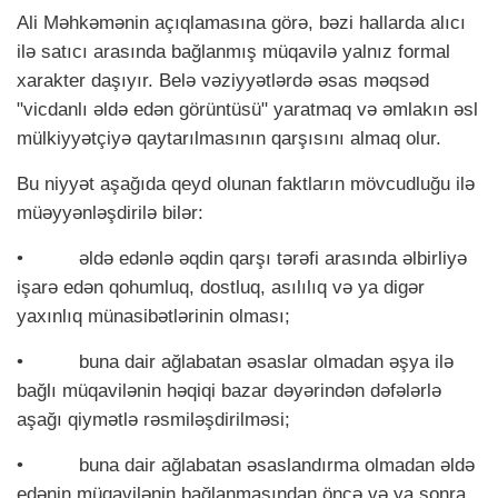
Ali Məhkəmənin açıqlamasına görə, bəzi hallarda alıcı
ilə satıcı arasında bağlanmış müqavilə yalnız formal
xarakter daşıyır. Belə vəziyyətlərdə əsas məqsəd
"vicdanlı əldə edən görüntüsü" yaratmaq və əmlakın əsl
mülkiyyətçiyə qaytarılmasının qarşısını almaq olur.
Bu niyyət aşağıda qeyd olunan faktların mövcudluğu ilə
müəyyənləşdirilə bilər:
•
əldə edənlə əqdin qarşı tərəfi arasında əlbirliyə
işarə edən qohumluq, dostluq, asılılıq və ya digər
yaxınlıq münasibətlərinin olması;
•
buna dair ağlabatan əsaslar olmadan əşya ilə
bağlı müqavilənin həqiqi bazar dəyərindən dəfələrlə
aşağı qiymətlə rəsmiləşdirilməsi;
•
buna dair ağlabatan əsaslandırma olmadan əldə
edənin müqavilənin bağlanmasından öncə və ya sonra