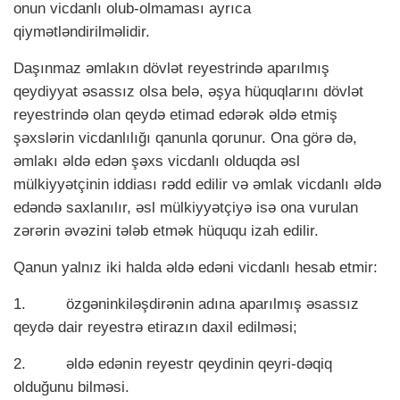
onun vicdanlı olub-olmaması ayrıca
qiymətləndirilməlidir.
Daşınmaz əmlakın dövlət reyestrində aparılmış
qeydiyyat əsassız olsa belə, əşya hüquqlarını dövlət
reyestrində olan qeydə etimad edərək əldə etmiş
şəxslərin vicdanlılığı qanunla qorunur. Ona görə də,
əmlakı əldə edən şəxs vicdanlı olduqda əsl
mülkiyyətçinin iddiası rədd edilir və əmlak vicdanlı əldə
edəndə saxlanılır, əsl mülkiyyətçiyə isə ona vurulan
zərərin əvəzini tələb etmək hüququ izah edilir.
Qanun yalnız iki halda əldə edəni vicdanlı hesab etmir:
1.
özgəninkiləşdirənin adına aparılmış əsassız
qeydə dair reyestrə etirazın daxil edilməsi;
2.
əldə edənin reyestr qeydinin qeyri-dəqiq
olduğunu bilməsi.