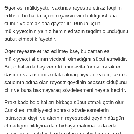
Əgər əsl mülkiyyətçi vaxtında reyestrə etiraz təqdim
edibsə, bu halda üçüncü şəxsin vicdanlılığı istisna
olunur və əmlak ona qaytarılır. Bunun üçün
mülkiyyətçinin yalnız həmin etirazın təqdim olunduğunu
sübut etməsi kifayətdir.
Əgər reyestrə etiraz edilməyibsə, bu zaman əsl
mülkiyyətçi alıcının vicdanlı olmadığını sübut etməlidir.
Bu, o hallarda baş verir ki, müqavilə formal xarakter
daşımır və alıcının əmlakı almaq niyyəti realdır, lakin o,
satıcının adına olan reyestr qeydinin əsassız olduğunu
bilir və buna baxmayaraq sövdələşməni həyata keçirir.
Praktikada belə halları birbaşa sübut etmək çətin olur.
Çünki əsl mülkiyyətçi sonrakı sövdələşmələrin
iştirakçısı deyil və alıcının reyestrdəki qeydin düzgün
olmadığını bildiyinə dair birbaşa məlumat əldə edə
bilmir. Bu səbəbdən təqdim olunan sübutlar çox vaxt