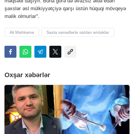
məqsədi daşıyır. Buna görə də əvəzsiz əldə edən
şəxslər əsl mülkiyyətçiyə qarşı üstün hüquqi mövqeyə
malik olmurlar".
Ali Məhkəmə
Saxta sənədlərlə satılan əmlaklar
Oxşar xəbərlər