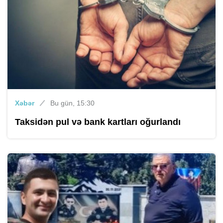
Xəbər
Bu gün, 15:30
Taksidən pul və bank kartları oğurlandı