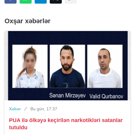
Oxşar xəbərlər
Xəbər
Bu gün, 17:37
PUA ilə ölkəyə keçirilən narkotikləri satanlar
tutuldu