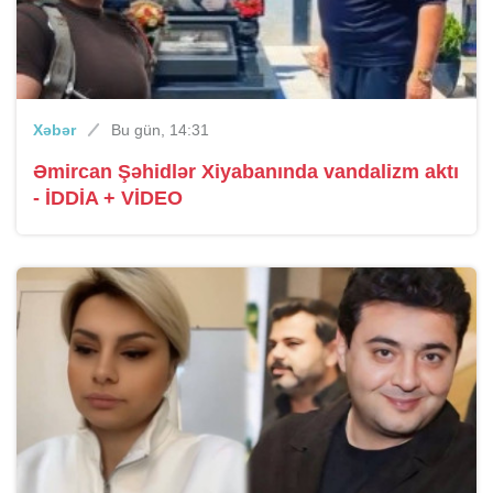
Xəbər
Bu gün, 14:31
Əmircan Şəhidlər Xiyabanında vandalizm aktı
- İDDİA + VİDEO