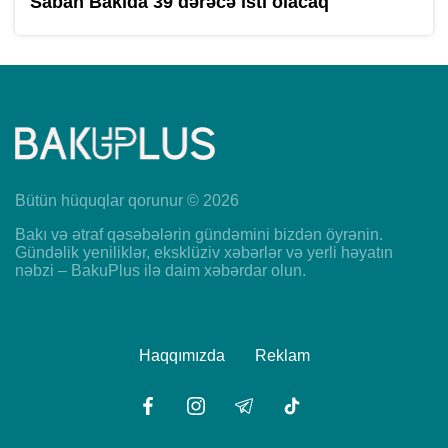
Sabah Bakıda 39 dərəcə isti olacaq
Bütün hüquqlar qorunur © 2026
Bakı və ətraf qəsəbələrin gündəmini bizdən öyrənin.
Gündəlik yeniliklər, eksklüziv xəbərlər və yerli həyatın
nəbzi – BakuPlus ilə daim xəbərdar olun.
Haqqımızda
Reklam