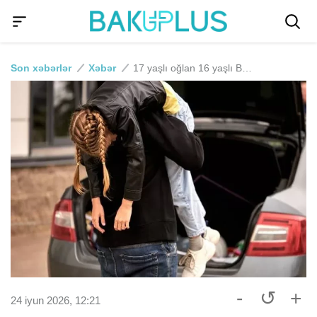
Son xəbərlər
Xəbər
17 yaşlı oğlan 16 yaşlı Bakı sakinini qaçırdı
-
↺
+
24 iyun 2026, 12:21