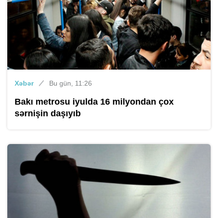
Xəbər
Bu gün, 11:26
Bakı metrosu iyulda 16 milyondan çox
sərnişin daşıyıb