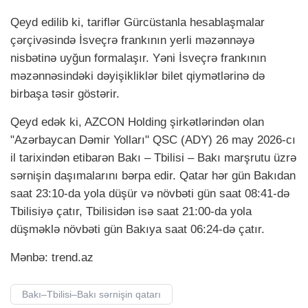
Qeyd edilib ki, tariflər Gürcüstanla hesablaşmalar
çərçivəsində İsveçrə frankının yerli məzənnəyə
nisbətinə uyğun formalaşır. Yəni İsveçrə frankının
məzənnəsindəki dəyişikliklər bilet qiymətlərinə də
birbaşa təsir göstərir.
Qeyd edək ki, AZCON Holding şirkətlərindən olan
"Azərbaycan Dəmir Yolları" QSC (ADY) 26 may 2026-cı
il tarixindən etibarən Bakı – Tbilisi – Bakı marşrutu üzrə
sərnişin daşımalarını bərpa edir. Qatar hər gün Bakıdan
saat 23:10-da yola düşür və növbəti gün saat 08:41-də
Tbilisiyə çatır, Tbilisidən isə saat 21:00-da yola
düşməklə növbəti gün Bakıya saat 06:24-də çatır.
Mənbə: trend.az
Bakı–Tbilisi–Bakı sərnişin qatarı