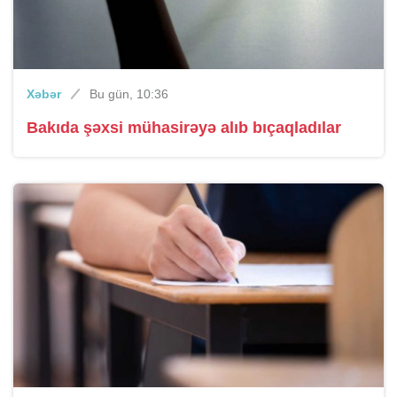
Xəbər
Bu gün, 10:36
Bakıda şəxsi mühasirəyə alıb bıçaqladılar