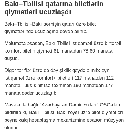
Bakı–Tbilisi qatarına biletlərin
qiymətləri ucuzlaşdı
Bakı–Tbilisi–Bakı sərnişin qatarı üzrə bilet
qiymətlərində ucuzlaşma qeydə alınıb.
Məlumata əsasən, Bakı-Tbilisi istiqaməti üzrə birtərəfli
komfort biletin qiyməti 81 manatdan 78.80 manata
düşüb.
Digər tariflər üzrə də dəyişiklik qeydə alınıb: eyni
istiqamət üzrə komfort+ biletləri 117 manatdan 112
manata, lüks sinif isə təxminən 180 manatdan 177
manata qədər ucuzlaşıb.
Məsələ ilə bağlı "Azərbaycan Dəmir Yolları" QSC-dən
bildirilib ki, Bakı–Tbilisi–Bakı reysi üzrə bilet qiymətləri
beynəlxalq hesablaşma mexanizminə əsasən müəyyən
olunur.