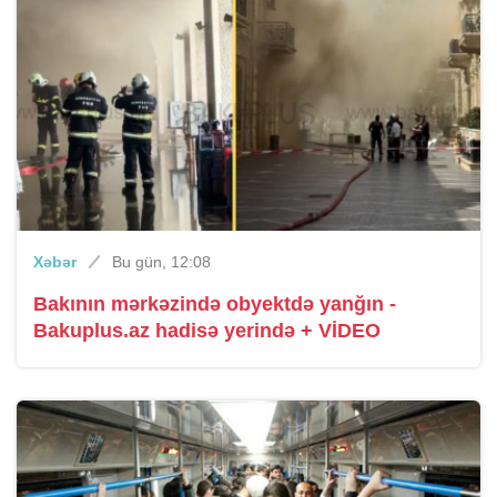
Xəbər
Bu gün, 12:08
Bakının mərkəzində obyektdə yanğın -
Bakuplus.az hadisə yerində + VİDEO