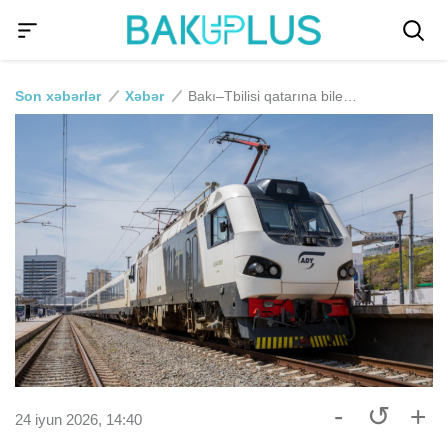
Son xəbərlər
Xəbər
Bakı–Tbilisi qatarına biletlərin qiymətləri ucuzlaşdı
-
↺
+
24 iyun 2026, 14:40