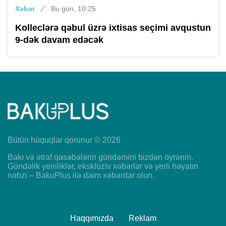
Xəbər
Bu gün, 10:25
Kolleclərə qəbul üzrə ixtisas seçimi avqustun
9-dək davam edəcək
Bütün hüquqlar qorunur © 2026
Bakı və ətraf qəsəbələrin gündəmini bizdən öyrənin.
Gündəlik yeniliklər, eksklüziv xəbərlər və yerli həyatın
nəbzi – BakuPlus ilə daim xəbərdar olun.
Haqqımızda
Reklam