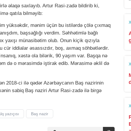
lə əlaqə saxlayıb. Artur Rasi-zadə bildirib ki,
imə qatıla bilməyib:
im yüksəkdir, mənim üçün bu istilərdə çölə çıxmaq
danışdım, başsağlığı verdim. Səhhətimlə bağlı
 yaxşı münasibətim olub. Onun kiçik qızıyla
u cür iddialar əsassızdır, boş, axmaq söhbətlərdir.
. İnsanıq, xəstə ola bilərik, 90 yaşım var. Başqa nə
əm də o mərasimdə iştirak edib. Mərasimə əklil də
ən 2018-ci ilə qədər Azərbaycanın Baş nazirinin
ənin sabiq Baş naziri Artur Rasi-zadə ilə birgə
lq yazıçısı
Baş nazir