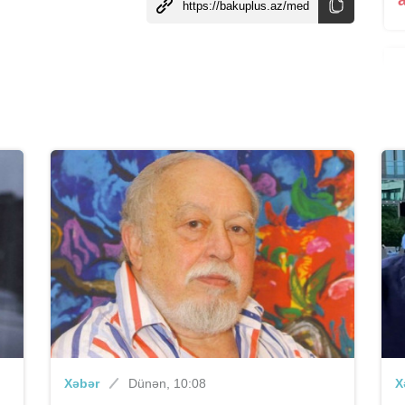
Xəbər
Dünən, 10:08
X