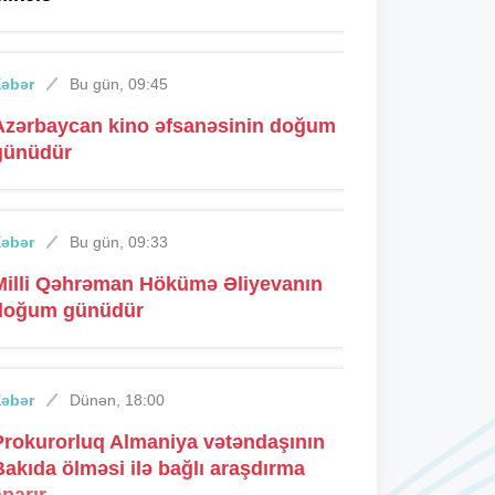
Xəbər
Bu gün, 09:45
Azərbaycan kino əfsanəsinin doğum
günüdür
Xəbər
Bu gün, 09:33
Milli Qəhrəman Hökümə Əliyevanın
doğum günüdür
Xəbər
Dünən, 18:00
Prokurorluq Almaniya vətəndaşının
Bakıda ölməsi ilə bağlı araşdırma
aparır