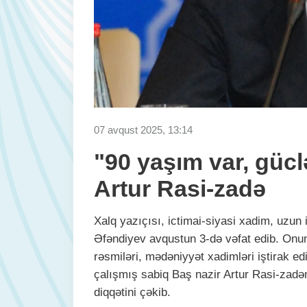
07 avqust 2025, 13:14
"90 yaşım var, gücl
Artur Rasi-zadə
Xalq yazıçısı, ictimai-siyasi xadim, uzun 
Əfəndiyev avqustun 3-də vəfat edib. Onunl
rəsmiləri, mədəniyyət xadimləri iştirak edi
çalışmış sabiq Baş nazir Artur Rasi-zadə
diqqətini çəkib.