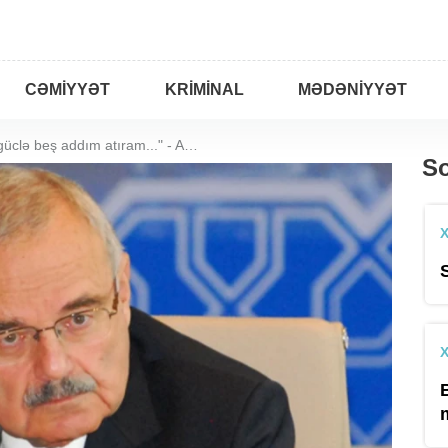
CƏMIYYƏT
KRIMINAL
MƏDƏNIYYƏT
"90 yaşım var, güclə beş addım atıram..." - Artur Rasi-zadə
So