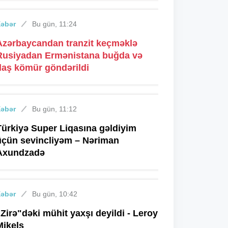
Xəbər
Bu gün, 11:24
Azərbaycandan tranzit keçməklə
Rusiyadan Ermənistana buğda və
daş kömür göndərildi
Xəbər
Bu gün, 11:12
Türkiyə Super Liqasına gəldiyim
üçün sevincliyəm – Nəriman
Axundzadə
Xəbər
Bu gün, 10:42
"Zirə"dəki mühit yaxşı deyildi - Leroy
Mikels