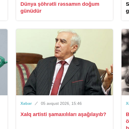
Dünya şöhrətli rəssamın doğum
S
günüdür
g
Xəbər
05 avqust 2026, 15:46
X
Xalq artisti şamaxılıları aşağılayıb?
B
ö
h