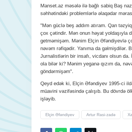
Manset.az məsələ ilə bağlı sabiq Baş nazir
səhhətindəki problemlərlə əlaqədar məras
"Mən güclə beş addım atıram. Qan təzyiq
çox çətindir. Mən onun həyat yoldaşıyla 
getməmişəm. Mənim Elçin Əfəndiyevlə çox
nəvəm rəfiqədir. Yanıma da gəlmişdilər. B
Jurnalistlərin bir insafı, vicdanı olsun da
ola bilər ki? Mənim yeganə qızım da, nəv
göndərmişəm".
Qeyd edək ki, Elçin Əfəndiyev 1995-ci ild
müavini vəzifəsində çalışıb. Bu dövrdə ölk
işləyib.
Elçin Əfəndiyev
Artur Rasi-zadə
Xa