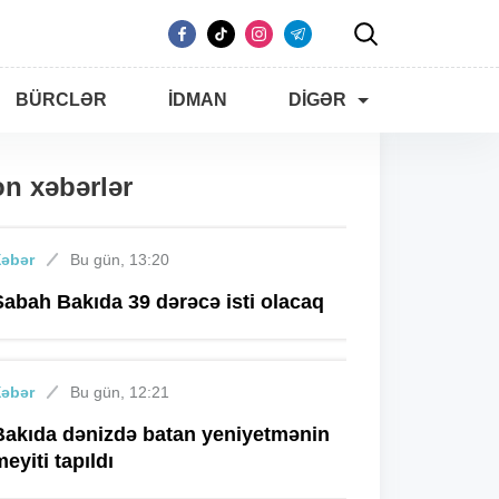
BÜRCLƏR
İDMAN
DIGƏR
n xəbərlər
Xəbər
Bu gün, 13:20
Sabah Bakıda 39 dərəcə isti olacaq
Xəbər
Bu gün, 12:21
Bakıda dənizdə batan yeniyetmənin
meyiti tapıldı