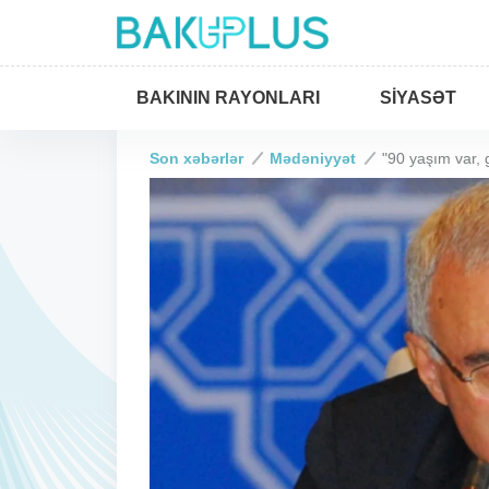
BAKININ RAYONLARI
SIYASƏT
Son xəbərlər
Mədəniyyət