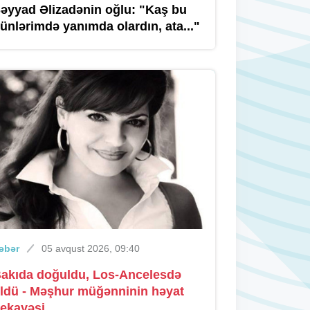
əyyad Əlizadənin oğlu: "Kaş bu
ünlərimdə yanımda olardın, ata..."
Xəbər
Dünən, 15:50
Tiktoker "Melisa" hava limanında
saxlanıldı
Xəbər
Dünən, 14:33
Abel Məhərrəmovun oğlunun yerini
Zeynal Nağdəliyevin oğlu tutdu
Xəbər
Dünən, 13:45
əbər
05 avqust 2026, 09:40
Sabah Bakıda 36 dərəcə isti olacaq
akıda doğuldu, Los-Ancelesdə
ldü - Məşhur müğənninin həyat
ekayəsi