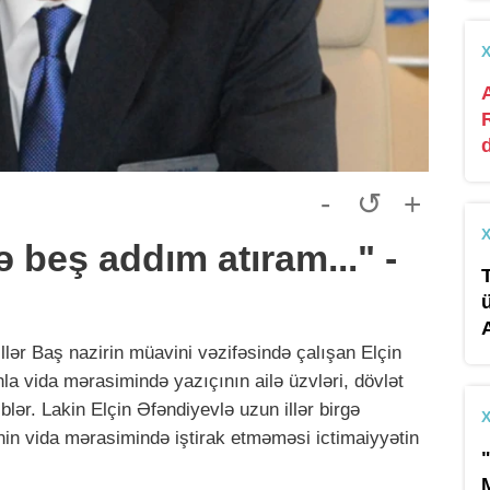
-
↺
+
ə beş addım atıram..." -
illər Baş nazirin müavini vəzifəsində çalışan Elçin
a vida mərasimində yazıçının ailə üzvləri, dövlət
blər. Lakin Elçin Əfəndiyevlə uzun illər birgə
nin vida mərasimində iştirak etməməsi ictimaiyyətin