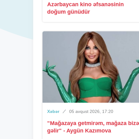
Azərbaycan kino əfsanəsinin
doğum günüdür
Xəbər
05 avqust 2026, 17:20
"Mağazaya getmirəm, mağaza bizə
gəlir" - Aygün Kazımova