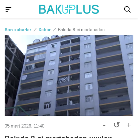
Son xəbərlər
Xəbər
Bakıda 8-ci mərtəbədən yıxılan oğlan öldü
-
↺
+
05 mart 2026, 11:40