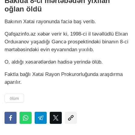
Bakıda 8-ci mərtəbədən yıxılan
oğlan öldü
Bakının Xətai rayonunda faciə baş verib.
Qafqazinfo.аz xəbər verir ki, 1998-ci il təvəllüdlü Elxan
Orduxanov yaşadığı Gəncə prospektindəki binanın 8-ci
mərtəbəsindəki evin eyvanından yıxılıb.
O, aldığı xəsarətlərdən hadisə yerində ölüb.
Faktla bağlı Xətai Rayon Prokurorluğunda araşdırma
aparılır.
ölüm