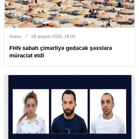
Xəbər
08 avqust 2026, 18:00
FHN sabah çimərliyə gedəcək şəxslərə
müraciət etdi