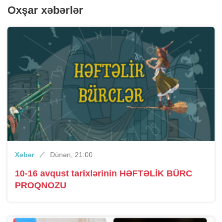
Oxşar xəbərlər
Xəbər
Dünən, 21:00
10-16 avqust tarixlərinin HƏFTƏLİK BÜRC
PROQNOZU