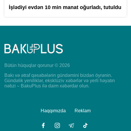
İşlədiyi evdən 10 min manat oğurladı, tutuldu
Bütün hüquqlar qorunur © 2026
Bakı və ətraf qəsəbələrin gündəmini bizdən öyrənin.
Gündəlik yeniliklər, eksklüziv xəbərlər və yerli həyatın
nəbzi – BakuPlus ilə daim xəbərdar olun.
Haqqımızda
Reklam