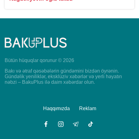
Bütün hüquqlar qorunur © 2026
Bakı və ətraf qəsəbələrin gündəmini bizdən öyrənin.
Gündəlik yeniliklər, eksklüziv xəbərlər və yerli həyatın
nəbzi – BakuPlus ilə daim xəbərdar olun.
Haqqımızda
Reklam