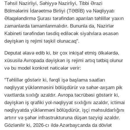
Təhsil Nazirliyi, Səhiyyə Nazirliyi, Tibbi Ərazi
Bölmələrini İdarəetmə Birliyi (TƏBİB) və Nəqliyyatı
Əlaqələndirmə Şurası tərəfindən aparılan təhlillər yaxın
zamanlarda tamamlanmalıdır. Bununla da, Nazirlər
Kabineti tərəfindən təsdiq ediləcək siyahılara əsasən
dəyişkən iş rejimi təşkil olunacaq".
Deputat əlavə edib ki, bir çox inkişaf etmiş ölkələrdə,
xüsusilə Avropada dəyişkən iş rejimi artıq tətbiq olunur
və bu model konkret nəticələr verir:
"Təhlillər göstərir ki, fərqli işə başlama saatları
nəqliyyat yüklənməsini bölüşdürür və səhər-axşam pik
vaxtlarda sıxlığı azaldır. Avropa təcrübəsi göstərir ki,
dəyişkən iş qrafiki yol-nəqliyyat sıxlığını azaldır, ictimai
nəqliyyatda yüklənməni bölüşdürür, işçi məhsuldarlığını
artırır və şəhər infrastrukturuna düşən təzyiqi azaldır.
Gözlənilir ki, 2026-cı ildə Azərbaycanda da dövlət