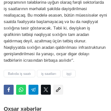
proqramının tələblərinə uyğun olaraq fərqli sektorlarda
iş saatlarının mərhələli şəkildə dəyişdirilməsi
reallaşacaq. Bu modelə əsasən, bütün müəssisələr eyni
saatda fəaliyyətə başlamayacaq və bu da nəqliyyat
sıxlığına təsir göstərəcək. Təbii ki, dəyişkən iş
qrafikinin tətbiqi nəqliyyat sıxlığını tam aradan
qaldırmaq deyil, azaltmaq üçün tətbiq olunur.
Nəqliyyatda sıxlığın aradan qaldırılması infrastrukturun
genişləndirilməsi ilə yanaşı, oxşar digər dolayı
tədbirlərin icrasından birbaşa asılıdır".
Bakıda iş saatı
iş saatları
işçi
Oxşar xəbərlər