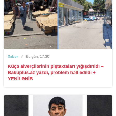
Xəbər
Bu gün, 17:30
Küçə alverçilərinin piştaxtaları yığışdırıldı –
Bakuplus.az yazdı, problem həll edildi +
YENİLƏNİB