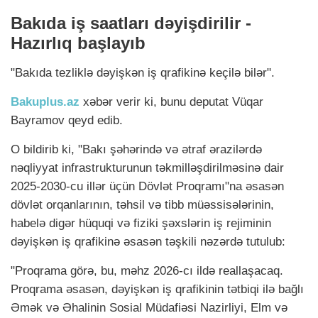
Bakıda iş saatları dəyişdirilir -
Hazırlıq başlayıb
"Bakıda tezliklə dəyişkən iş qrafikinə keçilə bilər".
Bakuplus.az
xəbər verir ki, bunu deputat Vüqar
Bayramov qeyd edib.
O bildirib ki, "Bakı şəhərində və ətraf ərazilərdə
nəqliyyat infrastrukturunun təkmilləşdirilməsinə dair
2025-2030-cu illər üçün Dövlət Proqramı"na əsasən
dövlət orqanlarının, təhsil və tibb müəssisələrinin,
habelə digər hüquqi və fiziki şəxslərin iş rejiminin
dəyişkən iş qrafikinə əsasən təşkili nəzərdə tutulub:
"Proqrama görə, bu, məhz 2026-cı ildə reallaşacaq.
Proqrama əsasən, dəyişkən iş qrafikinin tətbiqi ilə bağlı
Əmək və Əhalinin Sosial Müdafiəsi Nazirliyi, Elm və