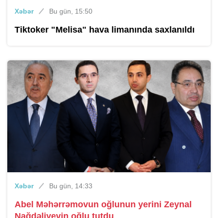
Xəbər
Bu gün, 15:50
Tiktoker "Melisa" hava limanında saxlanıldı
Xəbər
Bu gün, 14:33
Abel Məhərrəmovun oğlunun yerini Zeynal
Nağdəliyevin oğlu tutdu