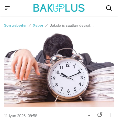
Son xəbərlər
Xəbər
Bakıda iş saatları dəyişdirilir - Hazırlıq başlayıb
-
↺
+
11 iyun 2026, 09:58