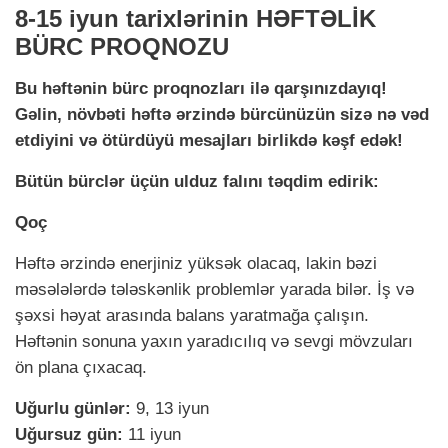
8-15 iyun tarixlərinin HƏFTƏLİK
BÜRC PROQNOZU
Bu həftənin bürc proqnozları ilə qarşınızdayıq!
Gəlin, növbəti həftə ərzində bürcünüzün sizə nə vəd
etdiyini və ötürdüyü mesajları birlikdə kəşf edək!
Bütün bürclər üçün ulduz falını təqdim edirik:
Qoç
Həftə ərzində enerjiniz yüksək olacaq, lakin bəzi
məsələlərdə tələskənlik problemlər yarada bilər. İş və
şəxsi həyat arasında balans yaratmağa çalışın.
Həftənin sonuna yaxın yaradıcılıq və sevgi mövzuları
ön plana çıxacaq.
Uğurlu günlər:
9, 13 iyun
Uğursuz gün:
11 iyun