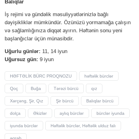
Balıqlar
İş rejimi və gündəlik məsuliyyətlərinizlə bağlı
dəyişikliklər mümkündür. Özünüzü yormamağa çalışın
və sağlamlığınıza diqqət ayırın. Həftənin sonu yeni
başlanğıclar üçün münasibdir.
Uğurlu günlər:
11, 14 iyun
Uğursuz gün:
9 iyun
HƏFTƏLİK BÜRC PROQNOZU
həftəlik bürclər
Qoç
Buğa
Tərəzi bürcü
qız
Xərçəng, Şir, Qız
Şir bürcü
Balıqlar bürcü
dolça
Əkizlər
aylıq bürclər
bürclər iyunda
iyunda bürclər
Həftəlik bürclər, Həftəlik ulduz falı
əqrəb