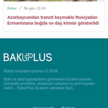
Xəbər
Bu gün, 11:24
Azərbaycandan tranzit keçməklə Rusiyadan
Ermənistana buğda və daş kömür göndərildi
Bütün hüquqlar qorunur © 2026
Bakı və ətraf qəsəbələrin gündəmini bizdən öyrənin.
Gündəlik yeniliklər, eksklüziv xəbərlər və yerli həyatın
nəbzi – BakuPlus ilə daim xəbərdar olun.