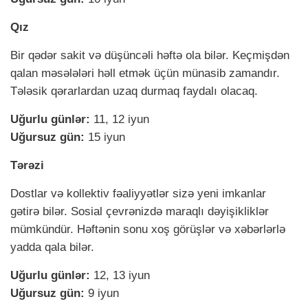
Qız
Bir qədər sakit və düşüncəli həftə ola bilər. Keçmişdən
qalan məsələləri həll etmək üçün münasib zamandır.
Tələsik qərarlardan uzaq durmaq faydalı olacaq.
Uğurlu günlər:
11, 12 iyun
Uğursuz gün:
15 iyun
Tərəzi
Dostlar və kollektiv fəaliyyətlər sizə yeni imkanlar
gətirə bilər. Sosial çevrənizdə maraqlı dəyişikliklər
mümkündür. Həftənin sonu xoş görüşlər və xəbərlərlə
yadda qala bilər.
Uğurlu günlər:
12, 13 iyun
Uğursuz gün:
9 iyun