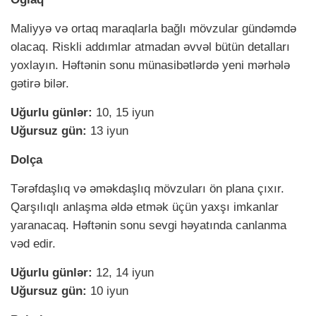
Maliyyə və ortaq maraqlarla bağlı mövzular gündəmdə
olacaq. Riskli addımlar atmadan əvvəl bütün detalları
yoxlayın. Həftənin sonu münasibətlərdə yeni mərhələ
gətirə bilər.
Uğurlu günlər:
10, 15 iyun
Uğursuz gün:
13 iyun
Dolça
Tərəfdaşlıq və əməkdaşlıq mövzuları ön plana çıxır.
Qarşılıqlı anlaşma əldə etmək üçün yaxşı imkanlar
yaranacaq. Həftənin sonu sevgi həyatında canlanma
vəd edir.
Uğurlu günlər:
12, 14 iyun
Uğursuz gün:
10 iyun