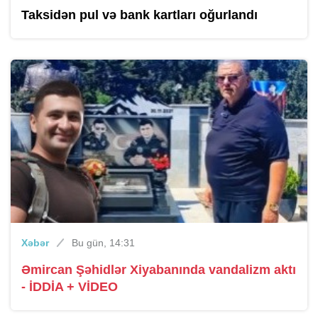
Taksidən pul və bank kartları oğurlandı
Xəbər
Bu gün, 14:31
Əmircan Şəhidlər Xiyabanında vandalizm aktı
- İDDİA + VİDEO