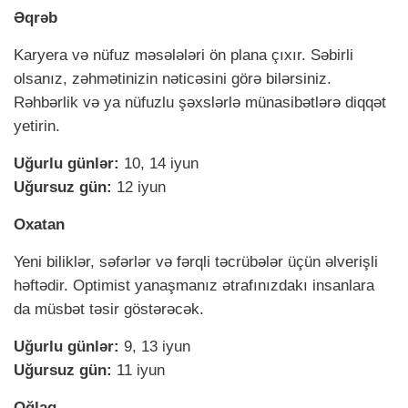
Əqrəb
Karyera və nüfuz məsələləri ön plana çıxır. Səbirli
olsanız, zəhmətinizin nəticəsini görə bilərsiniz.
Rəhbərlik və ya nüfuzlu şəxslərlə münasibətlərə diqqət
yetirin.
Uğurlu günlər:
10, 14 iyun
Uğursuz gün:
12 iyun
Oxatan
Yeni biliklər, səfərlər və fərqli təcrübələr üçün əlverişli
həftədir. Optimist yanaşmanız ətrafınızdakı insanlara
da müsbət təsir göstərəcək.
Uğurlu günlər:
9, 13 iyun
Uğursuz gün:
11 iyun
Oğlaq