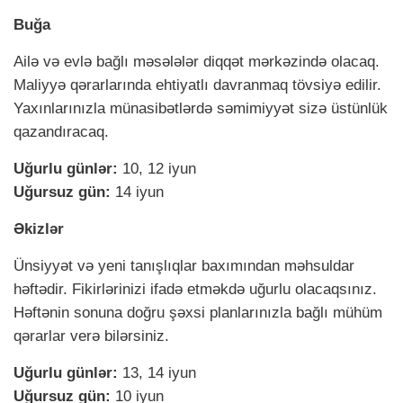
Buğa
Ailə və evlə bağlı məsələlər diqqət mərkəzində olacaq.
Maliyyə qərarlarında ehtiyatlı davranmaq tövsiyə edilir.
Yaxınlarınızla münasibətlərdə səmimiyyət sizə üstünlük
qazandıracaq.
Uğurlu günlər:
10, 12 iyun
Uğursuz gün:
14 iyun
Əkizlər
Ünsiyyət və yeni tanışlıqlar baxımından məhsuldar
həftədir. Fikirlərinizi ifadə etməkdə uğurlu olacaqsınız.
Həftənin sonuna doğru şəxsi planlarınızla bağlı mühüm
qərarlar verə bilərsiniz.
Uğurlu günlər:
13, 14 iyun
Uğursuz gün:
10 iyun