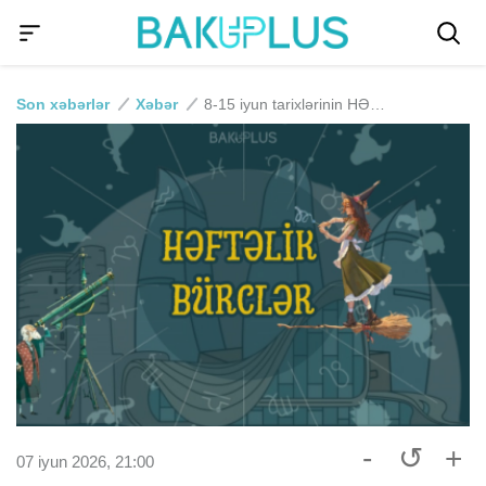
Son xəbərlər
Xəbər
8-15 iyun tarixlərinin HƏFTƏLİK BÜRC PROQNOZU
-
↺
+
07 iyun 2026, 21:00