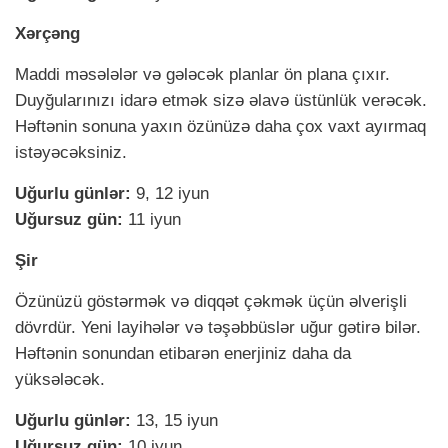
Xərçəng
Maddi məsələlər və gələcək planlar ön plana çıxır.
Duyğularınızı idarə etmək sizə əlavə üstünlük verəcək.
Həftənin sonuna yaxın özünüzə daha çox vaxt ayırmaq
istəyəcəksiniz.
Uğurlu günlər:
9, 12 iyun
Uğursuz gün:
11 iyun
Şir
Özünüzü göstərmək və diqqət çəkmək üçün əlverişli
dövrdür. Yeni layihələr və təşəbbüslər uğur gətirə bilər.
Həftənin sonundan etibarən enerjiniz daha da
yüksələcək.
Uğurlu günlər:
13, 15 iyun
Uğursuz gün:
10 iyun