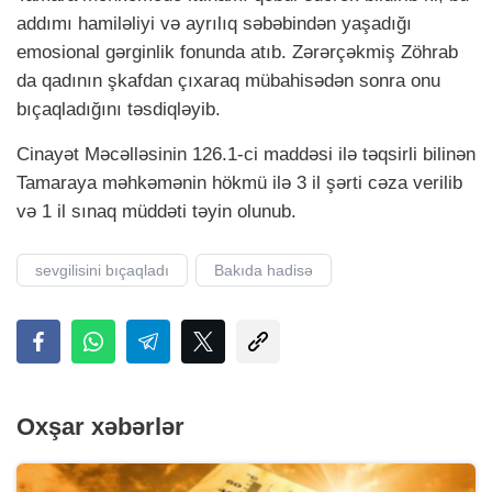
addımı hamiləliyi və ayrılıq səbəbindən yaşadığı
emosional gərginlik fonunda atıb. Zərərçəkmiş Zöhrab
da qadının şkafdan çıxaraq mübahisədən sonra onu
bıçaqladığını təsdiqləyib.
Cinayət Məcəlləsinin 126.1-ci maddəsi ilə təqsirli bilinən
Tamaraya məhkəmənin hökmü ilə 3 il şərti cəza verilib
və 1 il sınaq müddəti təyin olunub.
sevgilisini bıçaqladı
Bakıda hadisə
Oxşar xəbərlər