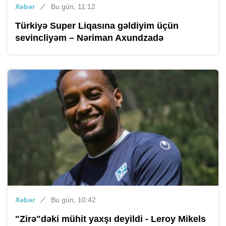
Xəbər
Bu gün, 11:12
Türkiyə Super Liqasına gəldiyim üçün
sevincliyəm – Nəriman Axundzadə
Xəbər
Bu gün, 10:42
"Zirə"dəki mühit yaxşı deyildi - Leroy Mikels