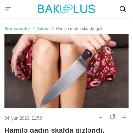
Son xəbərlər
Xəbər
Hamilə qadın şkafda gizləndi, sevgilisini BIÇAQLADI
-
↺
+
04 iyun 2026, 11:58
Hamilə qadın şkafda gizləndi,