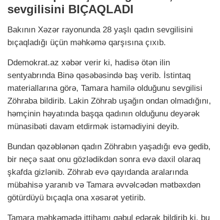
sevgilisini BIÇAQLADI
Bakının Xəzər rayonunda 28 yaşlı qadın sevgilisini
bıçaqladığı üçün məhkəmə qarşısına çıxıb.
Ddemokrat.az xəbər verir ki, hadisə ötən ilin
sentyabrında Binə qəsəbəsində baş verib. İstintaq
materiallarına görə, Tamara hamilə olduğunu sevgilisi
Zöhraba bildirib. Lakin Zöhrab uşağın ondan olmadığını,
həmçinin həyatında başqa qadının olduğunu deyərək
münasibəti davam etdirmək istəmədiyini deyib.
Bundan qəzəblənən qadın Zöhrabın yaşadığı evə gedib,
bir neçə saat onu gözlədikdən sonra evə daxil olaraq
şkafda gizlənib. Zöhrab evə qayıdanda aralarında
mübahisə yaranıb və Tamara əvvəlcədən mətbəxdən
götürdüyü bıçaqla ona xəsarət yetirib.
Tamara məhkəmədə ittihamı qəbul edərək bildirib ki, bu