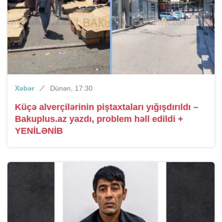
Xəbər
Dünən, 17:30
Küçə alverçilərinin piştaxtaları yığışdırıldı –
Bakuplus.az yazdı, problem həll edildi +
YENİLƏNİB