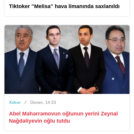
Tiktoker "Melisa" hava limanında saxlanıldı
Xəbər
Dünən, 14:33
Abel Məhərrəmovun oğlunun yerini Zeynal
Nağdəliyevin oğlu tutdu