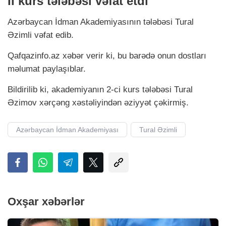
II kurs tələbəsi vəfat etdi
Azərbaycan İdman Akademiyasının tələbəsi Tural
Əzimli vəfat edib.
Qafqazinfo.az xəbər verir ki, bu barədə onun dostları
məlumat paylaşıblar.
Bildirilib ki, akademiyanın 2-ci kurs tələbəsi Tural
Əzimov xərçəng xəstəliyindən əziyyət çəkirmiş.
Azərbaycan İdman Akademiyası
Tural Əzimli
Oxşar xəbərlər