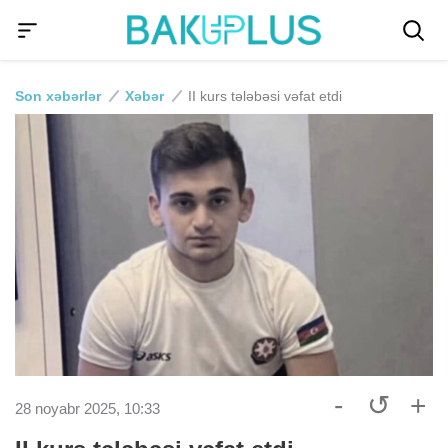
Son xəbərlər
Xəbər
II kurs tələbəsi vəfat etdi
-
↺
+
28 noyabr 2025, 10:33