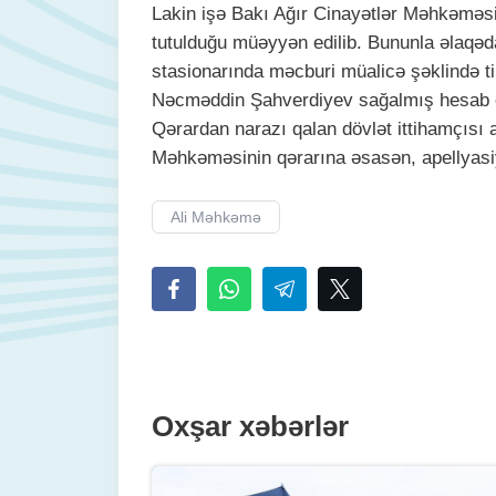
Lakin işə Bakı Ağır Cinayətlər Məhkəməsin
tutulduğu müəyyən edilib. Bununla əlaqəda
stasionarında məcburi müalicə şəklində tib
Nəcməddin Şahverdiyev sağalmış hesab edi
Qərardan narazı qalan dövlət ittihamçısı a
Məhkəməsinin qərarına əsasən, apellyasiy
Ali Məhkəmə
Oxşar xəbərlər