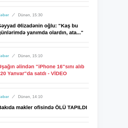
Xəbər
Dünən, 15:30
Səyyad Əlizadənin oğlu: "Kaş bu
günlərimdə yanımda olardın, ata..."
Xəbər
Dünən, 15:10
Uşağın əlindən "iPhone 16"sını alıb
"20 Yanvar"da satdı - VİDEO
Xəbər
Dünən, 14:10
Bakıda makler ofisində ÖLÜ TAPILDI