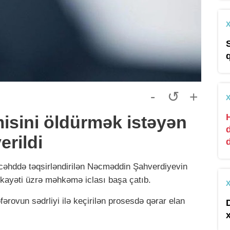
-
↺
+
misini öldürmək istəyən
erildi
hddə təqsirləndirilən Nəcməddin Şahverdiyevin
ikayəti üzrə məhkəmə iclası başa çatıb.
ərovun sədrliyi ilə keçirilən prosesdə qərar elan