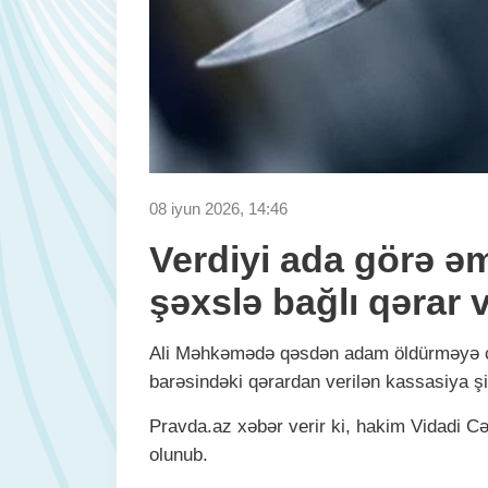
08 iyun 2026, 14:46
Verdiyi ada görə ə
şəxslə bağlı qərar v
Ali Məhkəmədə qəsdən adam öldürməyə cə
barəsindəki qərardan verilən kassasiya ş
Pravda.az xəbər verir ki, hakim Vidadi Cəf
olunub.