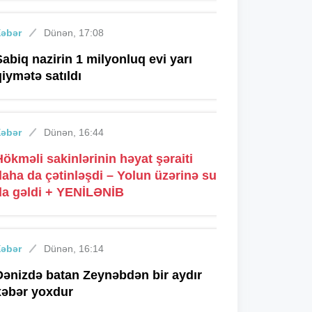
Xəbər
Dünən, 17:08
Sabiq nazirin 1 milyonluq evi yarı
qiymətə satıldı
Xəbər
Dünən, 16:44
Hökməli sakinlərinin həyat şəraiti
daha da çətinləşdi – Yolun üzərinə su
da gəldi + YENİLƏNİB
Xəbər
Dünən, 16:14
Dənizdə batan Zeynəbdən bir aydır
xəbər yoxdur