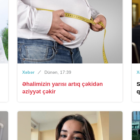
Xəbər
Dünən, 17:39
X
Əhalimizin yarısı artıq çəkidən
S
əziyyət çəkir
q