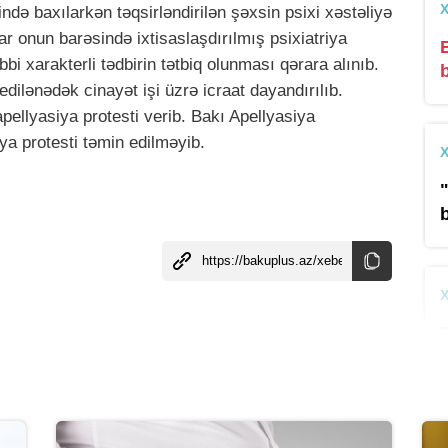
də baxılarkən təqsirləndirilən şəxsin psixi xəstəliyə
r onun barəsində ixtisaslaşdırılmış psixiatriya
bi xarakterli tədbirin tətbiq olunması qərara alınıb.
lənədək cinayət işi üzrə icraat dayandırılıb.
pellyasiya protesti verib. Bakı Apellyasiya
a protesti təmin edilməyib.
b