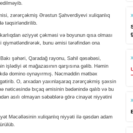
edilməyib.
isi, zərərçəkmiş Ərəstun Şahverdiyevi xuliqanlıq
 təqsirləndirilib.
 lal-karlıqdan əziyyət çəkməsi və boyunun qısa olması
mi qiymətləndirərək, bunu əmisi tərəfindən ona
ə Bakı şəhəri, Qaradağ rayonu, Sahil qəsəbəsi,
n işlədiyi ət mağazasının qarşısına gəlib. Həmin
irlikdə domino oynayırmış. Nəcməddin mətbəx
 gətirib. O, arxadan yaxınlaşaraq zərərçəkmiş şəxsin
rbə nəticəsində bıçaq əmisinin bədənində qalıb və bu
ndən asılı olmayan səbəblərə görə cinayət niyyətini
t Məcəlləsinin xuliqanlıq niyyəti ilə qəsdən adam
ürülüb.