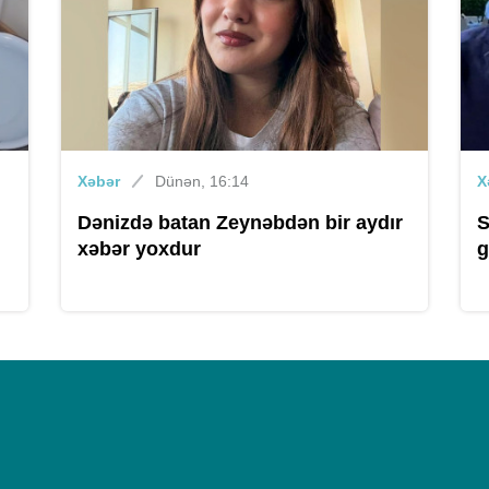
Xəbər
Dünən, 16:14
X
Dənizdə batan Zeynəbdən bir aydır
S
xəbər yoxdur
g