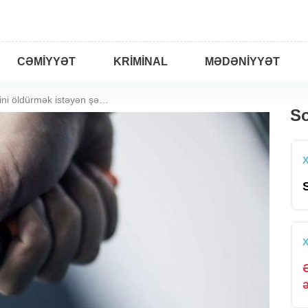
CƏMIYYƏT
KRIMINAL
MƏDƏNIYYƏT
Verdiyi ada görə əmisini öldürmək istəyən şəxslə bağlı qərar verildi
So