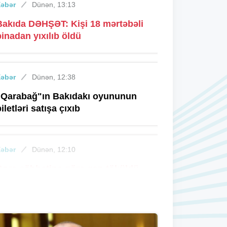
Xəbər
Dünən, 13:13
Bakıda DƏHŞƏT: Kişi 18 mərtəbəli
binadan yıxılıb öldü
Xəbər
Dünən, 12:38
"Qarabağ"ın Bakıdakı oyununun
iletləri satışa çıxıb
Xəbər
Dünən, 12:10
Borc söhbətinə görə qan töküldü
Xəbər
Dünən, 11:20