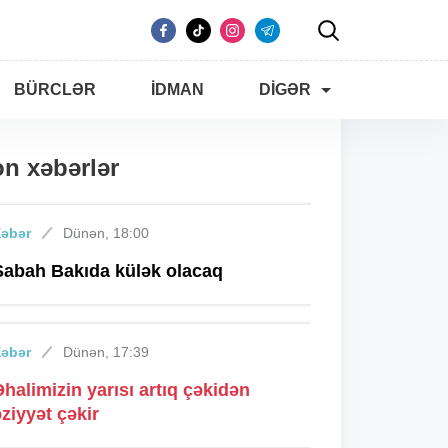
BÜRCLƏR
İDMAN
DIGƏR
n xəbərlər
Xəbər
Dünən, 18:00
Sabah Bakıda külək olacaq
Xəbər
Dünən, 17:39
Əhalimizin yarısı artıq çəkidən
əziyyət çəkir