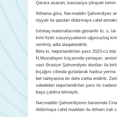
Qərara əsasən, kassasiya şikayəti təmin 
İttihama görə, Nəcməddin Şahverdiyev əm
niyyəti ilə qəsdən öldürməyə cəhd etməkdə
İstintaq materiallarında göstərilir ki, o,
kimi fiziki xüsusiyyətlərini uğursuzluq ki
verilmiş adla əlaqələndirib.
Belə ki, təqsirləndirilən şəxs 2023-cü ild
N.Mustafayev küçəsində yerləşən, əmisini
vaxt Ərəstun Şahverdiyev dostları ilə b
bıçağını cibində gizlədərək hadisə yerinə
bel nahiyəsinə bir dəfə zərbə endirib. Zə
səbəbdən təqsirləndirilən şəxs öz iradəsi
başa çatdıra bilməyib.
Nəcməddin Şahverdiyevin barəsində Cinayə
öldürməyə cəhd maddəsi ilə ittiham irəli s