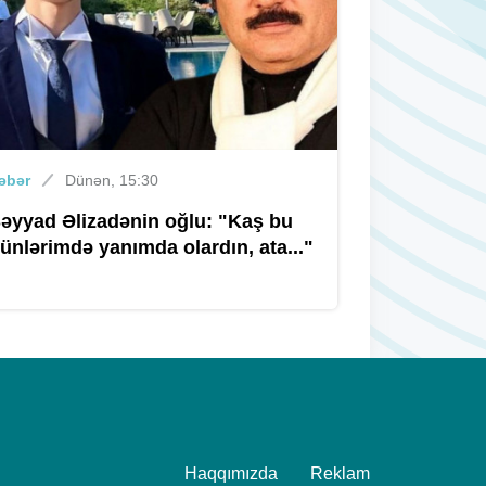
müsahibə mərhələsi başlayır
Xəbər
Dünən, 09:40
Xocəsəndə avtoyuma məntəqəsi
yandı
əbər
Dünən, 15:30
əyyad Əlizadənin oğlu: "Kaş bu
ünlərimdə yanımda olardın, ata..."
Xəbər
05 avqust 2026, 18:15
Ən çox boşananlar Bakıdadır
Xəbər
05 avqust 2026, 18:00
Qanunsuz balıq ovlayan saxlanıldı
Haqqımızda
Reklam