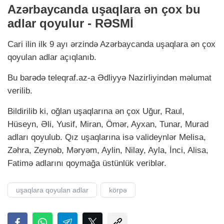
Azərbaycanda uşaqlara ən çox bu
adlar qoyulur - RƏSMİ
Cari ilin ilk 9 ayı ərzində Azərbaycanda uşaqlara ən çox
qoyulan adlar açıqlanıb.
Bu barədə teleqraf.az-a Ədliyyə Nazirliyindən məlumat
verilib.
Bildirilib ki, oğlan uşaqlarına ən çox Uğur, Raul,
Hüseyn, Əli, Yusif, Miran, Ömər, Ayxan, Tunar, Murad
adları qoyulub. Qız uşaqlarına isə valideynlər Melisa,
Zəhra, Zeynəb, Məryəm, Aylin, Nilay, Ayla, İnci, Alisa,
Fatimə adlarını qoymağa üstünlük veriblər.
uşaqlara qoyulan adlar
körpə