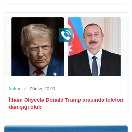
Xəbər
Dünən, 20:00
İlham Əliyevlə Donald Tramp arasında telefon
danışığı olub