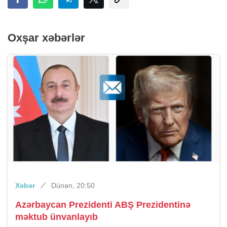
Oxşar xəbərlər
Xəbər
Dünən, 20:50
Azərbaycan Prezidenti ABŞ Prezidentinə
məktub ünvanlayıb