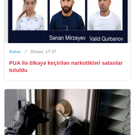
Xəbər
Dünən, 17:37
PUA ilə ölkəyə keçirilən narkotikləri satanlar
tutuldu