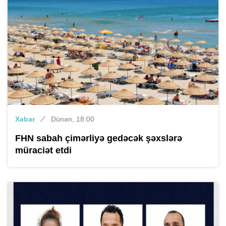
Xəbər
Dünən, 18:00
FHN sabah çimərliyə gedəcək şəxslərə
müraciət etdi