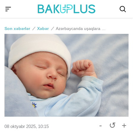
Son xəbərlər
Xəbər
Azərbaycanda uşaqlara ən çox bu adlar qoyulur - RƏSMİ
-
↺
+
08 oktyabr 2025, 10:15