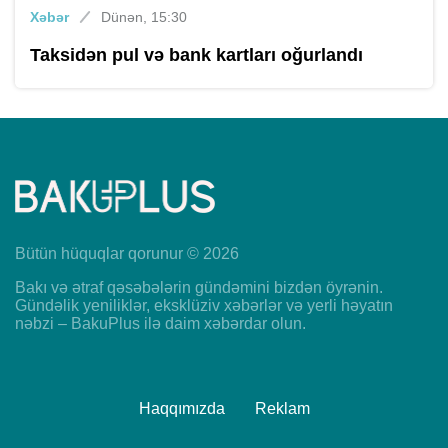
Xəbər
Dünən, 15:30
Taksidən pul və bank kartları oğurlandı
Bütün hüquqlar qorunur © 2026
Bakı və ətraf qəsəbələrin gündəmini bizdən öyrənin.
Gündəlik yeniliklər, eksklüziv xəbərlər və yerli həyatın
nəbzi – BakuPlus ilə daim xəbərdar olun.
Haqqımızda
Reklam