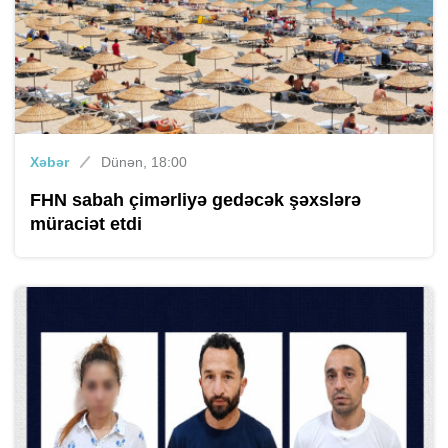
Xəbər
Dünən, 18:00
FHN sabah çimərliyə gedəcək şəxslərə
müraciət etdi