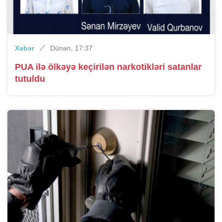
Xəbər
Dünən, 17:37
PUA ilə ölkəyə keçirilən narkotikləri satanlar
tutuldu