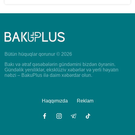
Bütün hüquqlar qorunur © 2026
Bakı və ətraf qəsəbələrin gündəmini bizdən öyrənin.
Gündəlik yeniliklər, eksklüziv xəbərlər və yerli həyatın
nəbzi – BakuPlus ilə daim xəbərdar olun.
Haqqımızda
Reklam