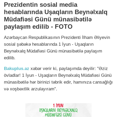
Prezidentin sosial media
hesablarında Uşaqların Beynəlxalq
Müdafiəsi Günü münasibətilə
paylaşım edilib - FOTO
Azərbaycan Respublikasının Prezidenti İlham Əliyevin
sosial şəbəkə hesablarında 1 İyun - Uşaqların
Beynəlxalq Müdafiəsi Günü münasibətilə paylaşım
edilib.
Bakuplus.az
xəbər verir ki, paylaşımda deyilir: "Əziz
övladlar! 1 İyun - Uşaqların Beynəlxalq Müdafiəsi Günü
münasibətilə hər birinizi təbrik edir, hamınıza cansağlığı
və xoşbəxtlik arzulayıram".