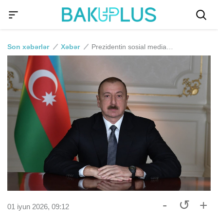
Son xəbərlər
Xəbər
Prezidentin sosial media hesablarında Uşaqların Beynəlxalq Müdafiəsi Günü münasibətilə paylaşım edilib - FOTO
-
↺
+
01 iyun 2026, 09:12