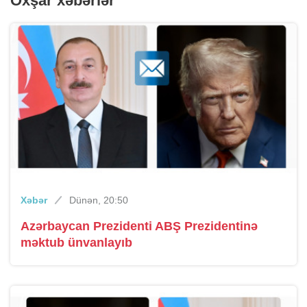
Oxşar xəbərlər
Xəbər
Dünən, 20:50
Azərbaycan Prezidenti ABŞ Prezidentinə
məktub ünvanlayıb