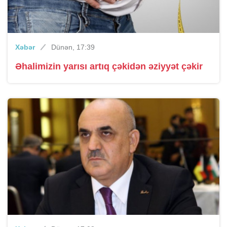
Xəbər
Dünən, 17:39
Əhalimizin yarısı artıq çəkidən əziyyət çəkir