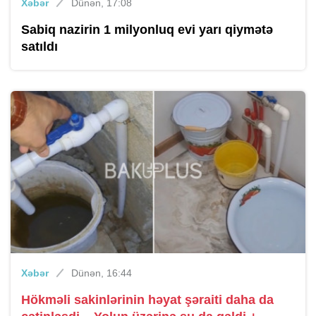
Xəbər
Dünən, 17:08
Sabiq nazirin 1 milyonluq evi yarı qiymətə
satıldı
Xəbər
Dünən, 16:44
Hökməli sakinlərinin həyat şəraiti daha da