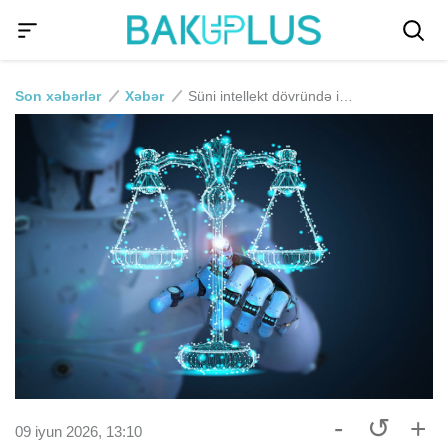
Son xəbərlər
Xəbər
Süni intellekt dövründə insan hüquqlarının gələcəyi Bakıda müzakirə olunacaq
-
↺
+
09 iyun 2026, 13:10