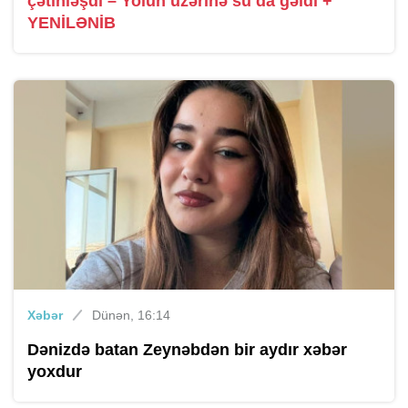
çətinləşdi – Yolun üzərinə su da gəldi +
YENİLƏNİB
Xəbər
Dünən, 16:14
Dənizdə batan Zeynəbdən bir aydır xəbər
yoxdur