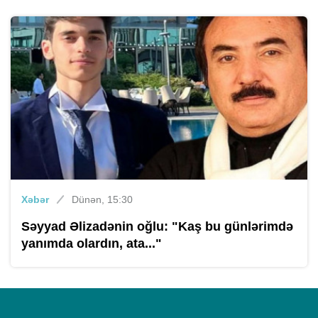
Xəbər
Dünən, 15:30
Səyyad Əlizadənin oğlu: "Kaş bu günlərimdə
yanımda olardın, ata..."