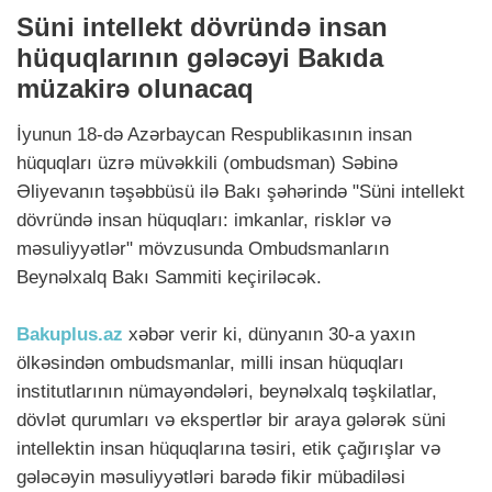
Süni intellekt dövründə insan
hüquqlarının gələcəyi Bakıda
müzakirə olunacaq
İyunun 18-də Azərbaycan Respublikasının insan
hüquqları üzrə müvəkkili (ombudsman) Səbinə
Əliyevanın təşəbbüsü ilə Bakı şəhərində "Süni intellekt
dövründə insan hüquqları: imkanlar, risklər və
məsuliyyətlər" mövzusunda Ombudsmanların
Beynəlxalq Bakı Sammiti keçiriləcək.
Bakuplus.az
xəbər verir ki, dünyanın 30-a yaxın
ölkəsindən ombudsmanlar, milli insan hüquqları
institutlarının nümayəndələri, beynəlxalq təşkilatlar,
dövlət qurumları və ekspertlər bir araya gələrək süni
intellektin insan hüquqlarına təsiri, etik çağırışlar və
gələcəyin məsuliyyətləri barədə fikir mübadiləsi