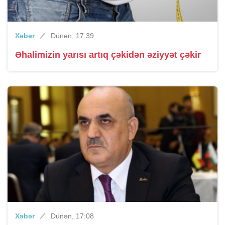
Xəbər
Dünən, 17:39
Əhalimizin yarısı artıq çəkidən əziyyət çəkir
Xəbər
Dünən, 17:08