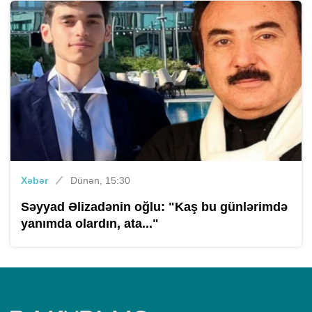
Xəbər
Dünən, 15:30
Səyyad Əlizadənin oğlu: "Kaş bu günlərimdə
yanımda olardın, ata..."