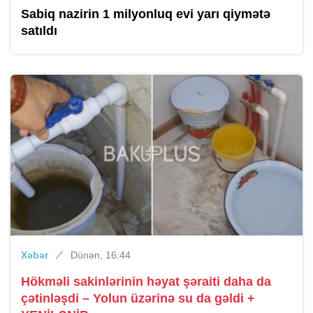
Sabiq nazirin 1 milyonluq evi yarı qiymətə
satıldı
Xəbər
Dünən, 16:44
Hökməli sakinlərinin həyat şəraiti daha da
çətinləşdi – Yolun üzərinə su da gəldi +