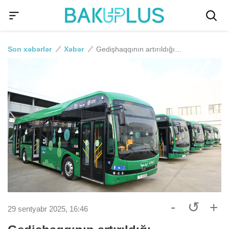
Son xəbərlər
Xəbər
Gedişhaqqının artırıldığı marşrutların SİYAHISI
-
↺
+
29 sentyabr 2025, 16:46