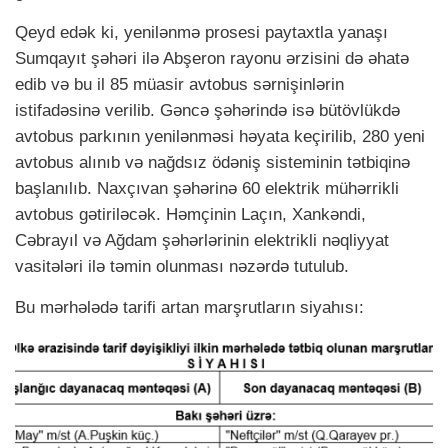
Qeyd edək ki, yenilənmə prosesi paytaxtla yanaşı
Sumqayıt şəhəri ilə Abşeron rayonu ərzisini də əhatə
edib və bu il 85 müasir avtobus sərnişinlərin
istifadəsinə verilib. Gəncə şəhərində isə bütövlükdə
avtobus parkının yenilənməsi həyata keçirilib, 280 yeni
avtobus alınıb və nağdsız ödəniş sisteminin tətbiqinə
başlanılıb. Naxçıvan şəhərinə 60 elektrik mühərrikli
avtobus gətiriləcək. Həmçinin Laçın, Xankəndi,
Cəbrayıl və Ağdam şəhərlərinin elektrikli nəqliyyat
vasitələri ilə təmin olunması nəzərdə tutulub.
Bu mərhələdə tarifi artan marşrutların siyahısı: