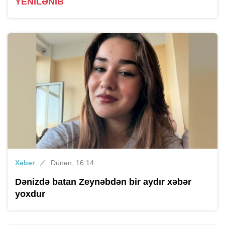
YENİLƏNİB
Xəbər
Dünən, 16:14
Dənizdə batan Zeynəbdən bir aydır xəbər
yoxdur