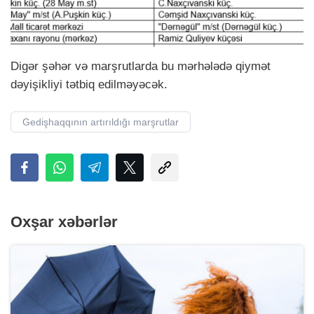
Digər şəhər və marşrutlarda bu mərhələdə qiymət
dəyişikliyi tətbiq edilməyəcək.
Gedişhaqqının artırıldığı marşrutlar
Oxşar xəbərlər