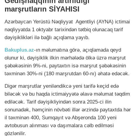
Gedişhaqqının artırıldığı
marşrutların SİYAHISI
Azərbaycan Yerüstü Nəqliyyat Agentliyi (AYNA) ictimai
nəqliyyatda 1 oktyabr tarixindən tətbiq olunacaq tarif
dəyişiklikləri ilə bağlı açıqlama yayıb.
Bakuplus.az
-ın məlumatına görə, açıqlamada qeyd
olunur ki, dəyişiklik ilkin mərhələdə ölkə üzrə marşrut
şəbəkəsinin 9%-ni, paytaxtın isə marşrut şəbəkəsinin
təxminən 30%-ni (180 marşrutdan 60-nı) əhatə edəcək.
Digər marşrutlar yeniləndikcə yeni tarifə keçid edə
biləcək və bu haqda ictimaiyyətə əlavə məlumat təqdim
ediləcək. Tarif dəyişikliyindən sonra 2025-ci ilin
sonunadək, həmçinin növbəti illər ərzində paytaxtda hər
il təxminən 400, Sumqayıt və Abşeronda 100 yeni
avtobusun alınması və daşımalara cəlb edilməsi
gözlənilir.