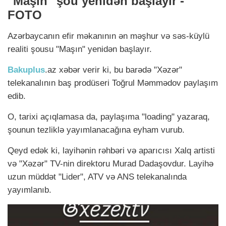
"Maşın" şou yenidən başlayır -
FOTO
Azərbaycanın efir məkanının ən məşhur və səs-küylü
realiti şousu "Maşın" yenidən başlayır.
Bakuplus
.az xəbər verir ki, bu barədə "Xəzər"
telekanalının baş prodüseri Toğrul Məmmədov paylaşım
edib.
O, tarixi açıqlamasa da, paylaşıma "loading" yazaraq,
şounun tezliklə yayımlanacağına eyham vurub.
Qeyd edək ki, layihənin rəhbəri və aparıcısı Xalq artisti
və "Xəzər" TV-nin direktoru Murad Dadaşovdur. Layihə
uzun müddət "Lider", ATV və ANS telekanalında
yayımlanıb.