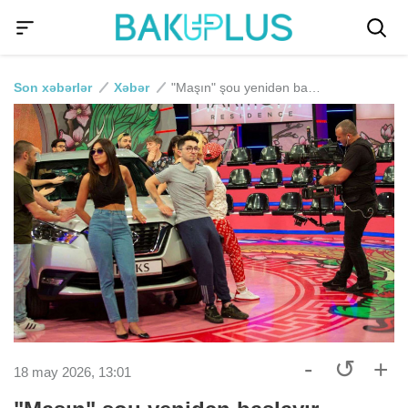
Son xəbərlər
Xəbər
"Maşın" şou yenidən başlayır - FOTO
-
↺
+
18 may 2026, 13:01