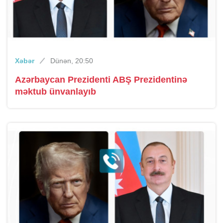
Xəbər
Dünən, 20:50
Azərbaycan Prezidenti ABŞ Prezidentinə
məktub ünvanlayıb