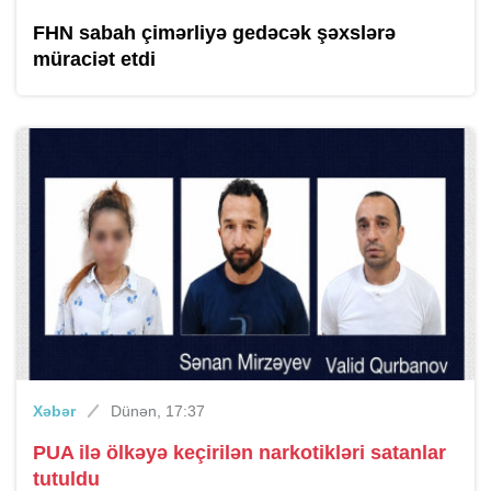
FHN sabah çimərliyə gedəcək şəxslərə
müraciət etdi
Xəbər
Dünən, 17:37
PUA ilə ölkəyə keçirilən narkotikləri satanlar
tutuldu