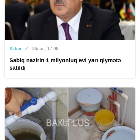
Xəbər
Dünən, 17:08
Sabiq nazirin 1 milyonluq evi yarı qiymətə
satıldı