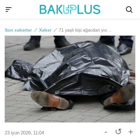
Son xəbərlər
Xəbər
71 yaşlı kişi ağacdan yıxıldı, öldü
-
↺
+
23 iyun 2026, 11:04