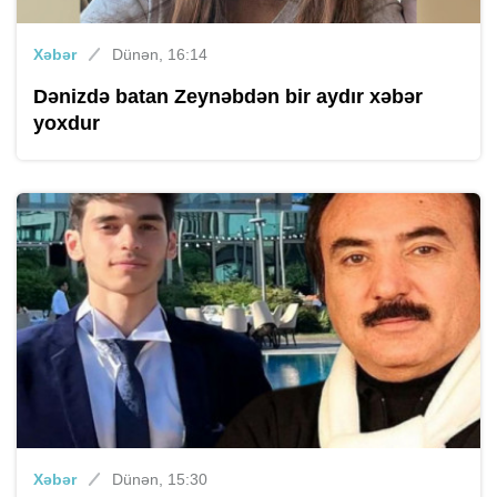
Xəbər
Dünən, 16:14
Dənizdə batan Zeynəbdən bir aydır xəbər
yoxdur
Xəbər
Dünən, 15:30