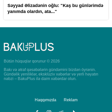
Səyyad Əlizadənin oğlu: "Kaş bu günlərimdə
yanımda olardın, ata..."
Bütün hüquqlar qorunur © 2026
Bakı və ətraf qəsəbələrin gündəmini bizdən öyrənin.
Gündəlik yeniliklər, eksklüziv xəbərlər və yerli həyatın
nəbzi – BakuPlus ilə daim xəbərdar olun.
Haqqımızda
Reklam