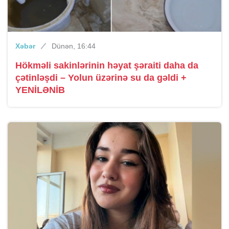
Xəbər
Dünən, 16:44
Hökməli sakinlərinin həyat şəraiti daha da
çətinləşdi – Yolun üzərinə su da gəldi +
YENİLƏNİB