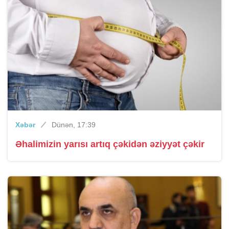
Xəbər
Dünən, 17:39
Əhalimizin yarısı artıq çəkidən əziyyət çəkir