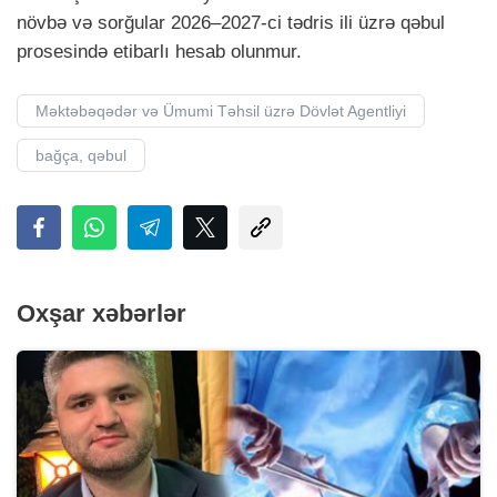
növbə və sorğular 2026–2027-ci tədris ili üzrə qəbul
prosesində etibarlı hesab olunmur.
Məktəbəqədər və Ümumi Təhsil üzrə Dövlət Agentliyi
bağça, qəbul
Oxşar xəbərlər