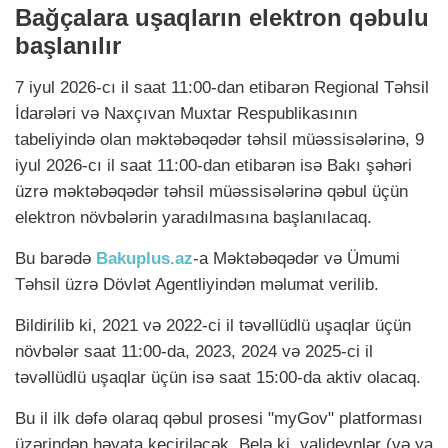
Bağçalara uşaqların elektron qəbulu
başlanılır
7 iyul 2026-cı il saat 11:00-dan etibarən Regional Təhsil
İdarələri və Naxçıvan Muxtar Respublikasının
tabeliyində olan məktəbəqədər təhsil müəssisələrinə, 9
iyul 2026-cı il saat 11:00-dan etibarən isə Bakı şəhəri
üzrə məktəbəqədər təhsil müəssisələrinə qəbul üçün
elektron növbələrin yaradılmasına başlanılacaq.
Bu barədə
Bakuplus.az
-a Məktəbəqədər və Ümumi
Təhsil üzrə Dövlət Agentliyindən məlumat verilib.
Bildirilib ki, 2021 və 2022-ci il təvəllüdlü uşaqlar üçün
növbələr saat 11:00-da, 2023, 2024 və 2025-ci il
təvəllüdlü uşaqlar üçün isə saat 15:00-da aktiv olacaq.
Bu il ilk dəfə olaraq qəbul prosesi "myGov" platforması
üzərindən həyata keçiriləcək. Belə ki, valideynlər (və ya