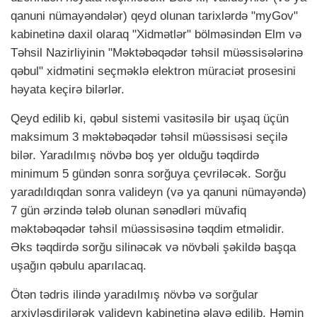
qanuni nümayəndələr) qeyd olunan tarixlərdə "myGov"
kabinetinə daxil olaraq "Xidmətlər" bölməsindən Elm və
Təhsil Nazirliyinin "Məktəbəqədər təhsil müəssisələrinə
qəbul" xidmətini seçməklə elektron müraciət prosesini
həyata keçirə bilərlər.
Qeyd edilib ki, qəbul sistemi vasitəsilə bir uşaq üçün
maksimum 3 məktəbəqədər təhsil müəssisəsi seçilə
bilər. Yaradılmış növbə boş yer olduğu təqdirdə
minimum 5 gündən sonra sorğuya çevriləcək. Sorğu
yaradıldıqdan sonra valideyn (və ya qanuni nümayəndə)
7 gün ərzində tələb olunan sənədləri müvafiq
məktəbəqədər təhsil müəssisəsinə təqdim etməlidir.
Əks təqdirdə sorğu silinəcək və növbəli şəkildə başqa
uşağın qəbulu aparılacaq.
Ötən tədris ilində yaradılmış növbə və sorğular
arxivləşdirilərək valideyn kabinetinə əlavə edilib. Həmin