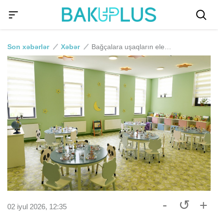
Son xəbərlər
Xəbər
Bağçalara uşaqların elektron qəbulu başlanılır
-
↺
+
02 iyul 2026, 12:35