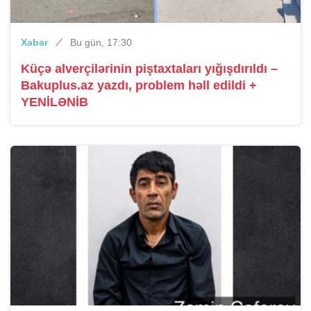
Xəbər
Bu gün, 17:30
Küçə alverçilərinin piştaxtaları yığışdırıldı –
Bakuplus.az yazdı, problem həll edildi +
YENİLƏNİB