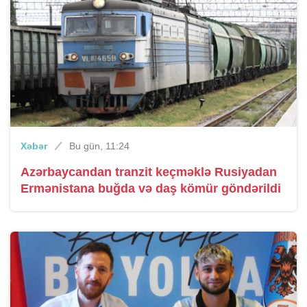
Xəbər
Bu gün, 11:24
Azərbaycandan tranzit keçməklə Rusiyadan
Ermənistana buğda və daş kömür göndərildi