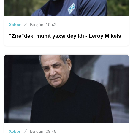
Xəbər
Bu gün, 10:42
"Zirə"dəki mühit yaxşı deyildi - Leroy Mikels
Xəbər
Bu gün, 09:45