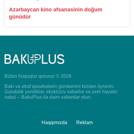
Azərbaycan kino əfsanəsinin doğum
günüdür
Bütün hüquqlar qorunur © 2026
Bakı və ətraf qəsəbələrin gündəmini bizdən öyrənin.
Gündəlik yeniliklər, eksklüziv xəbərlər və yerli həyatın
nəbzi – BakuPlus ilə daim xəbərdar olun.
Haqqımızda
Reklam