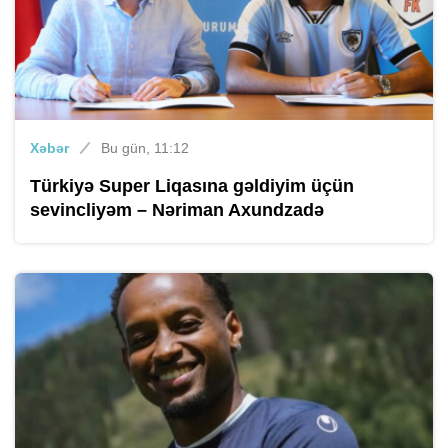
Xəbər
Bu gün, 11:12
Türkiyə Super Liqasına gəldiyim üçün
sevincliyəm – Nəriman Axundzadə