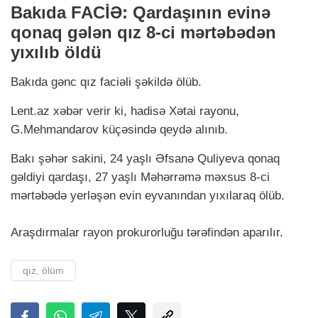
Bakıda FACİƏ: Qardaşının evinə
qonaq gələn qız 8-ci mərtəbədən
yıxılıb öldü
Bakıda gənc qız faciəli şəkildə ölüb.
Lent.аz xəbər verir ki, hadisə Xətai rayonu,
G.Mehmandarov küçəsində qeydə alınıb.
Bakı şəhər sakini, 24 yaşlı Əfsanə Quliyeva qonaq
gəldiyi qardaşı, 27 yaşlı Məhərrəmə məxsus 8-ci
mərtəbədə yerləşən evin eyvanından yıxılaraq ölüb.
Araşdırmalar rayon prokurorluğu tərəfindən aparılır.
qız, ölüm