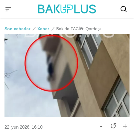
Son xəbərlər
Xəbər
Bakıda FACİƏ: Qardaşının evinə qonaq gələn qız 8-ci mərtəbədən yıxılıb öldü
-
↺
+
22 iyun 2026, 16:10