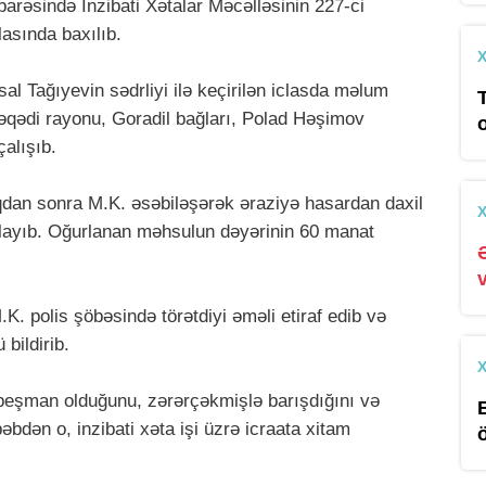
barəsində İnzibati Xətalar Məcəlləsinin 227-ci
lasında baxılıb.
 Tağıyevin sədrliyi ilə keçirilən iclasda məlum
nəqədi rayonu, Goradil bağları, Polad Həşimov
çalışıb.
ıqdan sonra M.K. əsəbiləşərək əraziyə hasardan daxil
rlayıb. Oğurlanan məhsulun dəyərinin 60 manat
K. polis şöbəsində törətdiyi əməli etiraf edib və
bildirib.
eşman olduğunu, zərərçəkmişlə barışdığını və
bdən o, inzibati xəta işi üzrə icraata xitam