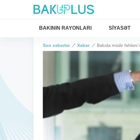
BAKININ RAYONLARI
SIYASƏT
Son xəbərlər
Xəbər