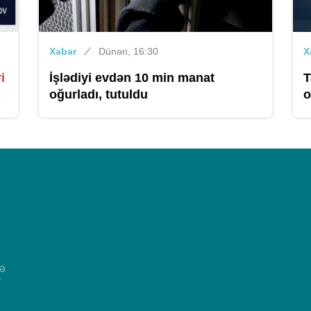
Xəbər
Dünən, 16:30
X
i
İşlədiyi evdən 10 min manat
T
oğurladı, tutuldu
o
və
r