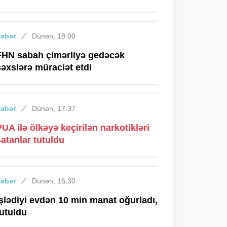
Xəbər
Dünən, 18:00
FHN sabah çimərliyə gedəcək
şəxslərə müraciət etdi
Xəbər
Dünən, 17:37
PUA ilə ölkəyə keçirilən narkotikləri
satanlar tutuldu
Xəbər
Dünən, 16:30
İşlədiyi evdən 10 min manat oğurladı,
tutuldu