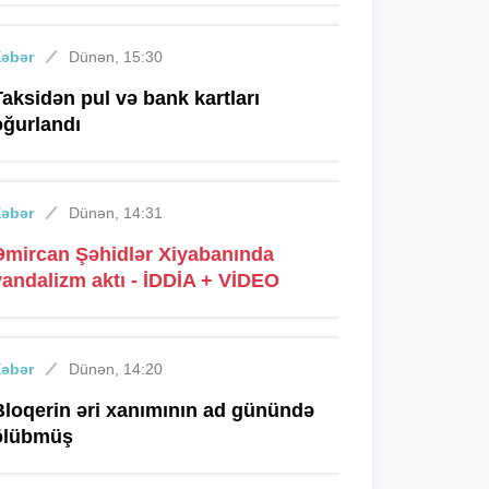
Xəbər
Dünən, 15:30
Taksidən pul və bank kartları
oğurlandı
Xəbər
Dünən, 14:31
Əmircan Şəhidlər Xiyabanında
vandalizm aktı - İDDİA + VİDEO
Xəbər
Dünən, 14:20
Bloqerin əri xanımının ad günündə
ölübmüş