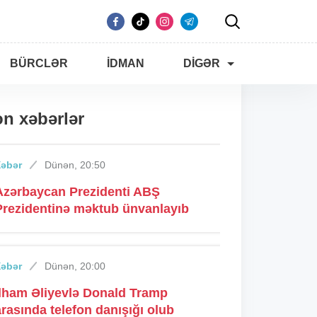
BÜRCLƏR
İDMAN
DIGƏR
n xəbərlər
Xəbər
Dünən, 20:50
Azərbaycan Prezidenti ABŞ
Prezidentinə məktub ünvanlayıb
Xəbər
Dünən, 20:00
İlham Əliyevlə Donald Tramp
arasında telefon danışığı olub