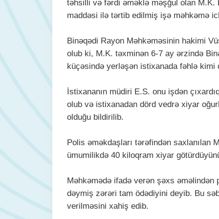
təhsilli və fərdi əməklə məşğul olan M.K. 
maddəsi ilə tərtib edilmiş işə məhkəmə ic
Binəqədi Rayon Məhkəməsinin hakimi Vüsal
olub ki, M.K. təxminən 6-7 ay ərzində Bi
küçəsində yerləşən istixanada fəhlə kimi 
İstixananın müdiri E.S. onu işdən çıxard
olub və istixanadan dörd vedrə xiyar oğu
olduğu bildirilib.
Polis əməkdaşları tərəfindən saxlanılan M.
ümumilikdə 40 kiloqram xiyar götürdüyünü 
Məhkəmədə ifadə verən şəxs əməlindən p
dəymiş zərəri tam ödədiyini deyib. Bu səbə
verilməsini xahiş edib.