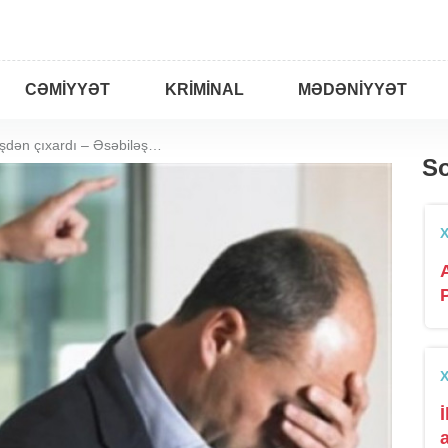
CƏMIYYƏT
KRIMINAL
MƏDƏNIYYƏT
Bakıda müdir fəhləni işdən çıxardı – Əsəbiləşib 40 kq xiyar oğurladı
So