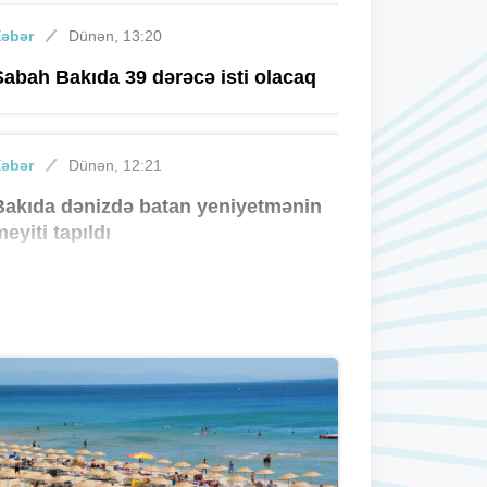
Xəbər
Dünən, 13:20
Sabah Bakıda 39 dərəcə isti olacaq
Xəbər
Dünən, 12:21
Bakıda dənizdə batan yeniyetmənin
meyiti tapıldı
Xəbər
Dünən, 11:24
Azərbaycandan tranzit keçməklə
Rusiyadan Ermənistana buğda və
daş kömür göndərildi