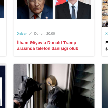
Xəbər
Dünən, 20:00
X
İlham Əliyevlə Donald Tramp
F
arasında telefon danışığı olub
ş