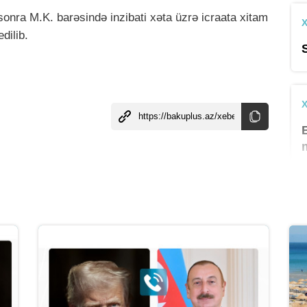
onra M.K. barəsində inzibati xəta üzrə icraata xitam
dilib.