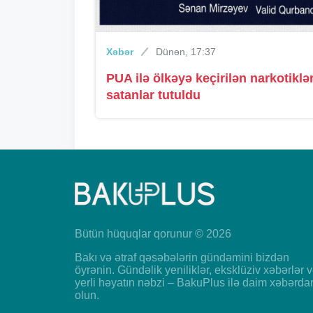
Xəbər
Dünən, 17:37
PUA ilə ölkəyə keçirilən narkotiklər
satanlar tutuldu
Bütün hüquqlar qorunur © 2026
Bakı və ətraf qəsəbələrin gündəmini bizdən
öyrənin. Gündəlik yeniliklər, eksklüziv xəbərlər 
yerli həyatın nəbzi – BakuPlus ilə daim xəbərda
olun.