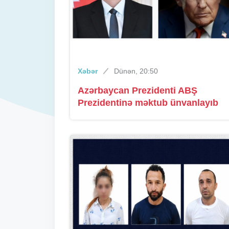
Xəbər
Dünən, 20:50
Azərbaycan Prezidenti ABŞ
Prezidentinə məktub ünvanlayıb