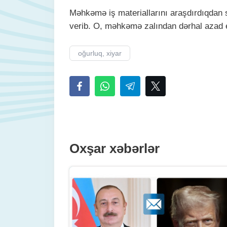
Məhkəmə iş materiallarını araşdırdıqdan s
verib. O, məhkəmə zalından dərhal azad e
oğurluq, xiyar
Oxşar xəbərlər