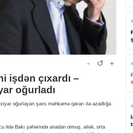
-
↺
+
i işdən çıxardı –
yar oğurladı
 xiyar oğurlayan şəxs məhkəmə qərarı ilə azadlığa
 ildə Bakı şəhərində anadan olmuş, ailəli, orta