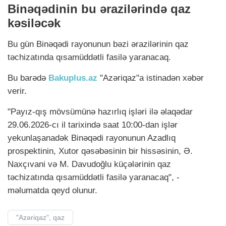
Binəqədinin bu ərazilərində qaz
kəsiləcək
Bu gün Binəqədi rayonunun bəzi ərazilərinin qaz
təchizatında qısamüddətli fasilə yaranacaq.
Bu barədə
Bakuplus.az
"Azəriqaz"a istinadən xəbər
verir.
"Payız-qış mövsümünə hazırlıq işləri ilə əlaqədar
29.06.2026-cı il tarixində saat 10:00-dan işlər
yekunlaşanadək Binəqədi rayonunun Azadlıq
prospektinin, Xutor qəsəbəsinin bir hissəsinin, Ə.
Naxçıvani və M. Davudoğlu küçələrinin qaz
təchizatında qısamüddətli fasilə yaranacaq", -
məlumatda qeyd olunur.
"Azəriqaz", qaz