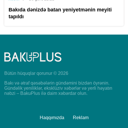
Bakıda dənizdə batan yeniyetmənin meyiti
tapıldı
Bütün hüquqlar qorunur © 2026
Bakı və ətraf qəsəbələrin gündəmini bizdən öyrənin.
Gündəlik yeniliklər, eksklüziv xəbərlər və yerli həyatın
nəbzi – BakuPlus ilə daim xəbərdar olun.
Haqqımızda
Reklam