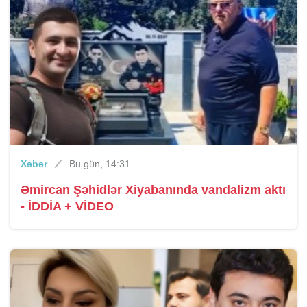
Xəbər
Bu gün, 14:31
Əmircan Şəhidlər Xiyabanında vandalizm aktı
- İDDİA + VİDEO