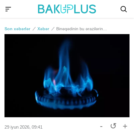
Son xəbərlər
Xəbər
Binəqədinin bu ərazilərində qaz kəsiləcək
-
↺
+
29 iyun 2026, 09:41