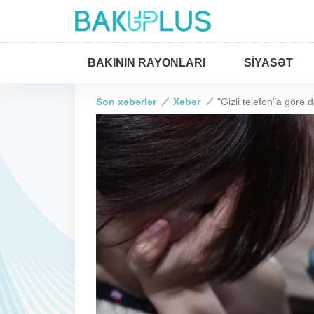
BAKININ RAYONLARI
SIYASƏT
Son xəbərlər
Xəbər
"Gizli telefon"a görə 