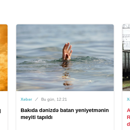
Xəbər
Bu gün, 12:21
X
q
Bakıda dənizdə batan yeniyetmənin
A
meyiti tapıldı
R
d