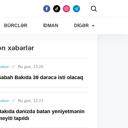
BÜRCLƏR
İDMAN
DIGƏR
n xəbərlər
Xəbər
Bu gün, 13:20
Sabah Bakıda 39 dərəcə isti olacaq
Xəbər
Bu gün, 12:21
Bakıda dənizdə batan yeniyetmənin
meyiti tapıldı