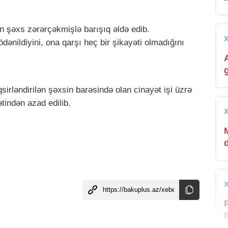
n şəxs zərərçəkmişlə barışıq əldə edib.
nildiyini, ona qarşı heç bir şikayəti olmadığını
rləndirilən şəxsin barəsində olan cinayət işi üzrə
ətindən azad edilib.