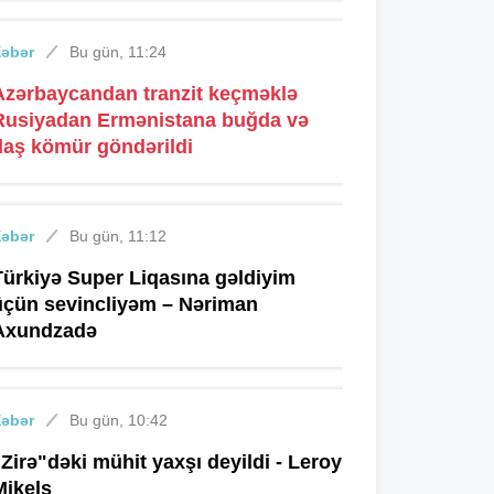
Xəbər
Bu gün, 11:24
Azərbaycandan tranzit keçməklə
Rusiyadan Ermənistana buğda və
daş kömür göndərildi
Xəbər
Bu gün, 11:12
Türkiyə Super Liqasına gəldiyim
üçün sevincliyəm – Nəriman
Axundzadə
Xəbər
Bu gün, 10:42
"Zirə"dəki mühit yaxşı deyildi - Leroy
Mikels