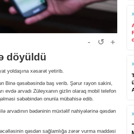
-
↺
+
rə döyüldü
at yoldaşına xəsarət yetirib.
un Binə qəsəbəsində baş verib. Şərur rayon sakini,
arı evdə arvadı Züleyxanın gizlin olaraq mobil telefon
 gəlməsi səbəbindən onunla mübahisə edib.
ilə arvadının bədəninin müxtəlif nahiyələrinə qəsdən
Məcəlləsinin qəsdən sağlamlığa zərər vurma maddəsi