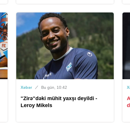
Xəbər
Bu gün, 10:42
X
"Zirə"dəki mühit yaxşı deyildi -
A
Leroy Mikels
d