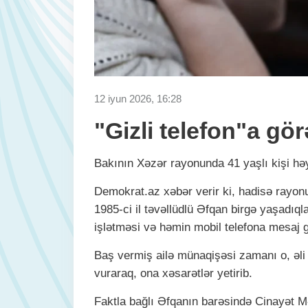
12 iyun 2026, 16:28
"Gizli telefon"a gö
Bakının Xəzər rayonunda 41 yaşlı kişi həy
Demokrat.az xəbər verir ki, hadisə rayon
1985-ci il təvəllüdlü Əfqan birgə yaşadıql
işlətməsi və həmin mobil telefona mesaj
Baş vermiş ailə münaqişəsi zamanı o, əli 
vuraraq, ona xəsarətlər yetirib.
Faktla bağlı Əfqanın barəsində Cinayət 