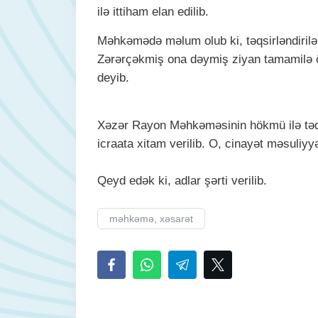
ilə ittiham elan edilib.
Məhkəmədə məlum olub ki, təqsirləndirilə
Zərərçəkmiş ona dəymiş ziyan tamamilə ödə
deyib.
Xəzər Rayon Məhkəməsinin hökmü ilə təqsi
icraata xitam verilib. O, cinayət məsuliyy
Qeyd edək ki, adlar şərti verilib.
məhkəmə, xəsarət