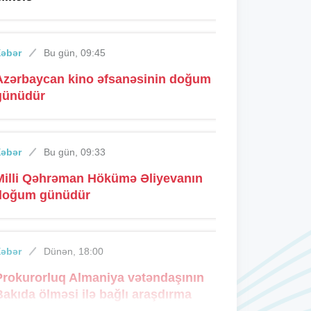
Xəbər
Bu gün, 09:45
Azərbaycan kino əfsanəsinin doğum
günüdür
Xəbər
Bu gün, 09:33
Milli Qəhrəman Hökümə Əliyevanın
doğum günüdür
Xəbər
Dünən, 18:00
Prokurorluq Almaniya vətəndaşının
Bakıda ölməsi ilə bağlı araşdırma
aparır