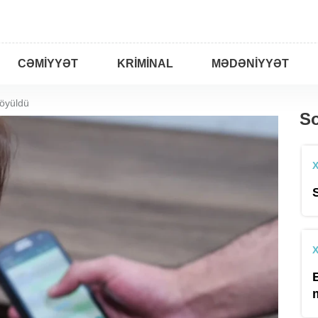
CƏMIYYƏT
KRIMINAL
MƏDƏNIYYƏT
döyüldü
So