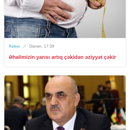
Xəbər
Dünən, 17:39
Əhalimizin yarısı artıq çəkidən əziyyət çəkir