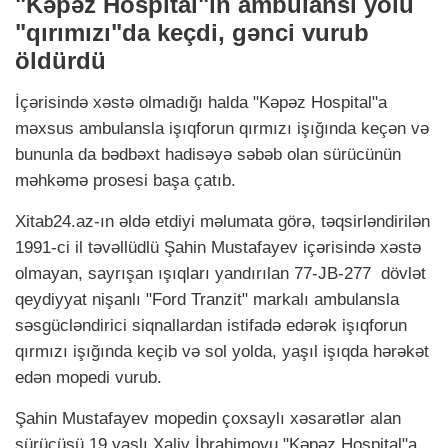
"Kəpəz Hospital"ın ambulansı yolu
"qırımızı"da keçdi, gənci vurub
öldürdü
İçərisində xəstə olmadığı halda "Kəpəz Hospital"a
məxsus ambulansla işıqforun qırmızı işığında keçən və
bununla da bədbəxt hadisəyə səbəb olan sürücünün
məhkəmə prosesi başa çatıb.
Xitab24.az-ın əldə etdiyi məlumata görə, təqsirləndirilən
1991-ci il təvəllüdlü Şahin Mustafayev içərisində xəstə
olmayan, sayrışan ışıqları yandırılan 77-JB-277 dövlət
qeydiyyat nişanlı "Ford Tranzit" markalı ambulansla
səsgücləndirici siqnallardan istifadə edərək işıqforun
qırmızı işığında keçib və sol yolda, yaşıl işıqda hərəkət
edən mopedi vurub.
Şahin Mustafayev mopedin çoxsaylı xəsarətlər alan
sürücüsü 19 yaşlı Xaliv İbrahimovu "Kəpəz Hospital"a