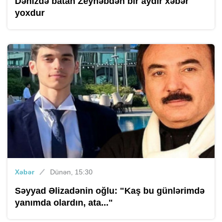
Dənizdə batan Zeynəbdən bir aydır xəbər
yoxdur
Xəbər
Dünən, 15:30
Səyyad Əlizadənin oğlu: "Kaş bu günlərimdə
yanımda olardın, ata..."