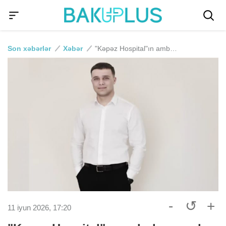
Son xəbərlər
Xəbər
"Kəpəz Hospital"ın ambulansı yolu "qırımızı"da keçdi, gənci vurub öldürdü
-
↺
+
11 iyun 2026, 17:20