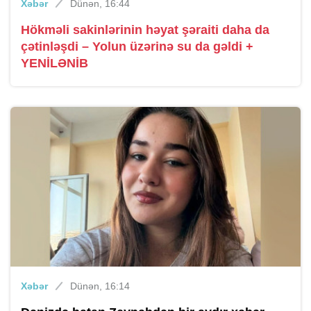
Xəbər
Dünən, 16:44
Hökməli sakinlərinin həyat şəraiti daha da
çətinləşdi – Yolun üzərinə su da gəldi +
YENİLƏNİB
Xəbər
Dünən, 16:14