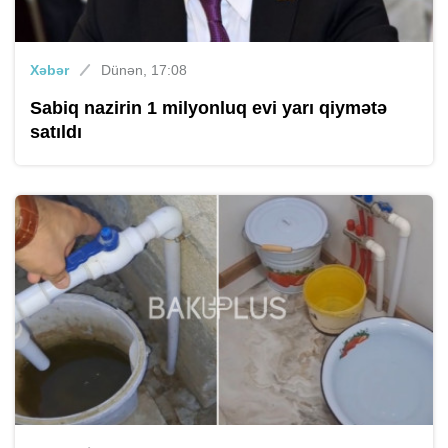
Xəbər
Dünən, 17:08
Sabiq nazirin 1 milyonluq evi yarı qiymətə
satıldı