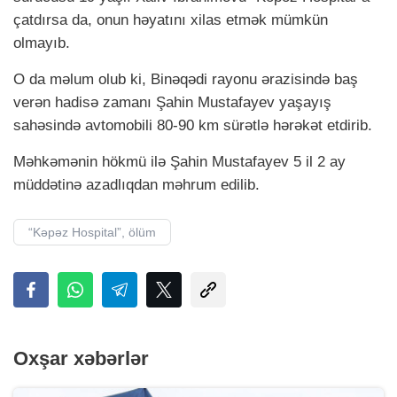
çatdırsa da, onun həyatını xilas etmək mümkün
olmayıb.
O da məlum olub ki, Binəqədi rayonu ərazisində baş
verən hadisə zamanı Şahin Mustafayev yaşayış
sahəsində avtomobili 80-90 km sürətlə hərəkət etdirib.
Məhkəmənin hökmü ilə Şahin Mustafayev 5 il 2 ay
müddətinə azadlıqdan məhrum edilib.
“Kəpəz Hospital”, ölüm
Oxşar xəbərlər