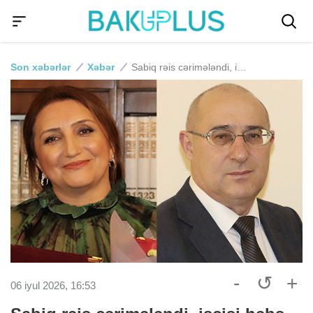
Son xəbərlər
Xəbər
Sabiq rəis cərimələndi, işçisi həbs olundu
-
↺
+
06 iyul 2026, 16:53