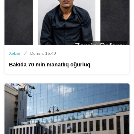
Xəbər
Dünən, 16:40
Bakıda 70 min manatlıq oğurluq