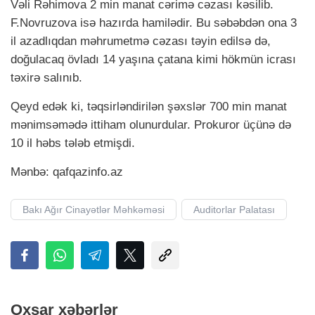
Vəli Rəhimova 2 min manat cərimə cəzası kəsilib.
F.Novruzova isə hazırda hamilədir. Bu səbəbdən ona 3
il azadlıqdan məhrumetmə cəzası təyin edilsə də,
doğulacaq övladı 14 yaşına çatana kimi hökmün icrası
təxirə salınıb.
Qeyd edək ki, təqsirləndirilən şəxslər 700 min manat
mənimsəmədə ittiham olunurdular. Prokuror üçünə də
10 il həbs tələb etmişdi.
Mənbə: qafqazinfo.аz
Bakı Ağır Cinayətlər Məhkəməsi
Auditorlar Palatası
Oxşar xəbərlər