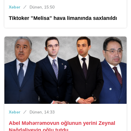
Xəbər
Dünən, 15:50
Tiktoker "Melisa" hava limanında saxlanıldı
Xəbər
Dünən, 14:33
Abel Məhərrəmovun oğlunun yerini Zeynal
Nağdəliyevin oğlu tutdu