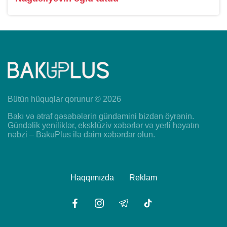
Bütün hüquqlar qorunur © 2026
Bakı və ətraf qəsəbələrin gündəmini bizdən öyrənin.
Gündəlik yeniliklər, eksklüziv xəbərlər və yerli həyatın
nəbzi – BakuPlus ilə daim xəbərdar olun.
Haqqımızda
Reklam