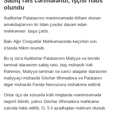
Sabiq rəis cərimələndi, işçisi həbs
olundu
Auditorlar Palatasının mənimsəmədə ittiham olunan
əməkdaşlarının iki ildən çoxdur davam edən
məhkəməsi
başa çatıb.
Bakı Ağır Cinayətlər Məhkəməsində keçirilən son
iclasda hökm oxunub.
Bu iş üzrə Auditorlar Palatasının Maliyyə və texniki
təminat idarəsinin sabiq rəisi, baş mühasib Vəli
Rəhimov, Maliyyə təminatı və xarici əlaqələr idarəsinin
maliyyəçi-mühasibi Gövhər Əhmədova və Palatanın
digər mühasibi Fəridə Novruzova mühakimə edilirdi.
Onlar üçü də xüsusilə külli miqdarda mənimsəmədə
təqsirli bilinib, yalnız Gövhər Əhmədova məhkəmə
zalında həbs edilib. O, 5 il azadlıqdan məhrum olunub.