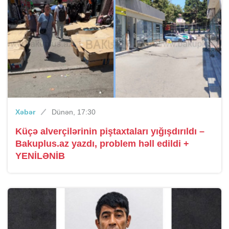
Xəbər
Dünən, 17:30
Küçə alverçilərinin piştaxtaları yığışdırıldı –
Bakuplus.az yazdı, problem həll edildi +
YENİLƏNİB