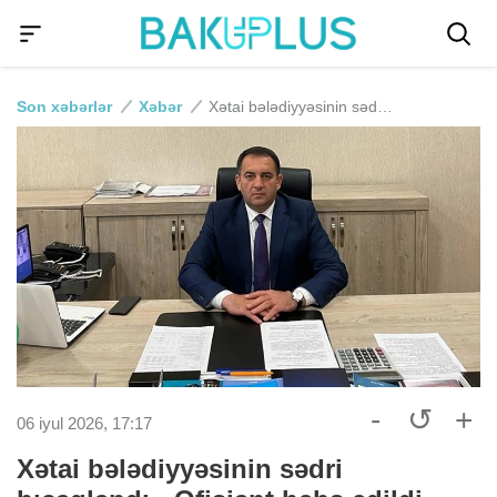
Son xəbərlər
Xəbər
Xətai bələdiyyəsinin sədri bıçaqlandı - Ofisiant həbs edildi
-
↺
+
06 iyul 2026, 17:17
Xətai bələdiyyəsinin sədri