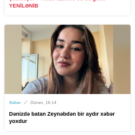
YENİLƏNİB
Xəbər
Dünən, 16:14
Dənizdə batan Zeynəbdən bir aydır xəbər
yoxdur