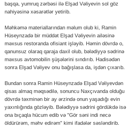
başqa, yumruq zərbəsi ilə Elşad Vəliyevin sol göz
nahiyəsinə xəsarətlər yetirib.
Məhkəmə materiallarından məlum olub ki, Ramin
Hüseynzadə bir müddət Elşad Vəliyevin ailəsinə
məxsus restoranda ofisiant işləyib. Həmin dövrdə o,
qanunsuz olaraq qaraja daxil olub, bələdiyyə sədrinə
məxsus avtomobilin şüşələrini sındırıb. Hadisədən
sonra Elşad Vəliyev onu bağışlasa da, işdən çıxarıb.
Bundan sonra Ramin Hüseynzadə Elşad Vəliyevdən
qisas almaq məqsədilə, sonuncu Naxçıvanda olduğu
dövrdə təxminən bir ay ərzində onun yaşadığı evin
yaxınlığında gözləyib. Bələdiyyə sədrini gördükdə isə
ona bıçaqla hücum edib və "Gör səni indi necə
öldürürəm, məhv edirəm" kimi ifadələr səsləndirib.