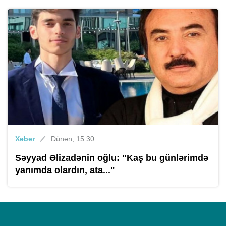
Xəbər
Dünən, 15:30
Səyyad Əlizadənin oğlu: "Kaş bu günlərimdə
yanımda olardın, ata..."