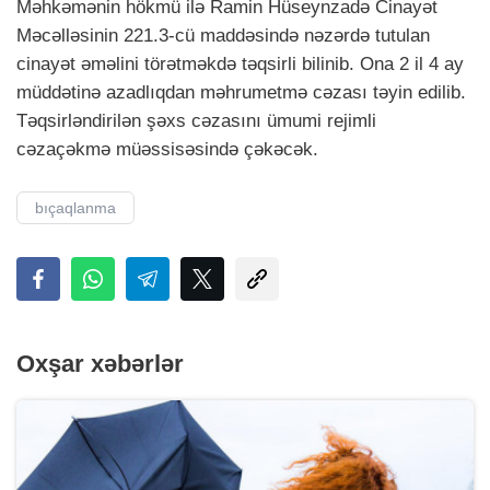
Məhkəmənin hökmü ilə Ramin Hüseynzadə Cinayət
Məcəlləsinin 221.3-cü maddəsində nəzərdə tutulan
cinayət əməlini törətməkdə təqsirli bilinib. Ona 2 il 4 ay
müddətinə azadlıqdan məhrumetmə cəzası təyin edilib.
Təqsirləndirilən şəxs cəzasını ümumi rejimli
cəzaçəkmə müəssisəsində çəkəcək.
bıçaqlanma
Oxşar xəbərlər