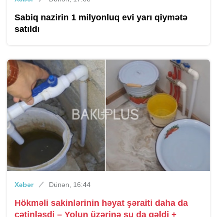
Sabiq nazirin 1 milyonluq evi yarı qiymətə
satıldı
Xəbər
Dünən, 16:44
Hökməli sakinlərinin həyat şəraiti daha da
çətinləşdi – Yolun üzərinə su da gəldi +