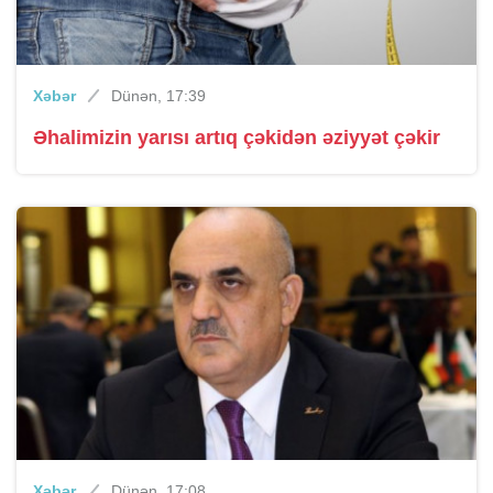
Xəbər
Dünən, 17:39
Əhalimizin yarısı artıq çəkidən əziyyət çəkir
Xəbər
Dünən, 17:08