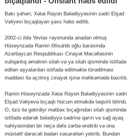
bıçaqlandı - Ofisiant həbs edildi
Bakı şəhəri, Xətai Rayon Bələdiyyəsinin sədri Elşad
Vəliyevi bıçaqlayan şəxs həbs edilib.
2002-ci ildə Yevlax rayonunda anadan olmuş
Hüseynzadə Ramin Əlisahib oğlu barəsində
Azərbaycan Respublikası Cinayət Məcəlləsinin
xuliqanlıq əməlinin silah və ya silah qismində istifadə
edilən əşyalardan istifadə edilməklə törədilməsi
maddəsi ilə açılmış cinayət işinə məhkəmədə baxılıb.
Ramin Hüseynzadə Xətai Rayon Bələdiyyəsinin sədri
Elşad Vəliyevə bıçaqlı hücum etməkdə təqsirli bilinib.
O, özü ilə gətirdiyi mətbəx bıçağından silah qismində
istifadə edərək bələdiyyə sədrinə qarın və sağ ayaq
nahiyəsindən bir neçə dəfə zərbə endirib və ona
müxtəlif dərəcəli bədən xəsarətləri yetirib. Bundan