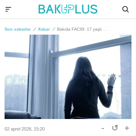
Son xəbərlər
Xəbər
Bakıda FACİƏ: 17 yaşlı qız 10-cu mərtəbədən yıxılıb ÖLDÜ
-
↺
+
02 aprel 2026, 15:20