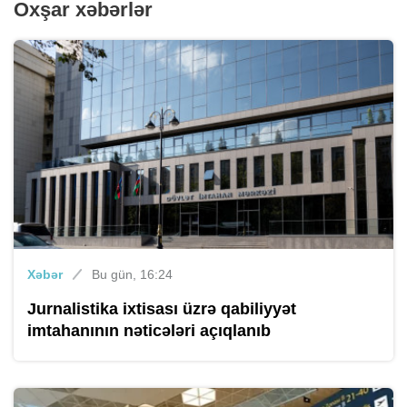
Oxşar xəbərlər
Xəbər
Bu gün, 16:24
Jurnalistika ixtisası üzrə qabiliyyət
imtahanının nəticələri açıqlanıb