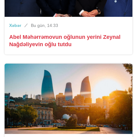
Xəbər
Bu gün, 14:33
Abel Məhərrəmovun oğlunun yerini Zeynal
Nağdəliyevin oğlu tutdu