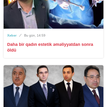
Xəbər
Bu gün, 14:59
Daha bir qadın estetik əməliyyatdan sonra
öldü