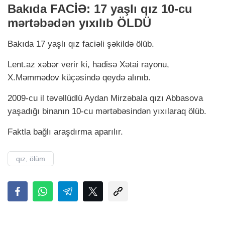
Bakıda FACİƏ: 17 yaşlı qız 10-cu
mərtəbədən yıxılıb ÖLDÜ
Bakıda 17 yaşlı qız faciəli şəkildə ölüb.
Lent.аz xəbər verir ki, hadisə Xətai rayonu,
X.Məmmədov küçəsində qeydə alınıb.
2009-cu il təvəllüdlü Aydan Mirzəbala qızı Abbasova
yaşadığı binanın 10-cu mərtəbəsindən yıxılaraq ölüb.
Faktla bağlı araşdırma aparılır.
qız, ölüm