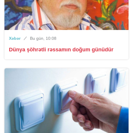
Xəbər
Bu gün, 10:08
Dünya şöhrətli rəssamın doğum günüdür