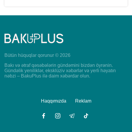
Bütün hüquqlar qorunur © 2026
Bakı və ətraf qəsəbələrin gündəmini bizdən öyrənin.
Gündəlik yeniliklər, eksklüziv xəbərlər və yerli həyatın
nəbzi – BakuPlus ilə daim xəbərdar olun.
Haqqımızda
Reklam