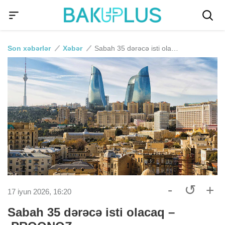
Son xəbərlər
Xəbər
Sabah 35 dərəcə isti olacaq – PROQNOZ
-
↺
+
17 iyun 2026, 16:20
Sabah 35 dərəcə isti olacaq –