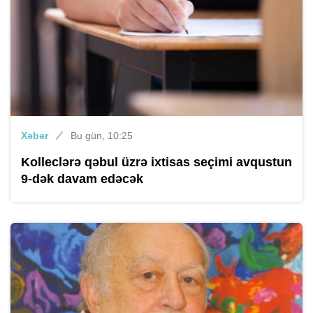
Xəbər
Bu gün, 10:25
Kolleclərə qəbul üzrə ixtisas seçimi avqustun
9-dək davam edəcək