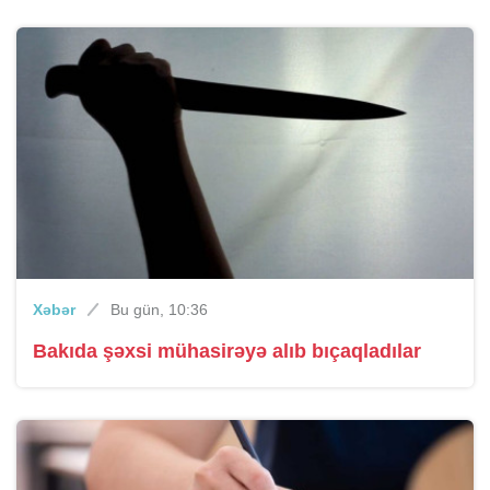
Xəbər
Bu gün, 10:36
Bakıda şəxsi mühasirəyə alıb bıçaqladılar