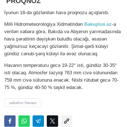
PROQNOZ
İyunun 18-də gözlənilən hava proqnozu açıqlanıb.
Milli Hidrometeorologiya Xidmətindən
Bakuplus.az
-a
verilən xəbərə görə, Bakıda və Abşeron yarımadasında
hava şəraitinin dəyişkən buludlu olacağı, əsasən
yağmursuz keçəcəyi gözlənilir. Şimal-qərb küləyi
gündüz cənub-şərq küləyi ilə əvəz olunacaq.
Havanın temperaturu gecə 19-22° isti, gündüz 30-35°
isti olacaq. Atmosfer təzyiqi 763 mm civə sütunundan
759 mm civə sütununa enəcək. Nisbi rütubət gecə 70-
75 %, gündüz 40-50 % təşkil edəcək.
sabahın havası